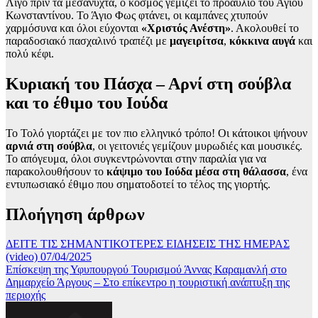
Λίγο πριν τα μεσάνυχτα, ο κόσμος γεμίζει το προαύλιο του Αγίου
Κωνσταντίνου. Το Άγιο Φως φτάνει, οι καμπάνες χτυπούν
χαρμόσυνα και όλοι εύχονται
«Χριστός Ανέστη»
. Ακολουθεί το
παραδοσιακό πασχαλινό τραπέζι με
μαγειρίτσα
,
κόκκινα αυγά
και
πολύ κέφι.
Κυριακή του Πάσχα – Αρνί στη σούβλα
και το έθιμο του Ιούδα
Το Τολό γιορτάζει με τον πιο ελληνικό τρόπο! Οι κάτοικοι ψήνουν
αρνιά στη σούβλα
, οι γειτονιές γεμίζουν μυρωδιές και μουσικές.
Το απόγευμα, όλοι συγκεντρώνονται στην παραλία για να
παρακολουθήσουν το
κάψιμο του Ιούδα μέσα στη θάλασσα
, ένα
εντυπωσιακό έθιμο που σηματοδοτεί το τέλος της γιορτής.
Πλοήγηση άρθρων
ΔΕΙΤΕ ΤΙΣ ΣΗΜΑΝΤΙΚΟΤΕΡΕΣ ΕΙΔΗΣΕΙΣ ΤΗΣ ΗΜΕΡΑΣ
(video) 07/04/2025
Επίσκεψη της Υφυπουργού Τουρισμού Άννας Καραμανλή στο
Δημαρχείο Άργους – Στο επίκεντρο η τουριστική ανάπτυξη της
περιοχής