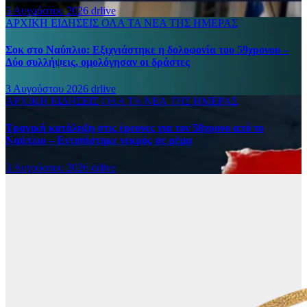
5 Αυγούστου 2026
drlive
ΑΡΧΙΚΗ
ΕΙΔΗΣΕΙΣ
ΟΛΑ ΤΑ ΝΕΑ ΤΗΣ ΗΜΕΡΑΣ
Σοκ στο Ναύπλιο: Εξιχνιάστηκε η δολοφονία του 59χρονου –
Δύο συλλήψεις, ομολόγησαν οι δράστες
3 Αυγούστου 2026
drlive
ΑΡΧΙΚΗ
ΕΙΔΗΣΕΙΣ
ΟΛΑ ΤΑ ΝΕΑ ΤΗΣ ΗΜΕΡΑΣ
Τραγική κατάληξη στις έρευνες για τον 58χρονο από το
Ναύπλιο – Εντοπίστηκε νεκρός σε ρέμα
3 Αυγούστου 2026
drlive