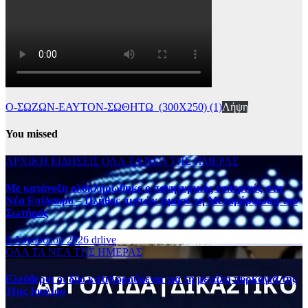
Ο-ΣΩΖΩΝ-ΕΑΥΤΟΝ-ΣΩΘΗΤΩ_(300Χ250) (1)
Λήψη
You missed
ΑΡΧΙΚΗ
ΕΙΔΗΣΕΙΣ
ΟΛΑ ΤΑ ΝΕΑ ΤΗΣ ΗΜΕΡΑΣ
Με κατάνυξη ολοκληρώθηκε ο πανηγυρικός εσπερινός στη
Νέα Επίδαυρο – Πλήθος πιστών τίμησε τη Μεταμόρφωση του
Σωτήρος
5 Αυγούστου 2026
drlive
ΟΛΑ ΤΑ ΝΕΑ ΤΗΣ ΗΜΕΡΑΣ
Ελεύθεροι οι δύο κατηγορούμενοι για τη μεγάλη πυρκαγιά της
31ης Ιουλίου