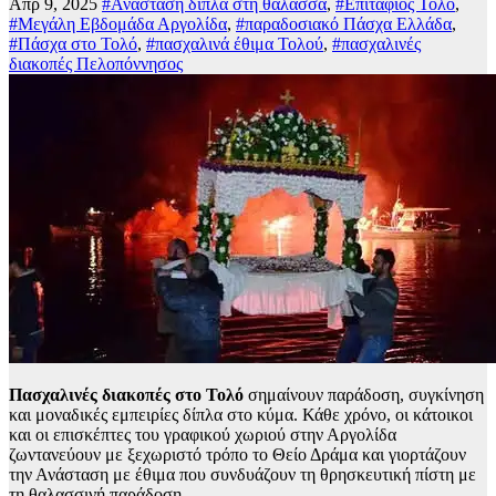
Απρ 9, 2025
#Ανάσταση δίπλα στη θάλασσα
,
#Επιτάφιος Τολό
,
#Μεγάλη Εβδομάδα Αργολίδα
,
#παραδοσιακό Πάσχα Ελλάδα
,
#Πάσχα στο Τολό
,
#πασχαλινά έθιμα Τολού
,
#πασχαλινές
διακοπές Πελοπόννησος
Πασχαλινές διακοπές στο Τολό
σημαίνουν παράδοση, συγκίνηση
και μοναδικές εμπειρίες δίπλα στο κύμα. Κάθε χρόνο, οι κάτοικοι
και οι επισκέπτες του γραφικού χωριού στην Αργολίδα
ζωντανεύουν με ξεχωριστό τρόπο το Θείο Δράμα και γιορτάζουν
την Ανάσταση με έθιμα που συνδυάζουν τη θρησκευτική πίστη με
τη θαλασσινή παράδοση.