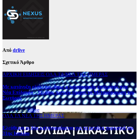
Από
drlive
Σχετικό Άρθρο
ΑΡΧΙΚΗ
ΕΙΔΗΣΕΙΣ
ΟΛΑ ΤΑ ΝΕΑ ΤΗΣ ΗΜΕΡΑΣ
Με κατάνυξη ολοκληρώθηκε ο πανηγυρικός εσπερινός στη
Νέα Επίδαυρο – Πλήθος πιστών τίμησε τη Μεταμόρφωση του
Σωτήρος
Αυγ 5, 2026
drlive
ΟΛΑ ΤΑ ΝΕΑ ΤΗΣ ΗΜΕΡΑΣ
Ελεύθεροι οι δύο κατηγορούμενοι για τη μεγάλη πυρκαγιά της
31ης Ιουλίου