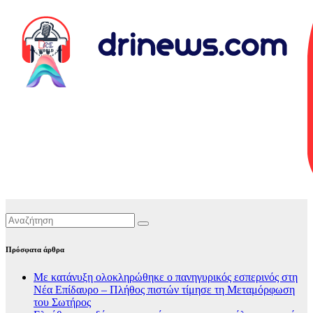
Πρόσφατα άρθρα
Με κατάνυξη ολοκληρώθηκε ο πανηγυρικός εσπερινός στη
Νέα Επίδαυρο – Πλήθος πιστών τίμησε τη Μεταμόρφωση
του Σωτήρος