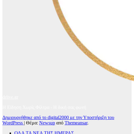
drlive.gr
Η Είδηση Χωρίς Φίλτρα - H δική σας φωνή
Δημιουργήθηκε από το digital2000 με την Υποστήριξη του
WordPress
|
Θέμα:
Newsup
από
Themeansar
.
ΟΛΑ ΤΑ ΝΕΑ ΤΗΣ ΗΜΕΡΑΣ