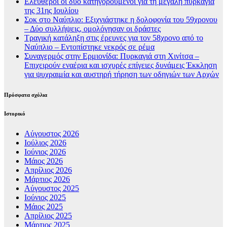
Ελεύθεροι οι δύο κατηγορούμενοι για τη μεγάλη πυρκαγιά
της 31ης Ιουλίου
Σοκ στο Ναύπλιο: Εξιχνιάστηκε η δολοφονία του 59χρονου
– Δύο συλλήψεις, ομολόγησαν οι δράστες
Τραγική κατάληξη στις έρευνες για τον 58χρονο από το
Ναύπλιο – Εντοπίστηκε νεκρός σε ρέμα
Συναγερμός στην Ερμιονίδα: Πυρκαγιά στη Χινίτσα –
Επιχειρούν εναέρια και ισχυρές επίγειες δυνάμεις Έκκληση
για ψυχραιμία και αυστηρή τήρηση των οδηγιών των Αρχών
Πρόσφατα σχόλια
Ιστορικό
Αύγουστος 2026
Ιούλιος 2026
Ιούνιος 2026
Μάιος 2026
Απρίλιος 2026
Μάρτιος 2026
Αύγουστος 2025
Ιούνιος 2025
Μάιος 2025
Απρίλιος 2025
Μάρτιος 2025