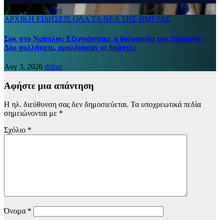
Αυγ 5, 2026
drlive
ΑΡΧΙΚΗ
ΕΙΔΗΣΕΙΣ
ΟΛΑ ΤΑ ΝΕΑ ΤΗΣ ΗΜΕΡΑΣ
Σοκ στο Ναύπλιο: Εξιχνιάστηκε η δολοφονία του 59χρονου –
Δύο συλλήψεις, ομολόγησαν οι δράστες
Αυγ 3, 2026
drlive
Αφήστε μια απάντηση
Η ηλ. διεύθυνση σας δεν δημοσιεύεται.
Τα υποχρεωτικά πεδία
σημειώνονται με
*
Σχόλιο
*
Όνομα
*