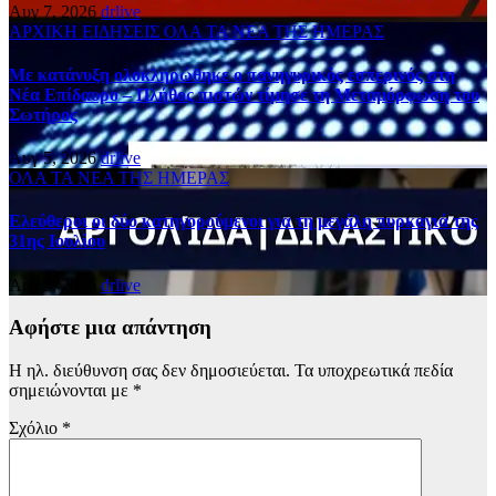
Αυγ 7, 2026
drlive
ΑΡΧΙΚΗ
ΕΙΔΗΣΕΙΣ
ΟΛΑ ΤΑ ΝΕΑ ΤΗΣ ΗΜΕΡΑΣ
Με κατάνυξη ολοκληρώθηκε ο πανηγυρικός εσπερινός στη
Νέα Επίδαυρο – Πλήθος πιστών τίμησε τη Μεταμόρφωση του
Σωτήρος
Αυγ 5, 2026
drlive
ΟΛΑ ΤΑ ΝΕΑ ΤΗΣ ΗΜΕΡΑΣ
Ελεύθεροι οι δύο κατηγορούμενοι για τη μεγάλη πυρκαγιά της
31ης Ιουλίου
Αυγ 5, 2026
drlive
Αφήστε μια απάντηση
Η ηλ. διεύθυνση σας δεν δημοσιεύεται.
Τα υποχρεωτικά πεδία
σημειώνονται με
*
Σχόλιο
*