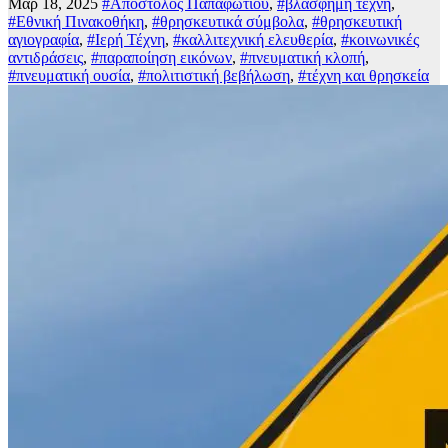
Μαρ 18, 2025
#Απόστολος Παπαφωτίου
,
#βλάσφημη τέχνη
,
#Εθνική Πινακοθήκη
,
#θρησκευτικά σύμβολα
,
#θρησκευτική
αγιογραφία
,
#Ιερή Τέχνη
,
#καλλιτεχνική ελευθερία
,
#κοινωνικές
αντιδράσεις
,
#παραποίηση εικόνων
,
#πνευματική κλοπή
,
#πνευματική ουσία
,
#πολιτιστική βεβήλωση
,
#τέχνη και θρησκεία