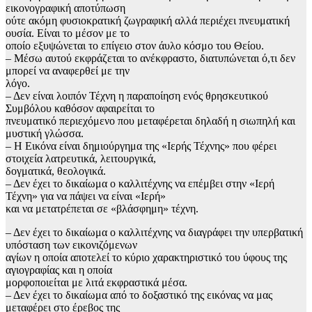
εικονογραφική αποτύπωση
ούτε ακόμη φυσιοκρατική ζωγραφική αλλά περιέχει πνευματική
ουσία. Είναι το μέσον με το
οποίο εξυψώνεται το επίγειο στον άυλο κόσμο του Θείου.
– Μέσω αυτού εκφράζεται το ανέκφραστο, διατυπώνεται ό,τι δεν
μπορεί να αναφερθεί με την
λόγο.
– Δεν είναι λοιπόν Τέχνη η παραποίηση ενός θρησκευτικού
Συμβόλου καθόσον αφαιρείται το
πνευματικό περιεχόμενο που μεταφέρεται δηλαδή η σιωπηλή και
μυστική γλώσσα.
– Η Εικόνα είναι δημιούργημα της «Ιερής Τέχνης» που φέρει
στοιχεία λατρευτικά, λειτουργικά,
δογματικά, θεολογικά.
– Δεν έχει το δικαίωμα ο καλλιτέχνης να επέμβει στην «Ιερή
Τέχνη» για να πάψει να είναι «Ιερή»
και να μετατρέπεται σε «βλάσφημη» τέχνη.
– Δεν έχει το δικαίωμα ο καλλιτέχνης να διαγράφει την υπερβατική
υπόσταση των εικονιζόμενων
αγίων η οποία αποτελεί το κύριο χαρακτηριστικό του ύφους της
αγιογραφίας και η οποία
μορφοποιείται με λιτά εκφραστικά μέσα.
– Δεν έχει το δικαίωμα από το δοξαστικό της εικόνας να μας
μεταφέρει στο έρεβος της