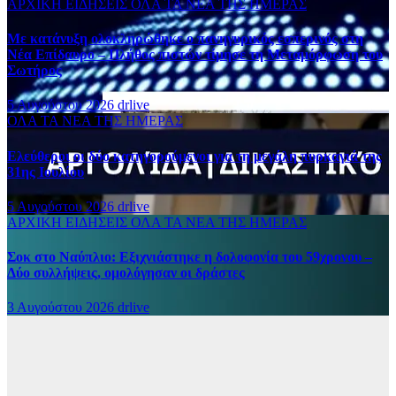
ΑΡΧΙΚΗ
ΕΙΔΗΣΕΙΣ
ΟΛΑ ΤΑ ΝΕΑ ΤΗΣ ΗΜΕΡΑΣ
Με κατάνυξη ολοκληρώθηκε ο πανηγυρικός εσπερινός στη
Νέα Επίδαυρο – Πλήθος πιστών τίμησε τη Μεταμόρφωση του
Σωτήρος
5 Αυγούστου 2026
drlive
ΟΛΑ ΤΑ ΝΕΑ ΤΗΣ ΗΜΕΡΑΣ
Ελεύθεροι οι δύο κατηγορούμενοι για τη μεγάλη πυρκαγιά της
31ης Ιουλίου
5 Αυγούστου 2026
drlive
ΑΡΧΙΚΗ
ΕΙΔΗΣΕΙΣ
ΟΛΑ ΤΑ ΝΕΑ ΤΗΣ ΗΜΕΡΑΣ
Σοκ στο Ναύπλιο: Εξιχνιάστηκε η δολοφονία του 59χρονου –
Δύο συλλήψεις, ομολόγησαν οι δράστες
3 Αυγούστου 2026
drlive