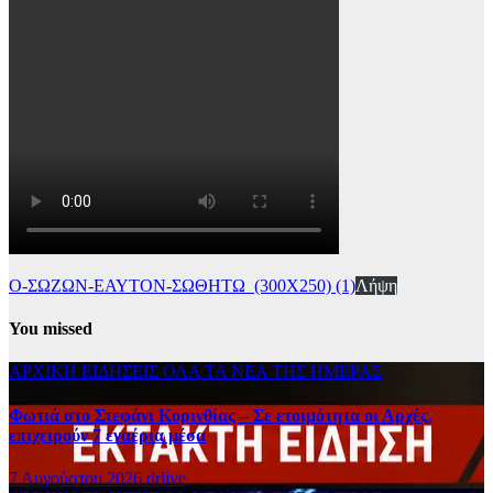
Ο-ΣΩΖΩΝ-ΕΑΥΤΟΝ-ΣΩΘΗΤΩ_(300Χ250) (1)
Λήψη
You missed
ΑΡΧΙΚΗ
ΕΙΔΗΣΕΙΣ
ΟΛΑ ΤΑ ΝΕΑ ΤΗΣ ΗΜΕΡΑΣ
Φωτιά στο Στεφάνι Κορινθίας – Σε ετοιμότητα οι Αρχές,
επιχειρούν 7 εναέρια μέσα
7 Αυγούστου 2026
drlive