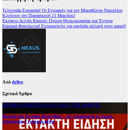
Τελευταία Ευκαιρία! Οι Εγγραφές για τον Μαραθώνιο Ναυπλίου
Κλείνουν την Παρασκευή 21 Μαρτίου!
Έκτακτο Δελτίο Καιρού: Πτώση Θερμοκρασίας και Έντονα
Καιρικά Φαινόμενα! Ετοιμαστείτε για ραγδαία αλλαγή στον καιρό!
Από
drlive
Σχετικό Άρθρο
ΑΡΧΙΚΗ
ΕΙΔΗΣΕΙΣ
ΟΛΑ ΤΑ ΝΕΑ ΤΗΣ ΗΜΕΡΑΣ
Φωτιά στο Στεφάνι Κορινθίας – Σε ετοιμότητα οι Αρχές,
επιχειρούν 7 εναέρια μέσα