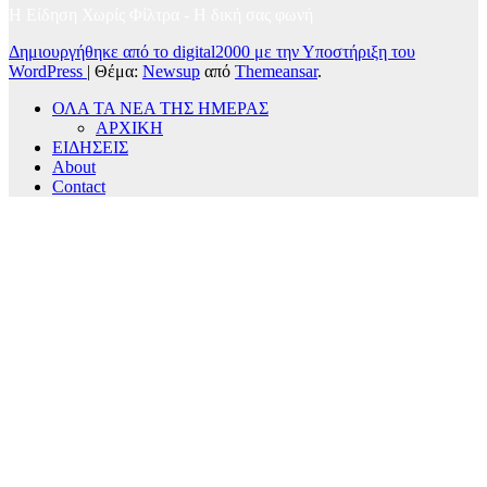
Η Είδηση Χωρίς Φίλτρα - H δική σας φωνή
Δημιουργήθηκε από το digital2000 με την Υποστήριξη του
WordPress
|
Θέμα:
Newsup
από
Themeansar
.
ΟΛΑ ΤΑ ΝΕΑ ΤΗΣ ΗΜΕΡΑΣ
ΑΡΧΙΚΗ
ΕΙΔΗΣΕΙΣ
About
Contact