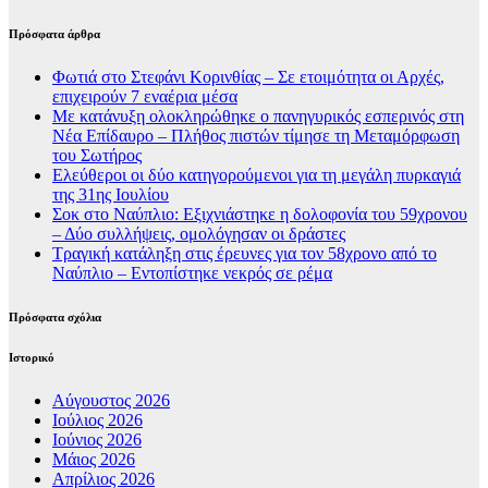
Πρόσφατα άρθρα
Φωτιά στο Στεφάνι Κορινθίας – Σε ετοιμότητα οι Αρχές,
επιχειρούν 7 εναέρια μέσα
Με κατάνυξη ολοκληρώθηκε ο πανηγυρικός εσπερινός στη
Νέα Επίδαυρο – Πλήθος πιστών τίμησε τη Μεταμόρφωση
του Σωτήρος
Ελεύθεροι οι δύο κατηγορούμενοι για τη μεγάλη πυρκαγιά
της 31ης Ιουλίου
Σοκ στο Ναύπλιο: Εξιχνιάστηκε η δολοφονία του 59χρονου
– Δύο συλλήψεις, ομολόγησαν οι δράστες
Τραγική κατάληξη στις έρευνες για τον 58χρονο από το
Ναύπλιο – Εντοπίστηκε νεκρός σε ρέμα
Πρόσφατα σχόλια
Ιστορικό
Αύγουστος 2026
Ιούλιος 2026
Ιούνιος 2026
Μάιος 2026
Απρίλιος 2026