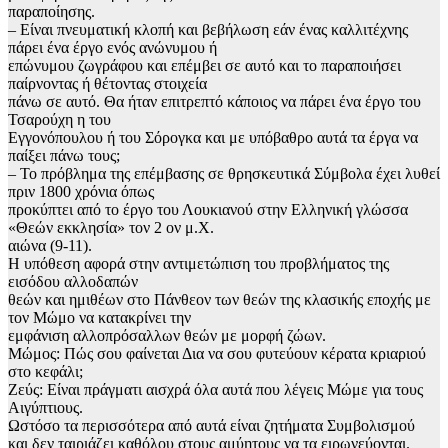
παραποίησης.
– Είναι πνευματική κλοπή και βεβήλωση εάν ένας καλλιτέχνης
πάρει ένα έργο ενός ανώνυμου ή
επώνυμου ζωγράφου και επέμβει σε αυτό και το παραποιήσει
παίρνοντας ή θέτοντας στοιχεία
πάνω σε αυτό. Θα ήταν επιτρεπτό κάποιος να πάρει ένα έργο του
Τσαρούχη η του
Εγγονόπουλου ή του Σόρογκα και με υπόβαθρο αυτά τα έργα να
παίξει πάνω τους;
– Το πρόβλημα της επέμβασης σε θρησκευτικά Σύμβολα έχει λυθεί
πριν 1800 χρόνια όπως
προκύπτει από το έργο του Λουκιανού στην Ελληνική γλώσσα
«Θεών εκκλησία» τον 2 ον μ.Χ.
αιώνα (9-11).
Η υπόθεση αφορά στην αντιμετώπιση του προβλήματος της
εισόδου αλλοδαπών
θεών και ημιθέων στο Πάνθεον των θεών της κλασικής εποχής με
τον Μώμο να κατακρίνει την
εμφάνιση αλλοπρόσαλλων θεών με μορφή ζώων.
Μώμος: Πώς σου φαίνεται Δια να σου φυτεύουν κέρατα κριαριού
στο κεφάλι;
Ζεύς: Είναι πράγματι αισχρά όλα αυτά που λέγεις Μώμε για τους
Αιγύπτιους.
Ωστόσο τα περισσότερα από αυτά είναι ζητήματα Συμβολισμού
και δεν ταιριάζει καθόλου στους αμύητους να τα ειρωνεύονται.