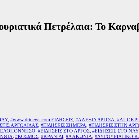
ουριατικά Πετρέλαια: Το Καρναβ
DAY
,
#www.drinews.com ΕΙΔΗΣΕΙΣ
,
#ΑΛΕΞΙΑ ΔΡΙΤΣΑ
,
#ΑΠΟΚΡΙ
ΣΕΙΣ ΑΡΓΟΛΙΔΑΣ
,
#ΕΙΔΗΣΕΙΣ ΣΗΜΕΡΑ
,
#ΕΙΔΗΣΕΙΣ ΣΤΗΝ ΑΡ
 ΠΕΛΟΠΟΝΝΗΣΟ
,
#ΕΙΔΗΣΕΙΣ ΣΤΟ ΑΡΓΟΣ
,
#ΕΙΔΗΣΕΙΣ ΣΤΟ ΝΑ
ΙΝΘΙΑ
,
#ΚΟΣΜΟΣ
,
#ΚΡΑΝΙΔΙ
,
#ΛΑΚΩΝΙΑ
,
#ΛΥΓΟΥΡΙΑΤΙΚΟ 