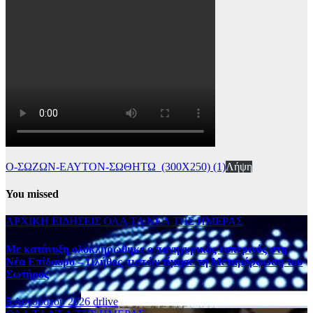
Ο-ΣΩΖΩΝ-ΕΑΥΤΟΝ-ΣΩΘΗΤΩ_(300Χ250) (1)
Λήψη
You missed
ΑΡΧΙΚΗ
ΕΙΔΗΣΕΙΣ
ΟΛΑ ΤΑ ΝΕΑ ΤΗΣ ΗΜΕΡΑΣ
Με κατάνυξη ολοκληρώθηκε ο πανηγυρικός εσπερινός στη
Νέα Επίδαυρο – Πλήθος πιστών τίμησε τη Μεταμόρφωση του
Σωτήρος
5 Αυγούστου 2026
drlive