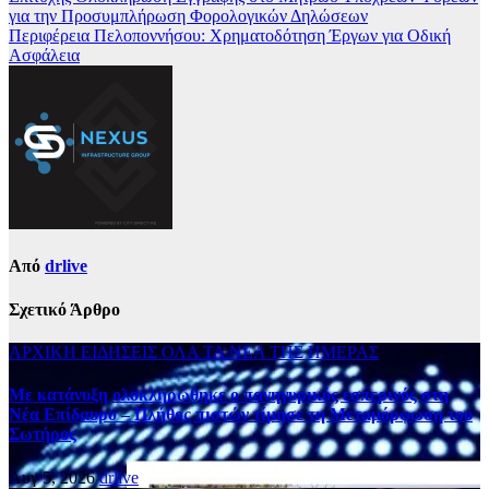
για την Προσυμπλήρωση Φορολογικών Δηλώσεων
Περιφέρεια Πελοποννήσου: Χρηματοδότηση Έργων για Οδική
Ασφάλεια
Από
drlive
Σχετικό Άρθρο
ΑΡΧΙΚΗ
ΕΙΔΗΣΕΙΣ
ΟΛΑ ΤΑ ΝΕΑ ΤΗΣ ΗΜΕΡΑΣ
Με κατάνυξη ολοκληρώθηκε ο πανηγυρικός εσπερινός στη
Νέα Επίδαυρο – Πλήθος πιστών τίμησε τη Μεταμόρφωση του
Σωτήρος
Αυγ 5, 2026
drlive