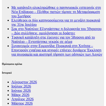
Με κατάνυξη ολοκληρώθηκε ο πανηγυρικός εσπερινός στη
Νέα Επίδαυρο – Πλήθος πιστών τίμησε τη Μεταμόρφωση
του Σωτήρος
Ελεύθεροι οι δύο κατηγορούμενοι για τη μεγάλη πυρκαγιά
της 31ης Ιουλίου
Σοκ στο Ναύπλιο: Εξιχνιάστηκε η δολοφονία του 59χρονου
– Δύο συλλήψεις, ομολόγησαν οι δράστες
Τραγική κατάληξη στις έρευνες για τον 58χρονο από το
Ναύπλιο – Εντοπίστηκε νεκρός σε ρέμα
Συναγερμός στην Ερμιονίδα: Πυρκαγιά στη Χινίτσα –
Επιχειρούν εναέρια και ισχυρές επίγειες δυνάμεις Έκκληση
για ψυχραιμία και αυστηρή τήρηση των οδηγιών των Αρχών
Πρόσφατα σχόλια
Ιστορικό
Αύγουστος 2026
Ιούλιος 2026
Ιούνιος 2026
Μάιος 2026
Απρίλιος 2026
Μάρτιος 2026