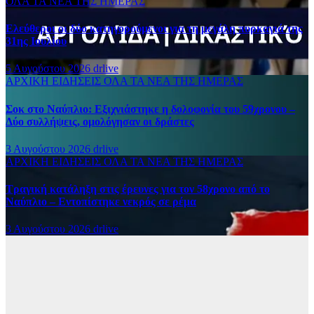
ΟΛΑ ΤΑ ΝΕΑ ΤΗΣ ΗΜΕΡΑΣ
Ελεύθεροι οι δύο κατηγορούμενοι για τη μεγάλη πυρκαγιά της
31ης Ιουλίου
5 Αυγούστου 2026
drlive
ΑΡΧΙΚΗ
ΕΙΔΗΣΕΙΣ
ΟΛΑ ΤΑ ΝΕΑ ΤΗΣ ΗΜΕΡΑΣ
Σοκ στο Ναύπλιο: Εξιχνιάστηκε η δολοφονία του 59χρονου –
Δύο συλλήψεις, ομολόγησαν οι δράστες
3 Αυγούστου 2026
drlive
ΑΡΧΙΚΗ
ΕΙΔΗΣΕΙΣ
ΟΛΑ ΤΑ ΝΕΑ ΤΗΣ ΗΜΕΡΑΣ
Τραγική κατάληξη στις έρευνες για τον 58χρονο από το
Ναύπλιο – Εντοπίστηκε νεκρός σε ρέμα
3 Αυγούστου 2026
drlive