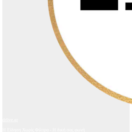
drlive.gr
Η Είδηση Χωρίς Φίλτρα - H δική σας φωνή