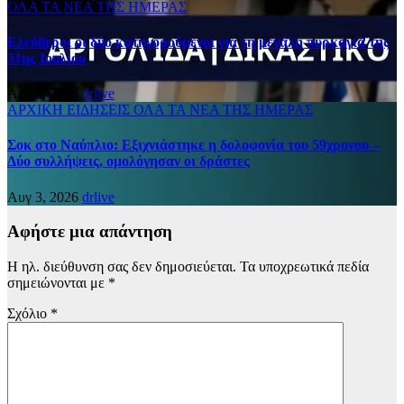
ΟΛΑ ΤΑ ΝΕΑ ΤΗΣ ΗΜΕΡΑΣ
Ελεύθεροι οι δύο κατηγορούμενοι για τη μεγάλη πυρκαγιά της
31ης Ιουλίου
Αυγ 5, 2026
drlive
ΑΡΧΙΚΗ
ΕΙΔΗΣΕΙΣ
ΟΛΑ ΤΑ ΝΕΑ ΤΗΣ ΗΜΕΡΑΣ
Σοκ στο Ναύπλιο: Εξιχνιάστηκε η δολοφονία του 59χρονου –
Δύο συλλήψεις, ομολόγησαν οι δράστες
Αυγ 3, 2026
drlive
Αφήστε μια απάντηση
Η ηλ. διεύθυνση σας δεν δημοσιεύεται.
Τα υποχρεωτικά πεδία
σημειώνονται με
*
Σχόλιο
*