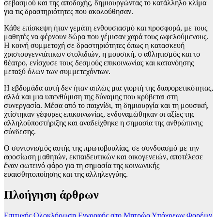
σεβασμού και της αποδοχής, δημιουργώντας το κατάλληλο κλίμα
για τις δραστηριότητες που ακολούθησαν.
Κάθε επίσκεψη ήταν γεμάτη ενθουσιασμό και προσφορά, με τους
μαθητές να φέρνουν δώρα που γέμισαν χαρά τους ωφελούμενους.
Η κοινή συμμετοχή σε δραστηριότητες όπως η κατασκευή
χριστουγεννιάτικων στολιδιών, η μουσική, ο αθλητισμός και το
θέατρο, ενίσχυσε τους δεσμούς επικοινωνίας και κατανόησης
μεταξύ όλων των συμμετεχόντων.
Η εβδομάδα αυτή δεν ήταν απλώς μια γιορτή της διαφορετικότητας,
αλλά και μια υπενθύμιση της δύναμης που κρύβεται στη
συνεργασία. Μέσα από το παιχνίδι, τη δημιουργία και τη μουσική,
χτίστηκαν γέφυρες επικοινωνίας, ενδυναμώθηκαν οι αξίες της
αλληλοϋποστήριξης και αναδείχθηκε η σημασία της ανθρώπινης
σύνδεσης.
Ο συντονισμός αυτής της πρωτοβουλίας, σε συνδυασμό με την
αφοσίωση μαθητών, εκπαιδευτικών και οικογενειών, αποτέλεσε
έναν φωτεινό φάρο για τη σημασία της κοινωνικής
ευαισθητοποίησης και της αλληλεγγύης.
Πλοήγηση άρθρων
Επιτυχής Ολοκλήρωση Εγγραφής στο Μητρώο Υπόχρεων Φορέων