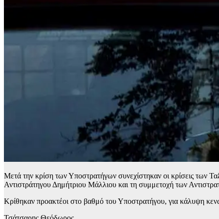
Μετά την κρίση των Υποστρατήγων συνεχίστηκαν οι κρίσεις των Τα
Αντιστράτηγου Δημήτριου Μάλλιου και τη συμμετοχή των Αντιστ
Κρίθηκαν προακτέοι στο βαθμό του Υποστρατήγου, για κάλυψη κενώ
Τσάτσαρης Θεόδωρος,