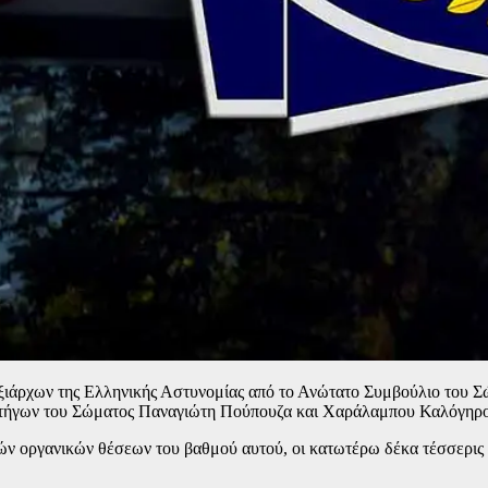
ξιάρχων της Ελληνικής Αστυνομίας από το Ανώτατο Συμβούλιο του Σ
ρατήγων του Σώματος Παναγιώτη Πούπουζα και Χαράλαμπου Καλόγηρ
ν οργανικών θέσεων του βαθμού αυτού, οι κατωτέρω δέκα τέσσερις 