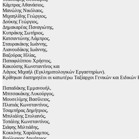
Κάμπρας Αθανάσιος,
Μανώλης Νικόλαος,
Μιχαηλίδης Γεώργιος,
Δούκης Γεώργιος,
Δημακαρέας Παναγιώτης,
Κυπράκης Σωτήριος,
Κατσαντώνης Λάμπρος,
Σταυρακάκης Ιωάννης,
Λιανουδάκης Ιωάννης,
Βαζούρας Ηλίας,
Παπαφιλίππου Χρήστος,
Κακούσης Κωνσταντίνος και
Λάγιος Μιχαήλ (Εγκληματολογικών Εργαστηρίων).
Κρίθηκαν διατηρητέοι οι κατωτέρω Ταξίαρχοι Γενικών και Ειδικών
Παπαδάκης Εμμανουήλ,
Μπιτσακάκης Λυκούργος,
Μουσελίμης Βασίλειος,
Πλατιάς Κωνσταντίνος,
Τσαμπήρας Δημήτριος,
Μπιλιάλης Στυλιανός,
Τοπάλης Κωνσταντίνος,
Σιάφης Μιλτιάδης,
Κοκκίνης Χαράλαμπος,
Βούλγαρης Δημήτριος,