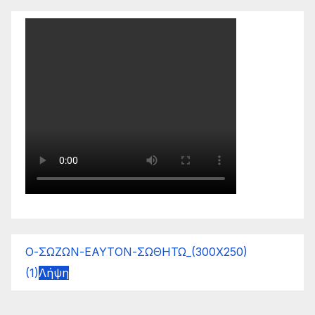
Ο-ΣΩΖΩΝ-ΕΑΥΤΟΝ-ΣΩΘΗΤΩ_(300Χ250)
(1)
Λήψη