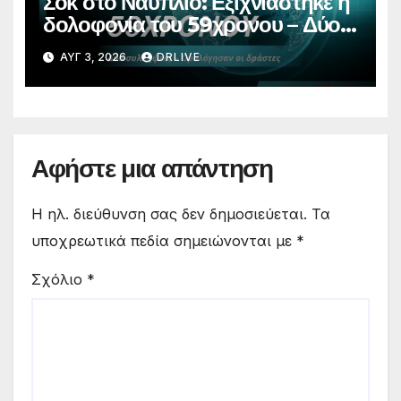
Σοκ στο Ναύπλιο: Εξιχνιάστηκε η
δολοφονία του 59χρονου – Δύο
συλλήψεις, ομολόγησαν οι
ΑΥΓ 3, 2026
DRLIVE
δράστες
Αφήστε μια απάντηση
Η ηλ. διεύθυνση σας δεν δημοσιεύεται.
Τα
υποχρεωτικά πεδία σημειώνονται με
*
Σχόλιο
*