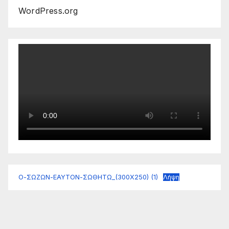
WordPress.org
Ο-ΣΩΖΩΝ-ΕΑΥΤΟΝ-ΣΩΘΗΤΩ_(300Χ250) (1)
Λήψη