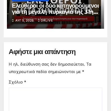
Ελεύθεροι οι δύο κατηγορούμενοι
για τη μεγάλη πυρκαγιά της 31ης
Ιουλίου
ΑΥΓ 5, 2026
DRLIVE
Αφήστε μια απάντηση
Η ηλ. διεύθυνση σας δεν δημοσιεύεται.
Τα
υποχρεωτικά πεδία σημειώνονται με
*
Σχόλιο
*