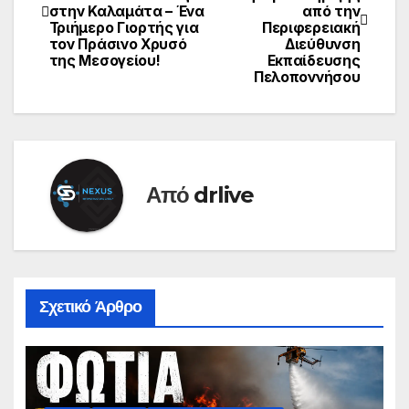
στην Καλαμάτα – Ένα
από την
Τριήμερο Γιορτής για
Περιφερειακή
τον Πράσινο Χρυσό
Διεύθυνση
της Μεσογείου!
Εκπαίδευσης
Πελοποννήσου
Από
drlive
Σχετικό Άρθρο