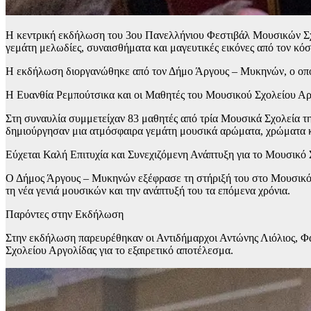
Η κεντρική εκδήλωση του 3ου Πανελλήνιου Φεστιβάλ Μουσικών Σχ
γεμάτη μελωδίες, συναισθήματα και μαγευτικές εικόνες από τον κό
Η εκδήλωση διοργανώθηκε από τον Δήμο Άργους – Μυκηνών, ο οποίο
Η Ευανθία Ρεμπούτσικα και οι Μαθητές του Μουσικού Σχολείου Αρ
Στη συναυλία συμμετείχαν 83 μαθητές από τρία Μουσικά Σχολεία της
δημιούργησαν μια ατμόσφαιρα γεμάτη μουσικά αρώματα, χρώματα και
Εύχεται Καλή Επιτυχία και Συνεχιζόμενη Ανάπτυξη για το Μουσικό
Ο Δήμος Άργους – Μυκηνών εξέφρασε τη στήριξή του στο Μουσικό Σ
τη νέα γενιά μουσικών και την ανάπτυξή του τα επόμενα χρόνια.
Παρόντες στην Εκδήλωση
Στην εκδήλωση παρευρέθηκαν οι Αντιδήμαρχοι Αντώνης Λιόλιος, Φα
Σχολείου Αργολίδας για το εξαιρετικό αποτέλεσμα.