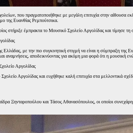
ολείων, που πραγματοποιήθηκε με μεγάλη επιτυχία στην αίθουσα εκ
σμο της Ευανθίας Ρεμπούτσικα.
ς στήριξε έμπρακτα το Μουσικό Σχολείο Αργολίδας και τίμησε τη σ
γολίδας
 Ελλάδας, με την πιο συγκινητική στιγμή να είναι η σύμπραξη της Ε
 αναμνήσεις, αποδεικνύοντας για ακόμη μια φορά ότι η μουσική ενών
 Σχολείο Αργολίδας
χολείο Αργολίδας και ευχήθηκε καλή επιτυχία στα μελλοντικά σχέδια
ίδρα Ξηνταροπούλου και Τάσος Αθανασόπουλος, οι οποίοι συνεχάρησα