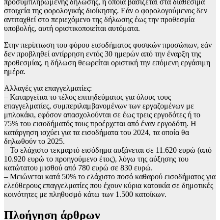
προσυμπληρωμένης δήλωσης, η οποία βασίζεται στα διαθέσιμα
στοιχεία της φορολογικής διοίκησης. Εάν ο φορολογούμενος δεν
αντιταχθεί στο περιεχόμενο της δήλωσης έως την προθεσμία
υποβολής, αυτή οριστικοποιείται αυτόματα.
Στην περίπτωση του φόρου εισοδήματος φυσικών προσώπων, εάν
δεν προβληθεί αντίρρηση εντός 30 ημερών από την έναρξη της
προθεσμίας, η δήλωση θεωρείται οριστική την επόμενη εργάσιμη
ημέρα.
Αλλαγές για επαγγελματίες:
– Καταργείται το τέλος επιτηδεύματος για όλους τους
επαγγελματίες, συμπεριλαμβανομένων των εργαζομένων με
μπλοκάκι, εφόσον απασχολούνται σε έως τρεις εργοδότες ή το
75% του εισοδήματός τους προέρχεται από έναν εργοδότη. Η
κατάργηση ισχύει για τα εισοδήματα του 2024, τα οποία θα
δηλωθούν το 2025.
– Το ελάχιστο τεκμαρτό εισόδημα αυξάνεται σε 11.620 ευρώ (από
10.920 ευρώ το προηγούμενο έτος), λόγω της αύξησης του
κατώτατου μισθού από 780 ευρώ σε 830 ευρώ.
– Μειώνεται κατά 50% το ελάχιστο ποσό καθαρού εισοδήματος για
ελεύθερους επαγγελματίες που έχουν κύρια κατοικία σε δημοτικές
κοινότητες με πληθυσμό κάτω των 1.500 κατοίκων.
Πλοήγηση άρθρων