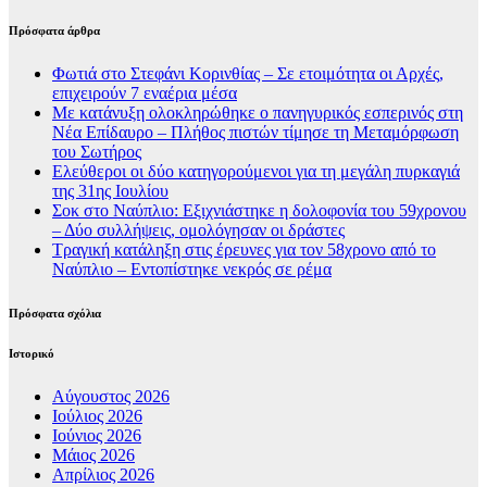
Πρόσφατα άρθρα
Φωτιά στο Στεφάνι Κορινθίας – Σε ετοιμότητα οι Αρχές,
επιχειρούν 7 εναέρια μέσα
Με κατάνυξη ολοκληρώθηκε ο πανηγυρικός εσπερινός στη
Νέα Επίδαυρο – Πλήθος πιστών τίμησε τη Μεταμόρφωση
του Σωτήρος
Ελεύθεροι οι δύο κατηγορούμενοι για τη μεγάλη πυρκαγιά
της 31ης Ιουλίου
Σοκ στο Ναύπλιο: Εξιχνιάστηκε η δολοφονία του 59χρονου
– Δύο συλλήψεις, ομολόγησαν οι δράστες
Τραγική κατάληξη στις έρευνες για τον 58χρονο από το
Ναύπλιο – Εντοπίστηκε νεκρός σε ρέμα
Πρόσφατα σχόλια
Ιστορικό
Αύγουστος 2026
Ιούλιος 2026
Ιούνιος 2026
Μάιος 2026
Απρίλιος 2026