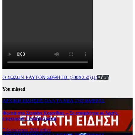
Ο-ΣΩΖΩΝ-ΕΑΥΤΟΝ-ΣΩΘΗΤΩ_(300Χ250) (1)
Λήψη
You missed
ΑΡΧΙΚΗ
ΕΙΔΗΣΕΙΣ
ΟΛΑ ΤΑ ΝΕΑ ΤΗΣ ΗΜΕΡΑΣ
Φωτιά στο Στεφάνι Κορινθίας – Σε ετοιμότητα οι Αρχές,
επιχειρούν 7 εναέρια μέσα
7 Αυγούστου 2026
drlive