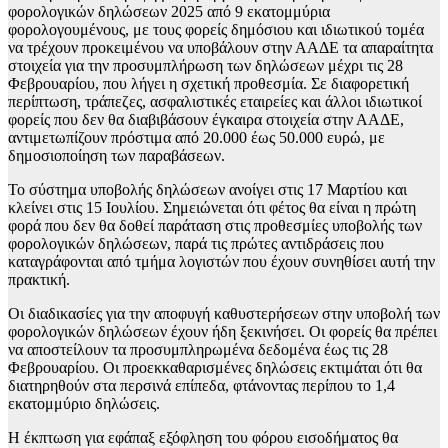
φορολογικών δηλώσεων 2025 από 9 εκατομμύρια
φορολογουμένους, με τους φορείς δημόσιου και ιδιωτικού τομέα
να τρέχουν προκειμένου να υποβάλουν στην ΑΑΔΕ τα απαραίτητα
στοιχεία για την προσυμπλήρωση των δηλώσεων μέχρι τις 28
Φεβρουαρίου, που λήγει η σχετική προθεσμία. Σε διαφορετική
περίπτωση, τράπεζες, ασφαλιστικές εταιρείες και άλλοι ιδιωτικοί
φορείς που δεν θα διαβιβάσουν έγκαιρα στοιχεία στην ΑΑΔΕ,
αντιμετωπίζουν πρόστιμα από 20.000 έως 50.000 ευρώ, με
δημοσιοποίηση των παραβάσεων.
Το σύστημα υποβολής δηλώσεων ανοίγει στις 17 Μαρτίου και
κλείνει στις 15 Ιουλίου. Σημειώνεται ότι φέτος θα είναι η πρώτη
φορά που δεν θα δοθεί παράταση στις προθεσμίες υποβολής των
φορολογικών δηλώσεων, παρά τις πρώτες αντιδράσεις που
καταγράφονται από τμήμα λογιστών που έχουν συνηθίσει αυτή την
πρακτική.
Οι διαδικασίες για την αποφυγή καθυστερήσεων στην υποβολή των
φορολογικών δηλώσεων έχουν ήδη ξεκινήσει. Οι φορείς θα πρέπει
να αποστείλουν τα προσυμπληρωμένα δεδομένα έως τις 28
Φεβρουαρίου. Οι προεκκαθαρισμένες δηλώσεις εκτιμάται ότι θα
διατηρηθούν στα περσινά επίπεδα, φτάνοντας περίπου το 1,4
εκατομμύριο δηλώσεις.
Η έκπτωση για εφάπαξ εξόφληση του φόρου εισοδήματος θα