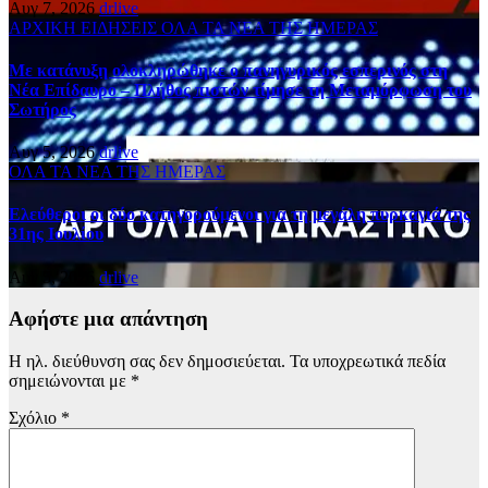
Αυγ 7, 2026
drlive
ΑΡΧΙΚΗ
ΕΙΔΗΣΕΙΣ
ΟΛΑ ΤΑ ΝΕΑ ΤΗΣ ΗΜΕΡΑΣ
Με κατάνυξη ολοκληρώθηκε ο πανηγυρικός εσπερινός στη
Νέα Επίδαυρο – Πλήθος πιστών τίμησε τη Μεταμόρφωση του
Σωτήρος
Αυγ 5, 2026
drlive
ΟΛΑ ΤΑ ΝΕΑ ΤΗΣ ΗΜΕΡΑΣ
Ελεύθεροι οι δύο κατηγορούμενοι για τη μεγάλη πυρκαγιά της
31ης Ιουλίου
Αυγ 5, 2026
drlive
Αφήστε μια απάντηση
Η ηλ. διεύθυνση σας δεν δημοσιεύεται.
Τα υποχρεωτικά πεδία
σημειώνονται με
*
Σχόλιο
*