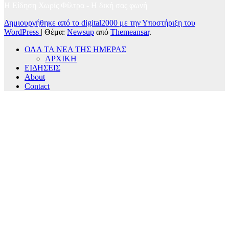
Η Είδηση Χωρίς Φίλτρα - H δική σας φωνή
Δημιουργήθηκε από το digital2000 με την Υποστήριξη του
WordPress
|
Θέμα:
Newsup
από
Themeansar
.
ΟΛΑ ΤΑ ΝΕΑ ΤΗΣ ΗΜΕΡΑΣ
ΑΡΧΙΚΗ
ΕΙΔΗΣΕΙΣ
About
Contact