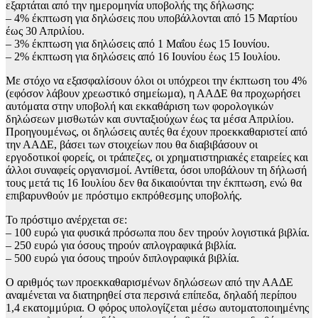
εξαρτάται από την ημερομηνία υποβολής της δήλωσης:
– 4% έκπτωση για δηλώσεις που υποβάλλονται από 15 Μαρτίου
έως 30 Απριλίου.
– 3% έκπτωση για δηλώσεις από 1 Μαΐου έως 15 Ιουνίου.
– 2% έκπτωση για δηλώσεις από 16 Ιουνίου έως 15 Ιουλίου.
Με στόχο να εξασφαλίσουν όλοι οι υπόχρεοι την έκπτωση του 4%
(εφόσον λάβουν χρεωστικό σημείωμα), η ΑΑΔΕ θα προχωρήσει
αυτόματα στην υποβολή και εκκαθάριση των φορολογικών
δηλώσεων μισθωτών και συνταξιούχων έως τα μέσα Απριλίου.
Προηγουμένως, οι δηλώσεις αυτές θα έχουν προεκκαθαριστεί από
την ΑΑΔΕ, βάσει των στοιχείων που θα διαβιβάσουν οι
εργοδοτικοί φορείς, οι τράπεζες, οι χρηματιστηριακές εταιρείες και
άλλοι συναφείς οργανισμοί. Αντίθετα, όσοι υποβάλουν τη δήλωσή
τους μετά τις 16 Ιουλίου δεν θα δικαιούνται την έκπτωση, ενώ θα
επιβαρυνθούν με πρόστιμο εκπρόθεσμης υποβολής.
Το πρόστιμο ανέρχεται σε:
– 100 ευρώ για φυσικά πρόσωπα που δεν τηρούν λογιστικά βιβλία.
– 250 ευρώ για όσους τηρούν απλογραφικά βιβλία.
– 500 ευρώ για όσους τηρούν διπλογραφικά βιβλία.
Ο αριθμός των προεκκαθαρισμένων δηλώσεων από την ΑΑΔΕ
αναμένεται να διατηρηθεί στα περσινά επίπεδα, δηλαδή περίπου
1,4 εκατομμύρια. Ο φόρος υπολογίζεται μέσω αυτοματοποιημένης