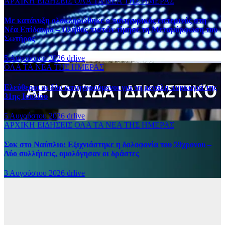
ΑΡΧΙΚΗ
ΕΙΔΗΣΕΙΣ
ΟΛΑ ΤΑ ΝΕΑ ΤΗΣ ΗΜΕΡΑΣ
Με κατάνυξη ολοκληρώθηκε ο πανηγυρικός εσπερινός στη
Νέα Επίδαυρο – Πλήθος πιστών τίμησε τη Μεταμόρφωση του
Σωτήρος
5 Αυγούστου 2026
drlive
ΟΛΑ ΤΑ ΝΕΑ ΤΗΣ ΗΜΕΡΑΣ
Ελεύθεροι οι δύο κατηγορούμενοι για τη μεγάλη πυρκαγιά της
31ης Ιουλίου
5 Αυγούστου 2026
drlive
ΑΡΧΙΚΗ
ΕΙΔΗΣΕΙΣ
ΟΛΑ ΤΑ ΝΕΑ ΤΗΣ ΗΜΕΡΑΣ
Σοκ στο Ναύπλιο: Εξιχνιάστηκε η δολοφονία του 59χρονου –
Δύο συλλήψεις, ομολόγησαν οι δράστες
3 Αυγούστου 2026
drlive