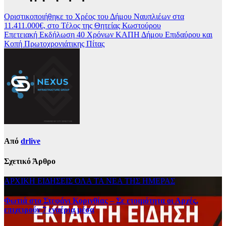
Οριστικοποιήθηκε το Χρέος του Δήμου Ναυπλιέων στα
11.411.000€, στο Τέλος της Θητείας Κωστούρου
Επετειακή Εκδήλωση 40 Χρόνων ΚΑΠΗ Δήμου Επιδαύρου και
Κοπή Πρωτοχρονιάτικης Πίτας
Από
drlive
Σχετικό Άρθρο
ΑΡΧΙΚΗ
ΕΙΔΗΣΕΙΣ
ΟΛΑ ΤΑ ΝΕΑ ΤΗΣ ΗΜΕΡΑΣ
Φωτιά στο Στεφάνι Κορινθίας – Σε ετοιμότητα οι Αρχές,
επιχειρούν 7 εναέρια μέσα