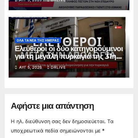
τίμησε τη Μεταμόρφωση του
Σωτήρος
ΟΛΑ ΤΑ ΝΕΑ ΤΗΣ ΗΜΕΡΑΣ
Ελεύθεροι οι δύο κατηγορούμενοι
για τη μεγάλη πυρκαγιά της 31ης
Ιουλίου
ΑΥΓ 5, 2026
DRLIVE
Αφήστε μια απάντηση
Η ηλ. διεύθυνση σας δεν δημοσιεύεται.
Τα
υποχρεωτικά πεδία σημειώνονται με
*