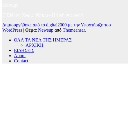
drlive.gr
Η Είδηση Χωρίς Φίλτρα - H δική σας φωνή
Δημιουργήθηκε από το digital2000 με την Υποστήριξη του
WordPress
|
Θέμα:
Newsup
από
Themeansar
.
ΟΛΑ ΤΑ ΝΕΑ ΤΗΣ ΗΜΕΡΑΣ
ΑΡΧΙΚΗ
ΕΙΔΗΣΕΙΣ
About
Contact