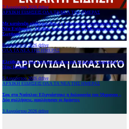
7 Αυγούστου 2026
drlive
ΑΡΧΙΚΗ
ΕΙΔΗΣΕΙΣ
ΟΛΑ ΤΑ ΝΕΑ ΤΗΣ ΗΜΕΡΑΣ
Με κατάνυξη ολοκληρώθηκε ο πανηγυρικός εσπερινός στη
Νέα Επίδαυρο – Πλήθος πιστών τίμησε τη Μεταμόρφωση του
Σωτήρος
5 Αυγούστου 2026
drlive
ΟΛΑ ΤΑ ΝΕΑ ΤΗΣ ΗΜΕΡΑΣ
Ελεύθεροι οι δύο κατηγορούμενοι για τη μεγάλη πυρκαγιά της
31ης Ιουλίου
5 Αυγούστου 2026
drlive
ΑΡΧΙΚΗ
ΕΙΔΗΣΕΙΣ
ΟΛΑ ΤΑ ΝΕΑ ΤΗΣ ΗΜΕΡΑΣ
Σοκ στο Ναύπλιο: Εξιχνιάστηκε η δολοφονία του 59χρονου –
Δύο συλλήψεις, ομολόγησαν οι δράστες
3 Αυγούστου 2026
drlive