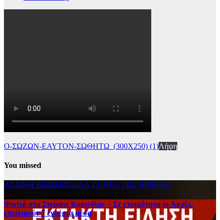
Ο-ΣΩΖΩΝ-ΕΑΥΤΟΝ-ΣΩΘΗΤΩ_(300Χ250) (1)
Λήψη
You missed
ΑΡΧΙΚΗ
ΕΙΔΗΣΕΙΣ
ΟΛΑ ΤΑ ΝΕΑ ΤΗΣ ΗΜΕΡΑΣ
Φωτιά στο Στεφάνι Κορινθίας – Σε ετοιμότητα οι Αρχές,
επιχειρούν 7 εναέρια μέσα