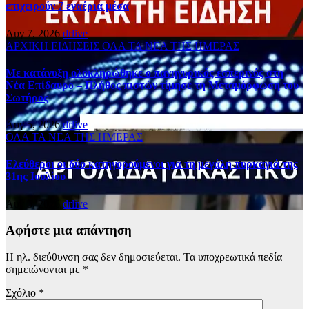
επιχειρούν 7 εναέρια μέσα
Αυγ 7, 2026
drlive
ΑΡΧΙΚΗ
ΕΙΔΗΣΕΙΣ
ΟΛΑ ΤΑ ΝΕΑ ΤΗΣ ΗΜΕΡΑΣ
Με κατάνυξη ολοκληρώθηκε ο πανηγυρικός εσπερινός στη
Νέα Επίδαυρο – Πλήθος πιστών τίμησε τη Μεταμόρφωση του
Σωτήρος
Αυγ 5, 2026
drlive
ΟΛΑ ΤΑ ΝΕΑ ΤΗΣ ΗΜΕΡΑΣ
Ελεύθεροι οι δύο κατηγορούμενοι για τη μεγάλη πυρκαγιά της
31ης Ιουλίου
Αυγ 5, 2026
drlive
Αφήστε μια απάντηση
Η ηλ. διεύθυνση σας δεν δημοσιεύεται.
Τα υποχρεωτικά πεδία
σημειώνονται με
*
Σχόλιο
*