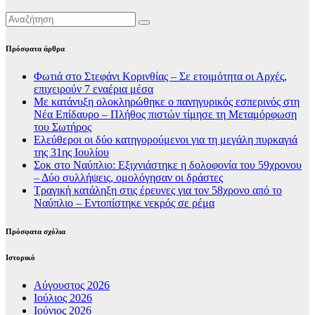
Πρόσφατα άρθρα
Φωτιά στο Στεφάνι Κορινθίας – Σε ετοιμότητα οι Αρχές,
επιχειρούν 7 εναέρια μέσα
Με κατάνυξη ολοκληρώθηκε ο πανηγυρικός εσπερινός στη
Νέα Επίδαυρο – Πλήθος πιστών τίμησε τη Μεταμόρφωση
του Σωτήρος
Ελεύθεροι οι δύο κατηγορούμενοι για τη μεγάλη πυρκαγιά
της 31ης Ιουλίου
Σοκ στο Ναύπλιο: Εξιχνιάστηκε η δολοφονία του 59χρονου
– Δύο συλλήψεις, ομολόγησαν οι δράστες
Τραγική κατάληξη στις έρευνες για τον 58χρονο από το
Ναύπλιο – Εντοπίστηκε νεκρός σε ρέμα
Πρόσφατα σχόλια
Ιστορικό
Αύγουστος 2026
Ιούλιος 2026
Ιούνιος 2026