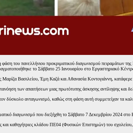
η φάση του πανελλήνιου προκριματικού διαγωνισμού πειραμάτων τ
 πραγματοποιήθηκε το Σάββατο 25 Ιανουαρίου στο Εργαστηριακό Κέ
ης Μαρίζα Βασιλείου, Έμη Καζά και Αθανασία Κοντογιάννη, κατάφερε 
 κατανόηση των απαιτήσεων μιας πρωτότυπης άσκησης αντίληψης και 
ον δύσκολο ανταγωνισμό, καθώς στη φάση αυτή συμμετείχαν τα καλύτ
ιματικό διαγωνισμό που διεξήχθη το Σάββατο 7 Δεκεμβρίου 2024 στ
ές και καθηγήτριες κλάδου ΠΕ04 (Φυσικών Επιστημών) του σχολείου,