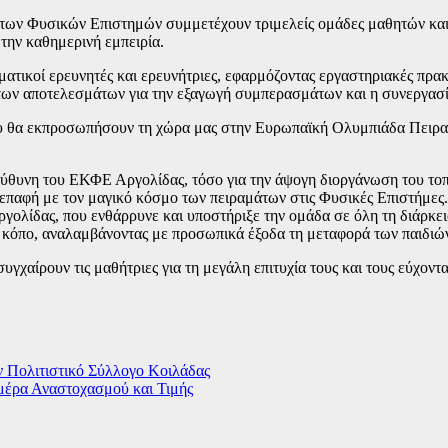
ν Φυσικών Επιστημών συμμετέχουν τριμελείς ομάδες μαθητών και μα
την καθημερινή εμπειρία.
ατικοί ερευνητές και ερευνήτριες, εφαρμόζοντας εργαστηριακές πρακτ
 των αποτελεσμάτων για την εξαγωγή συμπερασμάτων και η συνεργασί
που θα εκπροσωπήσουν τη χώρα μας στην Ευρωπαϊκή Ολυμπιάδα Πει
ύθυνη του ΕΚΦΕ Αργολίδας, τόσο για την άψογη διοργάνωση του τοπι
ε επαφή με τον μαγικό κόσμο των πειραμάτων στις Φυσικές Επιστήμες.
λίδας, που ενθάρρυνε και υποστήριξε την ομάδα σε όλη τη διάρκεια 
ι κόπο, αναλαμβάνοντας με προσωπικά έξοδα τη μεταφορά των παιδιώ
αίρουν τις μαθήτριες για τη μεγάλη επιτυχία τους και τους εύχοντα
ν Πολιτιστικό Σύλλογο Κοιλάδας
μέρα Αναστοχασμού και Τιμής