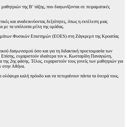
θητριών της Β’ τάξης, που διαγωνίζονται σε πειραματικές
ικές και αναδεικνύοντας δεξιότητες, όπως η εκτέλεση μιας
α με τα υπόλοιπα μέλη της ομάδας.
ραμάτων Φυσικών Επιστημών (EOES) στη Ζάγκρεμπ της Κροατίας
κού διαγωνισμού όσο και για τη διδακτική προετοιμασία των
 Επίσης, ευχαριστούν ιδιαίτερα τον κ. Κωσταρίδη Παναγιώτη,
της 2ης φάσης. Τέλος, ευχαριστούν τους γονείς των μαθητριών για
ν στην Αθήνα.
ι ολόψυχα καλή πρόοδο και να πετυχαίνουν πάντα τα όνειρά τους.