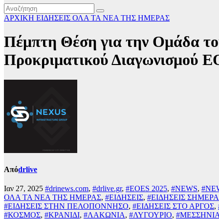
ΑΡΧΙΚΗ
ΕΙΔΗΣΕΙΣ
ΟΛΑ ΤΑ ΝΕΑ ΤΗΣ ΗΜΕΡΑΣ
Πέμπτη Θέση για την Ομάδα το
Προκριματικού Διαγωνισμού E
Από
drlive
Ιαν 27, 2025
#drinews.com
,
#drlive.gr
,
#EOES 2025
,
#NEWS
,
#NE
ΟΛΑ ΤΑ ΝΕΑ ΤΗΣ ΗΜΕΡΑΣ
,
#ΕΙΔΗΣΕΙΣ
,
#ΕΙΔΗΣΕΙΣ ΣΗΜΕΡΑ
#ΕΙΔΗΣΕΙΣ ΣΤΗΝ ΠΕΛΟΠΟΝΝΗΣΟ
,
#ΕΙΔΗΣΕΙΣ ΣΤΟ ΑΡΓΟΣ
,
#ΚΟΣΜΟΣ
,
#ΚΡΑΝΙΔΙ
,
#ΛΑΚΩΝΙΑ
,
#ΛΥΓΟΥΡΙΟ
,
#ΜΕΣΣΗΝΙ