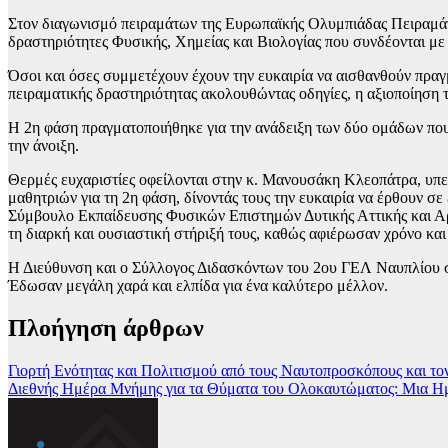
Στον διαγωνισμό πειραμάτων της Ευρωπαϊκής Ολυμπιάδας Πειραμάτω
δραστηριότητες Φυσικής, Χημείας και Βιολογίας που συνδέονται με 
Όσοι και όσες συμμετέχουν έχουν την ευκαιρία να αισθανθούν πραγμ
πειραματικής δραστηριότητας ακολουθώντας οδηγίες, η αξιοποίηση
Η 2η φάση πραγματοποιήθηκε για την ανάδειξη των δύο ομάδων 
την άνοιξη.
Θερμές ευχαριστίες οφείλονται στην κ. Μανουσάκη Κλεοπάτρα, υπε
μαθητριών για τη 2η φάση, δίνοντάς τους την ευκαιρία να έρθουν σ
Σύμβουλο Εκπαίδευσης Φυσικών Επιστημών Δυτικής Αττικής και Αργο
τη διαρκή και ουσιαστική στήριξή τους, καθώς αφιέρωσαν χρόνο κα
Η Διεύθυνση και ο Σύλλογος Διδασκόντων του 2ου ΓΕΛ Ναυπλίου συγχ
Έδωσαν μεγάλη χαρά και ελπίδα για ένα καλύτερο μέλλον.
Πλοήγηση άρθρων
Γιορτή Ενότητας και Πολιτισμού από τους Ναυτοπροσκόπους και το
Διεθνής Ημέρα Μνήμης για τα Θύματα του Ολοκαυτώματος: Μια Η