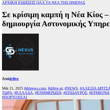
ΑΡΧΙΚΗ
ΕΙΔΗΣΕΙΣ
ΟΛΑ ΤΑ ΝΕΑ ΤΗΣ ΗΜΕΡΑΣ
Σε κρίσιμη καμπή η Νέα Κίος 
δημιουργία Αστυνομικής Υπηρε
Από
drlive
Μάι 21, 2025
#drinews.com
,
#drlive.gr
,
#NEWS
,
#ΑΛΕΞΙΑ ΔΡΙΤΣ
ΤΩΡΑ
,
#ΕΛΛΑΔΑ
,
#ΕΝΗΜΕΡΩΣΗ
,
#ΕΠΙΔΑΥΡΟΣ
,
#ΕΡΜΙΟΝΗ
#ΠΟΡΤΟΧΕΛΙ