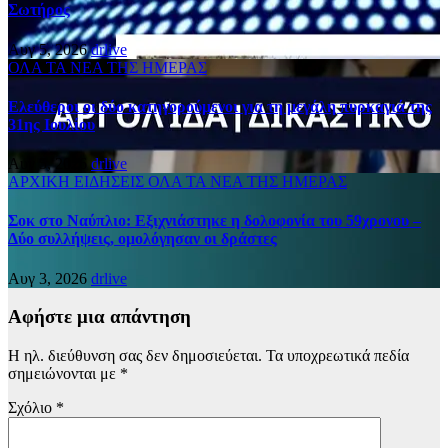
Σωτήρος
Αυγ 5, 2026
drlive
ΟΛΑ ΤΑ ΝΕΑ ΤΗΣ ΗΜΕΡΑΣ
Ελεύθεροι οι δύο κατηγορούμενοι για τη μεγάλη πυρκαγιά της
31ης Ιουλίου
Αυγ 5, 2026
drlive
ΑΡΧΙΚΗ
ΕΙΔΗΣΕΙΣ
ΟΛΑ ΤΑ ΝΕΑ ΤΗΣ ΗΜΕΡΑΣ
Σοκ στο Ναύπλιο: Εξιχνιάστηκε η δολοφονία του 59χρονου –
Δύο συλλήψεις, ομολόγησαν οι δράστες
Αυγ 3, 2026
drlive
Αφήστε μια απάντηση
Η ηλ. διεύθυνση σας δεν δημοσιεύεται.
Τα υποχρεωτικά πεδία
σημειώνονται με
*
Σχόλιο
*