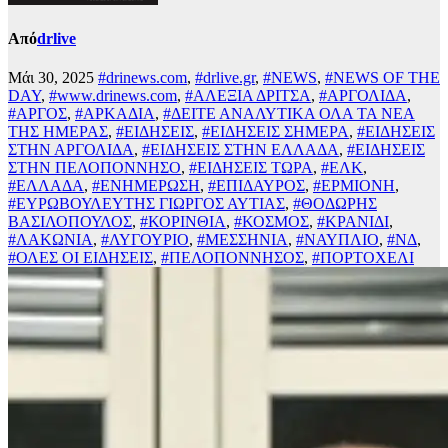
Από
drlive
Μάι 30, 2025
#drinews.com
,
#drlive.gr
,
#NEWS
,
#NEWS OF THE
DAY
,
#www.drinews.com
,
#ΑΛΕΞΙΑ ΔΡΙΤΣΑ
,
#ΑΡΓΟΛΙΔΑ
,
#ΑΡΓΟΣ
,
#ΑΡΚΑΔΙΑ
,
#ΔΕΙΤΕ ΑΝΑΛΥΤΙΚΑ ΟΛΑ ΤΑ ΝΕΑ
ΤΗΣ ΗΜΕΡΑΣ
,
#ΕΙΔΗΣΕΙΣ
,
#ΕΙΔΗΣΕΙΣ ΣΗΜΕΡΑ
,
#ΕΙΔΗΣΕΙΣ
ΣΤΗΝ ΑΡΓΟΛΙΔΑ
,
#ΕΙΔΗΣΕΙΣ ΣΤΗΝ ΕΛΛΑΔΑ
,
#ΕΙΔΗΣΕΙΣ
ΣΤΗΝ ΠΕΛΟΠΟΝΝΗΣΟ
,
#ΕΙΔΗΣΕΙΣ ΤΩΡΑ
,
#ΕΛΚ
,
#ΕΛΛΑΔΑ
,
#ΕΝΗΜΕΡΩΣΗ
,
#ΕΠΙΔΑΥΡΟΣ
,
#ΕΡΜΙΟΝΗ
,
#ΕΥΡΩΒΟΥΛΕΥΤΗΣ ΓΙΩΡΓΟΣ ΑΥΤΙΑΣ
,
#ΘΟΔΩΡΗΣ
ΒΑΣΙΛΟΠΟΥΛΟΣ
,
#ΚΟΡΙΝΘΙΑ
,
#ΚΟΣΜΟΣ
,
#ΚΡΑΝΙΔΙ
,
#ΛΑΚΩΝΙΑ
,
#ΛΥΓΟΥΡΙΟ
,
#ΜΕΣΣΗΝΙΑ
,
#ΝΑΥΠΛΙΟ
,
#ΝΔ
,
#ΟΛΕΣ ΟΙ ΕΙΔΗΣΕΙΣ
,
#ΠΕΛΟΠΟΝΝΗΣΟΣ
,
#ΠΟΡΤΟΧΕΛΙ