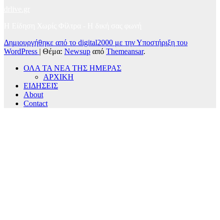
drlive.gr
Η Είδηση Χωρίς Φίλτρα - H δική σας φωνή
Δημιουργήθηκε από το digital2000 με την Υποστήριξη του
WordPress
|
Θέμα:
Newsup
από
Themeansar
.
ΟΛΑ ΤΑ ΝΕΑ ΤΗΣ ΗΜΕΡΑΣ
ΑΡΧΙΚΗ
ΕΙΔΗΣΕΙΣ
About
Contact