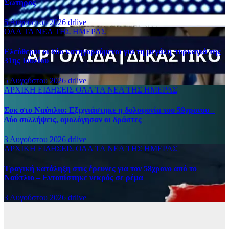
Σωτήρος
5 Αυγούστου 2026
drlive
ΟΛΑ ΤΑ ΝΕΑ ΤΗΣ ΗΜΕΡΑΣ
Ελεύθεροι οι δύο κατηγορούμενοι για τη μεγάλη πυρκαγιά της
31ης Ιουλίου
5 Αυγούστου 2026
drlive
ΑΡΧΙΚΗ
ΕΙΔΗΣΕΙΣ
ΟΛΑ ΤΑ ΝΕΑ ΤΗΣ ΗΜΕΡΑΣ
Σοκ στο Ναύπλιο: Εξιχνιάστηκε η δολοφονία του 59χρονου –
Δύο συλλήψεις, ομολόγησαν οι δράστες
3 Αυγούστου 2026
drlive
ΑΡΧΙΚΗ
ΕΙΔΗΣΕΙΣ
ΟΛΑ ΤΑ ΝΕΑ ΤΗΣ ΗΜΕΡΑΣ
Τραγική κατάληξη στις έρευνες για τον 58χρονο από το
Ναύπλιο – Εντοπίστηκε νεκρός σε ρέμα
3 Αυγούστου 2026
drlive