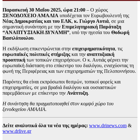
Παρασκευή 30 Μαΐου 2025, ώρα 21:00
– Ο χώρος
ΞΕΝΟΔΟΧΕΙΟ ΑΜΑΛΙΑ
υποδέχεται τον Ευρωβουλευτή της
Νέας Δημοκρατίας και του ΕΛΚ
,
κ. Γιώργο Αυτιά
, σε μια
σημαντική συνάντηση με την
Επιμελητηριακή Παράταξη
“ΑΝΑΠΤΥΞΙΑΚΗ ΔΥΝΑΜΗ”
, υπό την ηγεσία του
Θοδωρή
Βασιλόπουλου
.
Η εκδήλωση επικεντρώνεται στην
επιχειρηματικότητα
, τις
ευρωπαϊκές πολιτικές στήριξης
και την
αναπτυξιακή
προοπτική
των τοπικών επιχειρήσεων. Ο κ. Αυτιάς φέρνει την
ευρωπαϊκή διάσταση στο επίκεντρο του διαλόγου, ενισχύοντας τη
φωνή της Περιφέρειας και των επιχειρηματιών της Πελοποννήσου.
Παρόντες θα είναι εκπρόσωποι θεσμών, τοπικοί φορείς και
επιχειρηματίες, σε μια βραδιά διαλόγου και ουσιαστικών
παρεμβάσεων με επίκεντρο την
Ανάπτυξη
.
Η συνάντηση θα πραγματοποιηθεί στον κομψό χώρο του
ξενοδοχείου ΑΜΑΛΙΑ.
Δείτε αναλυτικά όλα τα νέα της ημέρας:
www.drinews.com
&
www.drlive.gr