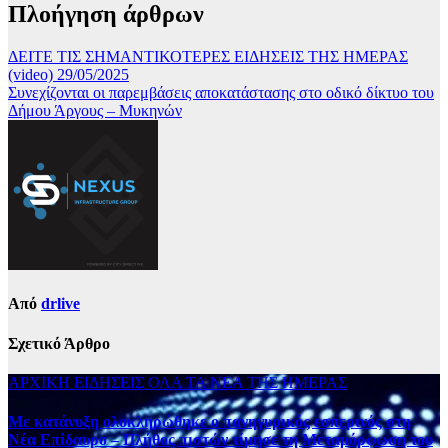
Πλοήγηση άρθρων
ΔΕΙΤΕ ΤΙΣ ΣΗΜΑΝΤΙΚΟΤΕΡΕΣ ΕΙΔΗΣΕΙΣ ΤΗΣ ΗΜΕΡΑΣ
(video) 29/05/2025
Συνεχίζονται οι παρεμβάσεις αποκατάστασης στο οδικό δίκτυο του
Δήμου Άργους – Μυκηνών
Από
drlive
Σχετικό Άρθρο
ΑΡΧΙΚΗ
ΕΙΔΗΣΕΙΣ
ΟΛΑ ΤΑ ΝΕΑ ΤΗΣ ΗΜΕΡΑΣ
Με κατάνυξη ολοκληρώθηκε ο πανηγυρικός εσπερινός στη
Νέα Επίδαυρο – Πλήθος πιστών τίμησε τη Μεταμόρφωση του