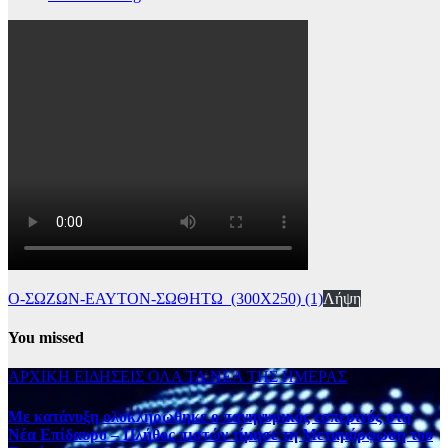
Ο-ΣΩΖΩΝ-ΕΑΥΤΟΝ-ΣΩΘΗΤΩ_(300Χ250) (1)
Λήψη
You missed
ΑΡΧΙΚΗ
ΕΙΔΗΣΕΙΣ
ΟΛΑ ΤΑ ΝΕΑ ΤΗΣ ΗΜΕΡΑΣ
Με κατάνυξη ολοκληρώθηκε ο πανηγυρικός εσπερινός στη
Νέα Επίδαυρο – Πλήθος πιστών τίμησε τη Μεταμόρφωση του