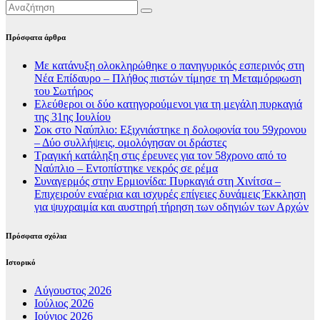
Πρόσφατα άρθρα
Με κατάνυξη ολοκληρώθηκε ο πανηγυρικός εσπερινός στη
Νέα Επίδαυρο – Πλήθος πιστών τίμησε τη Μεταμόρφωση
του Σωτήρος
Ελεύθεροι οι δύο κατηγορούμενοι για τη μεγάλη πυρκαγιά
της 31ης Ιουλίου
Σοκ στο Ναύπλιο: Εξιχνιάστηκε η δολοφονία του 59χρονου
– Δύο συλλήψεις, ομολόγησαν οι δράστες
Τραγική κατάληξη στις έρευνες για τον 58χρονο από το
Ναύπλιο – Εντοπίστηκε νεκρός σε ρέμα
Συναγερμός στην Ερμιονίδα: Πυρκαγιά στη Χινίτσα –
Επιχειρούν εναέρια και ισχυρές επίγειες δυνάμεις Έκκληση
για ψυχραιμία και αυστηρή τήρηση των οδηγιών των Αρχών
Πρόσφατα σχόλια
Ιστορικό
Αύγουστος 2026
Ιούλιος 2026
Ιούνιος 2026