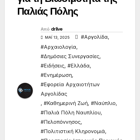
Παλιάς Πόλης
Από
drlive
#Αργολίδα
,
ΜΆΙ 13, 2025
#Αρχαιολογία
,
#Δημόσιες Συνεργασίες
,
#Ειδήσεις
,
#Ελλάδα
,
#Ενημέρωση
,
#Εφορεία Αρχαιοτήτων
Αργολίδας
,
#Καθημερινή Ζωή
,
#Ναύπλιο
,
#Παλιά Πόλη Ναυπλίου
,
#Πελοπόννησος
,
#Πολιτιστική Κληρονομιά
,