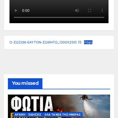
Ο-ΣΩΖΩΝ-ΕΑΥΤΟΝ-ΣΩΘΗΤΩ_(300Χ250) (1)
Λήψη
You missed
ΑΡΧΙΚΗ
ΕΙΔΗΣΕΙΣ
ΟΛΑ ΤΑ ΝΕΑ ΤΗΣ ΗΜΕΡΑΣ