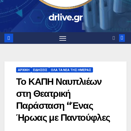
drlive.gr
ΑΡΧΙΚΗ
ΕΙΔΗΣΕΙΣ
ΟΛΑ ΤΑ ΝΕΑ ΤΗΣ ΗΜΕΡΑΣ
Το ΚΑΠΗ Ναυπλιέων
στη Θεατρική
Παράσταση “Ένας
Ήρωας με Παντούφλες