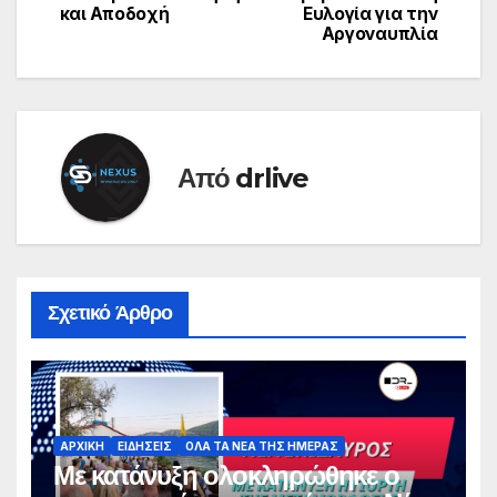
και Αποδοχή
Ευλογία για την
Αργοναυπλία
Από
drlive
Σχετικό Άρθρο
ΑΡΧΙΚΗ
ΕΙΔΗΣΕΙΣ
ΟΛΑ ΤΑ ΝΕΑ ΤΗΣ ΗΜΕΡΑΣ
Με κατάνυξη ολοκληρώθηκε ο