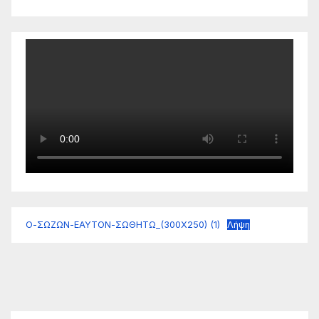
Ο-ΣΩΖΩΝ-ΕΑΥΤΟΝ-ΣΩΘΗΤΩ_(300Χ250) (1)
Λήψη