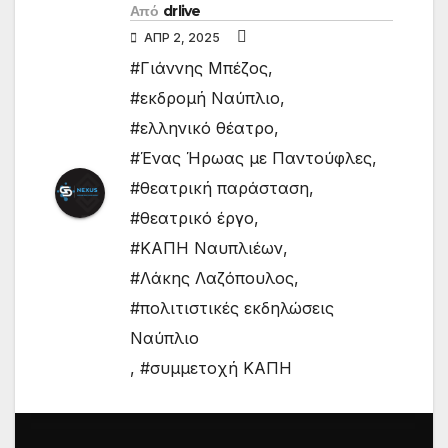
Από
drlive
ΑΠΡ 2, 2025
#Γιάννης Μπέζος
,
#εκδρομή Ναύπλιο
,
#ελληνικό θέατρο
,
#Ένας Ήρωας με Παντούφλες
,
#θεατρική παράσταση
,
#θεατρικό έργο
,
#ΚΑΠΗ Ναυπλιέων
,
#Λάκης Λαζόπουλος
,
#πολιτιστικές εκδηλώσεις
Ναύπλιο
,
#συμμετοχή ΚΑΠΗ