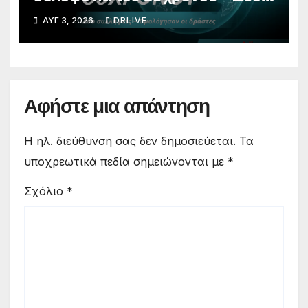
συλλήψεις, ομολόγησαν οι
ΑΥΓ 3, 2026
DRLIVE
δράστες
Αφήστε μια απάντηση
Η ηλ. διεύθυνση σας δεν δημοσιεύεται.
Τα
υποχρεωτικά πεδία σημειώνονται με
*
Σχόλιο
*