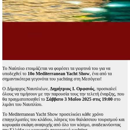
Το Ναύπλιο ετοιμάζεται να φορέσει τα γιορτινά του για να
υποδεχθεί το
10ο Mediterranean Yacht Show
, ένα από τα
σημαντικότερα γεγονότα του yachting στη Μεσόγειο!
Ο Δήμαρχος Ναυπλιέων,
Δημήτριος Ι. Ορφανός
, προσκαλεί
όλους να τιμήσουν με την παρουσία τους την τελετή έναρξης, που
θα πραγματοποιηθεί το
Σάββατο 3 Μαΐου 2025 στις 19:00
στο
λιμάνι του Ναυπλίου.
Το Mediterranean Yacht Show προσελκύει κάθε χρόνο
επαγγελματίες του κλάδου, λάτρεις του θαλάσσιου τουρισμού και
κορυφαία σκάφη αναψυχής από όλο τον κόσμο, αναδεικνύοντας
την Ελλάδα ως κορυφαίο προορισμό yachting.