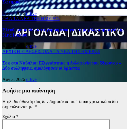
Σωτήρος
Αυγ 5, 2026
drlive
ΟΛΑ ΤΑ ΝΕΑ ΤΗΣ ΗΜΕΡΑΣ
Ελεύθεροι οι δύο κατηγορούμενοι για τη μεγάλη πυρκαγιά της
31ης Ιουλίου
Αυγ 5, 2026
drlive
ΑΡΧΙΚΗ
ΕΙΔΗΣΕΙΣ
ΟΛΑ ΤΑ ΝΕΑ ΤΗΣ ΗΜΕΡΑΣ
Σοκ στο Ναύπλιο: Εξιχνιάστηκε η δολοφονία του 59χρονου –
Δύο συλλήψεις, ομολόγησαν οι δράστες
Αυγ 3, 2026
drlive
Αφήστε μια απάντηση
Η ηλ. διεύθυνση σας δεν δημοσιεύεται.
Τα υποχρεωτικά πεδία
σημειώνονται με
*
Σχόλιο
*