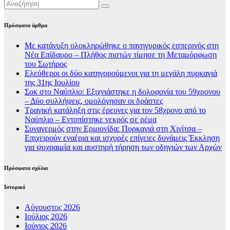
Πρόσφατα άρθρα
Με κατάνυξη ολοκληρώθηκε ο πανηγυρικός εσπερινός στη
Νέα Επίδαυρο – Πλήθος πιστών τίμησε τη Μεταμόρφωση
του Σωτήρος
Ελεύθεροι οι δύο κατηγορούμενοι για τη μεγάλη πυρκαγιά
της 31ης Ιουλίου
Σοκ στο Ναύπλιο: Εξιχνιάστηκε η δολοφονία του 59χρονου
– Δύο συλλήψεις, ομολόγησαν οι δράστες
Τραγική κατάληξη στις έρευνες για τον 58χρονο από το
Ναύπλιο – Εντοπίστηκε νεκρός σε ρέμα
Συναγερμός στην Ερμιονίδα: Πυρκαγιά στη Χινίτσα –
Επιχειρούν εναέρια και ισχυρές επίγειες δυνάμεις Έκκληση
για ψυχραιμία και αυστηρή τήρηση των οδηγιών των Αρχών
Πρόσφατα σχόλια
Ιστορικό
Αύγουστος 2026
Ιούλιος 2026
Ιούνιος 2026