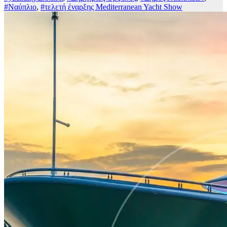
#Ναύπλιο
,
#τελετή έναρξης Mediterranean Yacht Show