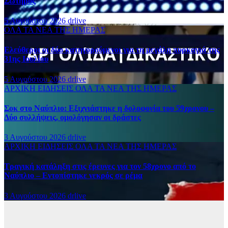
Σωτήρος
5 Αυγούστου 2026
drlive
ΟΛΑ ΤΑ ΝΕΑ ΤΗΣ ΗΜΕΡΑΣ
Ελεύθεροι οι δύο κατηγορούμενοι για τη μεγάλη πυρκαγιά της
31ης Ιουλίου
5 Αυγούστου 2026
drlive
ΑΡΧΙΚΗ
ΕΙΔΗΣΕΙΣ
ΟΛΑ ΤΑ ΝΕΑ ΤΗΣ ΗΜΕΡΑΣ
Σοκ στο Ναύπλιο: Εξιχνιάστηκε η δολοφονία του 59χρονου –
Δύο συλλήψεις, ομολόγησαν οι δράστες
3 Αυγούστου 2026
drlive
ΑΡΧΙΚΗ
ΕΙΔΗΣΕΙΣ
ΟΛΑ ΤΑ ΝΕΑ ΤΗΣ ΗΜΕΡΑΣ
Τραγική κατάληξη στις έρευνες για τον 58χρονο από το
Ναύπλιο – Εντοπίστηκε νεκρός σε ρέμα
3 Αυγούστου 2026
drlive