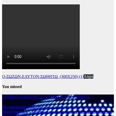
Ο-ΣΩΖΩΝ-ΕΑΥΤΟΝ-ΣΩΘΗΤΩ_(300Χ250) (1)
Λήψη
You missed
ΑΡΧΙΚΗ
ΕΙΔΗΣΕΙΣ
ΟΛΑ ΤΑ ΝΕΑ ΤΗΣ ΗΜΕΡΑΣ
Με κατάνυξη ολοκληρώθηκε ο πανηγυρικός εσπερινός στη
Νέα Επίδαυρο – Πλήθος πιστών τίμησε τη Μεταμόρφωση του