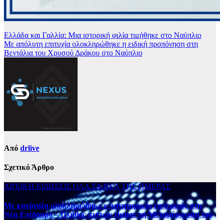
Ελλάδα και Γαλλία: Μια ιστορική φιλία τιμήθηκε στο Ναύπλιο
Με απόλυτη επιτυχία ολοκληρώθηκε η ειδική προπόνηση στη
Βεντάλια του Χρυσού Δράκου στο Ναύπλιο
Από
drlive
Σχετικό Άρθρο
ΑΡΧΙΚΗ
ΕΙΔΗΣΕΙΣ
ΟΛΑ ΤΑ ΝΕΑ ΤΗΣ ΗΜΕΡΑΣ
Με κατάνυξη ολοκληρώθηκε ο πανηγυρικός εσπερινός στη
Νέα Επίδαυρο – Πλήθος πιστών τίμησε τη Μεταμόρφωση του