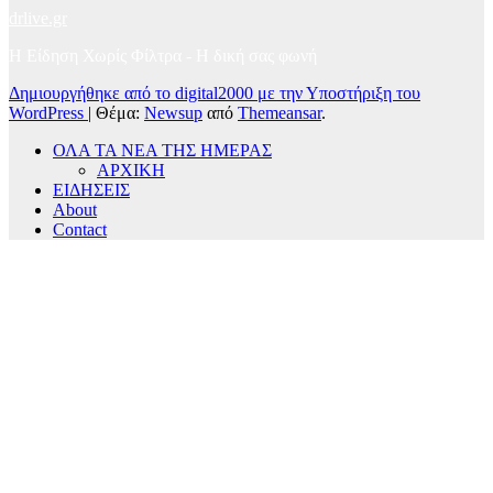
drlive.gr
Η Είδηση Χωρίς Φίλτρα - H δική σας φωνή
Δημιουργήθηκε από το digital2000 με την Υποστήριξη του
WordPress
|
Θέμα:
Newsup
από
Themeansar
.
ΟΛΑ ΤΑ ΝΕΑ ΤΗΣ ΗΜΕΡΑΣ
ΑΡΧΙΚΗ
ΕΙΔΗΣΕΙΣ
About
Contact