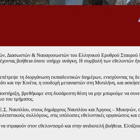
ειτών, Διασωστών & Ναυαγοσωστών του Ελληνικού Ερυθρού Σταυρού 
παρέχοντας βοήθεια όποτε υπήρχε ανάγκη. Η συμβολή των εθελοντών 
πέτρεψε τη διοργάνωση εκπαιδευτικών διημέρων, ενισχύοντας τις δε
ι και την Κινέτα, η υποδοχή μεταναστών στη Μυτιλήνη, και ασκήσεις
υποστήριξη, βρεθήκαμε στη δυσάρεστη θέση να μην μπορούμε να συνε
μο του τμήματος.
Σ. Ναυπλίου, στους δημάρχους Ναυπλίου και Άργους – Μυκηνών, στι
τιστικούς συλλόγους, στις υπόλοιπες εθελοντικές οργανώσεις και στ
α στραφούν στον εθελοντισμό και στην ανιδιοτελή βοήθεια. Ελπίζου