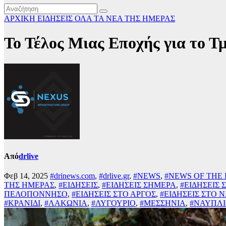
ΑΡΧΙΚΗ
ΕΙΔΗΣΕΙΣ
ΟΛΑ ΤΑ ΝΕΑ ΤΗΣ ΗΜΕΡΑΣ
Το Τέλος Μιας Εποχής για το 
Από
drlive
Φεβ 14, 2025
#drinews.com
,
#drlive.gr
,
#NEWS
,
#NEWS OF THE
ΤΗΣ ΗΜΕΡΑΣ
,
#ΕΙΔΗΣΕΙΣ
,
#ΕΙΔΗΣΕΙΣ ΣΗΜΕΡΑ
,
#ΕΙΔΗΣΕΙΣ 
ΠΕΛΟΠΟΝΝΗΣΟ
,
#ΕΙΔΗΣΕΙΣ ΣΤΟ ΑΡΓΟΣ
,
#ΕΙΔΗΣΕΙΣ ΣΤΟ 
#ΚΡΑΝΙΔΙ
,
#ΛΑΚΩΝΙΑ
,
#ΛΥΓΟΥΡΙΟ
,
#ΜΕΣΣΗΝΙΑ
,
#ΝΑΥΠΛ