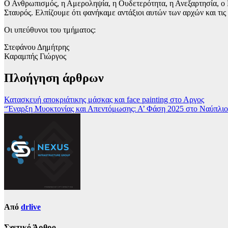
Ο Ανθρωπισμός, η Αμεροληψία, η Ουδετερότητα, η Ανεξαρτησία, ο Ε
Σταυρός. Ελπίζουμε ότι φανήκαμε αντάξιοι αυτών των αρχών και τις
Οι υπεύθυνοι του τμήματος:
Στεφάνου Δημήτρης
Καραμπής Γιώργος
Πλοήγηση άρθρων
Κατασκευή αποκριάτικης μάσκας και face painting στο Αργος
“Έναρξη Μυοκτονίας και Απεντόμωσης: Α’ Φάση 2025 στο Ναύπλιο
Από
drlive
Σχετικό Άρθρο