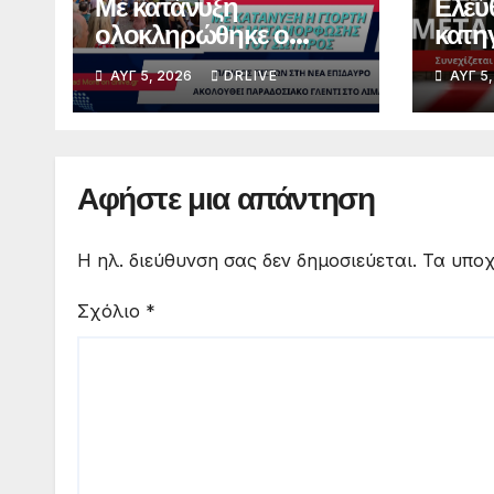
Με κατάνυξη
Ελεύ
ολοκληρώθηκε ο
κατη
πανηγυρικός
μεγά
ΑΥΓ 5, 2026
DRLIVE
ΑΥΓ 5
εσπερινός στη Νέα
31ης 
Επίδαυρο – Πλήθος
πιστών τίμησε τη
Μεταμόρφωση του
Αφήστε μια απάντηση
Σωτήρος
Η ηλ. διεύθυνση σας δεν δημοσιεύεται.
Τα υποχ
Σχόλιο
*