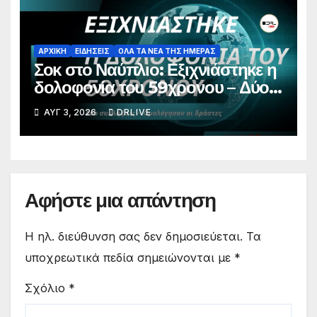
ΑΡΧΙΚΗ
ΕΙΔΗΣΕΙΣ
ΟΛΑ ΤΑ ΝΕΑ ΤΗΣ ΗΜΕΡΑΣ
Σοκ στο Ναύπλιο: Εξιχνιάστηκε η
δολοφονία του 59χρονου – Δύο
συλλήψεις, ομολόγησαν οι
ΑΥΓ 3, 2026
DRLIVE
δράστες
Αφήστε μια απάντηση
Η ηλ. διεύθυνση σας δεν δημοσιεύεται.
Τα
υποχρεωτικά πεδία σημειώνονται με
*
Σχόλιο
*