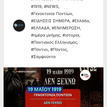
#1919
,
#NEWS
,
#Γενοκτονία Ποντίων
,
#ΕΙΔΗΣΕΙΣ ΣΗΜΕΡΑ
,
#Ελλάδα
,
#ΕΛΛΑΔΑ
,
#ΕΝΗΜΕΡΩΣΗ
,
#ημέρα μνήμης
,
#ιστορία
,
#Ποντιακός Ελληνισμός
,
#Πόντιοι
,
#Πόντος
,
#Σαμψούντα