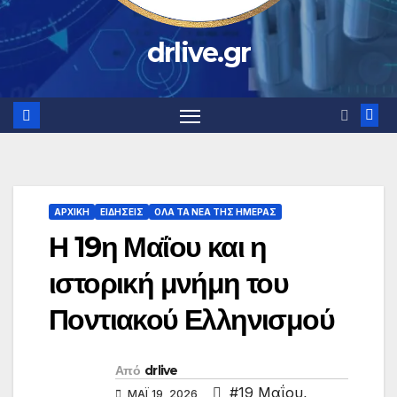
drlive.gr
ΑΡΧΙΚΗ
ΕΙΔΗΣΕΙΣ
ΟΛΑ ΤΑ ΝΕΑ ΤΗΣ ΗΜΕΡΑΣ
Η 19η Μαΐου και η
ιστορική μνήμη του
Ποντιακού Ελληνισμού
Από
drlive
#19 Μαΐου
,
ΜΆΙ 19, 2026