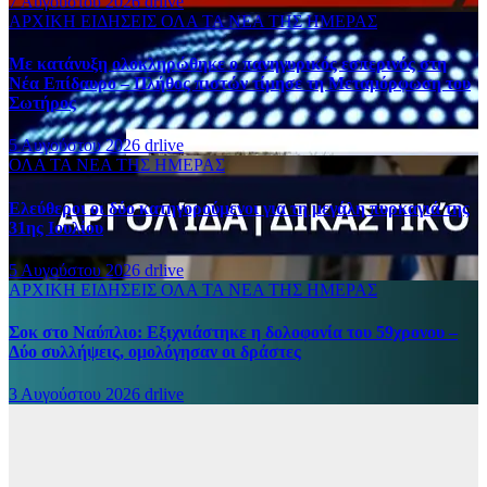
7 Αυγούστου 2026
drlive
ΑΡΧΙΚΗ
ΕΙΔΗΣΕΙΣ
ΟΛΑ ΤΑ ΝΕΑ ΤΗΣ ΗΜΕΡΑΣ
Με κατάνυξη ολοκληρώθηκε ο πανηγυρικός εσπερινός στη
Νέα Επίδαυρο – Πλήθος πιστών τίμησε τη Μεταμόρφωση του
Σωτήρος
5 Αυγούστου 2026
drlive
ΟΛΑ ΤΑ ΝΕΑ ΤΗΣ ΗΜΕΡΑΣ
Ελεύθεροι οι δύο κατηγορούμενοι για τη μεγάλη πυρκαγιά της
31ης Ιουλίου
5 Αυγούστου 2026
drlive
ΑΡΧΙΚΗ
ΕΙΔΗΣΕΙΣ
ΟΛΑ ΤΑ ΝΕΑ ΤΗΣ ΗΜΕΡΑΣ
Σοκ στο Ναύπλιο: Εξιχνιάστηκε η δολοφονία του 59χρονου –
Δύο συλλήψεις, ομολόγησαν οι δράστες
3 Αυγούστου 2026
drlive