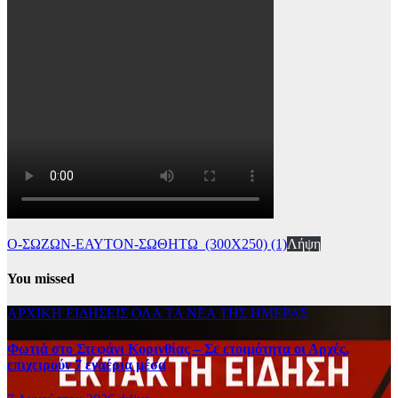
Ο-ΣΩΖΩΝ-ΕΑΥΤΟΝ-ΣΩΘΗΤΩ_(300Χ250) (1)
Λήψη
You missed
ΑΡΧΙΚΗ
ΕΙΔΗΣΕΙΣ
ΟΛΑ ΤΑ ΝΕΑ ΤΗΣ ΗΜΕΡΑΣ
Φωτιά στο Στεφάνι Κορινθίας – Σε ετοιμότητα οι Αρχές,
επιχειρούν 7 εναέρια μέσα