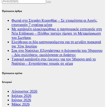
Πρόσφατα άρθρα
Φωτιά στο Στεφάνι Κορινθίας – Σε ετοιμότητα οι Αρχές,
επιχειρούν 7 εναέρια μέσα
Με κατάνυξη ολοκληρώθηκε ο πανηγυρικός εσπερινός στη
Νέα Επίδαυρο – Πλήθος πιστών τίμησε τη Μεταμόρφωση
του Σωτήρος
Ελεύθεροι οι δύο κατηγορούμενοι για τη μεγάλη πυρκαγιά
της 31ης Ιουλίου
Σοκ στο Ναύπλιο: Εξιχνιάστηκε η δολοφονία του 59χρονου
– Δύο συλλήψεις, ομολόγησαν οι δράστες
Τραγική κατάληξη στις έρευνες για τον 58χρονο από το
Ναύπλιο – Εντοπίστηκε νεκρός σε ρέμα
Πρόσφατα σχόλια
Ιστορικό
Αύγουστος 2026
Ιούλιος 2026
Ιούνιος 2026
Μάιος 2026