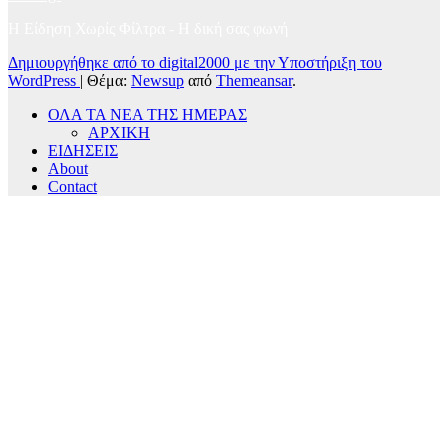
Η Είδηση Χωρίς Φίλτρα - H δική σας φωνή
Δημιουργήθηκε από το digital2000 με την Υποστήριξη του
WordPress
|
Θέμα:
Newsup
από
Themeansar
.
ΟΛΑ ΤΑ ΝΕΑ ΤΗΣ ΗΜΕΡΑΣ
ΑΡΧΙΚΗ
ΕΙΔΗΣΕΙΣ
About
Contact