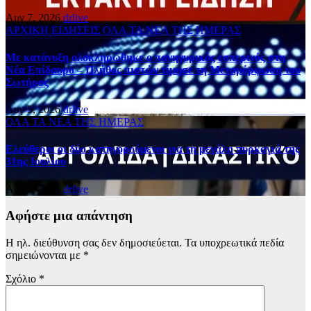
Αυγ 7, 2026
drlive
ΑΡΧΙΚΗ
ΕΙΔΗΣΕΙΣ
ΟΛΑ ΤΑ ΝΕΑ ΤΗΣ ΗΜΕΡΑΣ
Με κατάνυξη ολοκληρώθηκε ο πανηγυρικός εσπερινός στη
Νέα Επίδαυρο – Πλήθος πιστών τίμησε τη Μεταμόρφωση του
Σωτήρος
Αυγ 5, 2026
drlive
ΟΛΑ ΤΑ ΝΕΑ ΤΗΣ ΗΜΕΡΑΣ
Ελεύθεροι οι δύο κατηγορούμενοι για τη μεγάλη πυρκαγιά της
31ης Ιουλίου
Αυγ 5, 2026
drlive
Αφήστε μια απάντηση
Η ηλ. διεύθυνση σας δεν δημοσιεύεται.
Τα υποχρεωτικά πεδία
σημειώνονται με
*
Σχόλιο
*