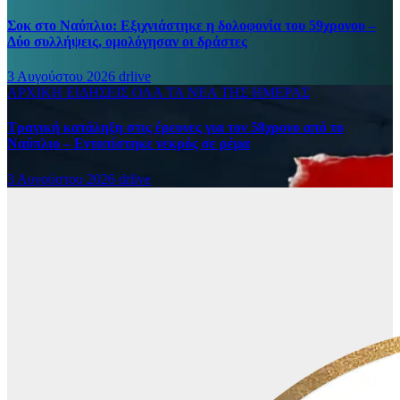
Σοκ στο Ναύπλιο: Εξιχνιάστηκε η δολοφονία του 59χρονου –
Δύο συλλήψεις, ομολόγησαν οι δράστες
3 Αυγούστου 2026
drlive
ΑΡΧΙΚΗ
ΕΙΔΗΣΕΙΣ
ΟΛΑ ΤΑ ΝΕΑ ΤΗΣ ΗΜΕΡΑΣ
Τραγική κατάληξη στις έρευνες για τον 58χρονο από το
Ναύπλιο – Εντοπίστηκε νεκρός σε ρέμα
3 Αυγούστου 2026
drlive