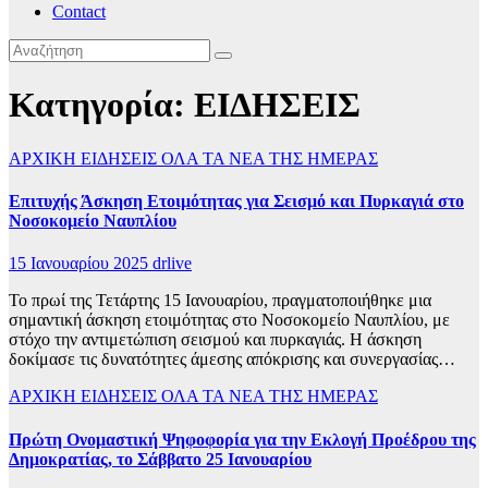
Contact
Κατηγορία:
ΕΙΔΗΣΕΙΣ
ΑΡΧΙΚΗ
ΕΙΔΗΣΕΙΣ
ΟΛΑ ΤΑ ΝΕΑ ΤΗΣ ΗΜΕΡΑΣ
Επιτυχής Άσκηση Ετοιμότητας για Σεισμό και Πυρκαγιά στο
Νοσοκομείο Ναυπλίου
15 Ιανουαρίου 2025
drlive
Το πρωί της Τετάρτης 15 Ιανουαρίου, πραγματοποιήθηκε μια
σημαντική άσκηση ετοιμότητας στο Νοσοκομείο Ναυπλίου, με
στόχο την αντιμετώπιση σεισμού και πυρκαγιάς. Η άσκηση
δοκίμασε τις δυνατότητες άμεσης απόκρισης και συνεργασίας…
ΑΡΧΙΚΗ
ΕΙΔΗΣΕΙΣ
ΟΛΑ ΤΑ ΝΕΑ ΤΗΣ ΗΜΕΡΑΣ
Πρώτη Ονομαστική Ψηφοφορία για την Εκλογή Προέδρου της
Δημοκρατίας, το Σάββατο 25 Ιανουαρίου