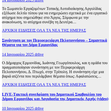
14 Ιανουαρίου 2025
drlive
Το Σωματείο Εργαζομένων Τοπικής Αυτοδιοίκησης Αργολίδας
εξέδωσε δελτίο τύπου για να ενημερώσει σχετικά με ένα εργατικό
ατύχημα που σημειώθηκε στο Άργος. Σύμφωνα με την
ανακοίνωση, το ατύχημα συνέβη τη Δευτέρα…
ΑΡΧΙΚΗ
ΕΙΔΗΣΕΙΣ
ΟΛΑ ΤΑ ΝΕΑ ΤΗΣ ΗΜΕΡΑΣ
Συνάντηση με τον Περιφερειάρχη Πελοποννήσου – Σημαντικά
Θέματα για τον Δήμο Ερμιονίδας
14 Ιανουαρίου 2025
drlive
Ο Δήμαρχος Ερμιονίδας, Ιωάννης Γεωργόπουλος, και η ομάδα του
πραγματοποίησαν συνάντηση με τον Περιφερειάρχη
Πελοποννήσου, Δ. Πτωχό, στην Τρίπολη. Η συνάντηση είχε μια
βαριά ατζέντα που περιλάμβανε θέματα όπως: Αφαλατώσεις…
ΑΡΧΙΚΗ
ΕΙΔΗΣΕΙΣ
ΟΛΑ ΤΑ ΝΕΑ ΤΗΣ ΗΜΕΡΑΣ
LIVE-Tακτική συνεδρίαση του Δημοτικού Συμβουλίου του
Δήμου Ερμιονίδας και Λογοδοσία της Δημοτικής Αρχής (video)
10 Ιανουαρίου 2025
drlive