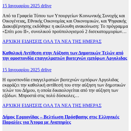
15 Ιανουαρίου 2025
drlive
Από τα Γραφεία Τύπου των Υπουργείων Κοινωνικής Συνοχής και
Οικογένειας, Εθνικής Οικονομίας και Οικονομικών, και Ψηφιακής
Διακυβέρνησης εκδόθηκε η ακόλουθη ανακοίνωση: Το πρόγραμμα
«Σπίτι μου ΙΙ», συνολικού προϋπολογισμού 2 δισεκατομμυρίων…
ΑΡΧΙΚΗ
ΕΙΔΗΣΕΙΣ
ΟΛΑ ΤΑ ΝΕΑ ΤΗΣ ΗΜΕΡΑΣ
Καθολική Αντίθεση στην Αύξηση των Δημοτικών Τελών από
την ομοσπονδία επαγγελματιών βιοτεχνών εμπόρων Αργολιδας
15 Ιανουαρίου 2025
drlive
Η ομοσπονδία επαγγελματιών βιοτεχνών εμπόρων Αργολιδας
εκφράζει την καθολική αντίθεσή του στην αύξηση των δημοτικών
τελών του Δήμου, η οποία δικαιολογείται από την αύξηση των
εξόδων. Μπροστά στις πολύ δύσκολες…
ΑΡΧΙΚΗ
ΕΙΔΗΣΕΙΣ
ΟΛΑ ΤΑ ΝΕΑ ΤΗΣ ΗΜΕΡΑΣ
Δήμος Ερμιονίδας – Βελτίωση Πρόσβασης στις Ελληνικές
Παραλίες για Άτομα με Αναπηρίες