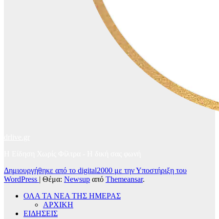
drlive.gr
Η Είδηση Χωρίς Φίλτρα - H δική σας φωνή
Δημιουργήθηκε από το digital2000 με την Υποστήριξη του
WordPress
|
Θέμα:
Newsup
από
Themeansar
.
ΟΛΑ ΤΑ ΝΕΑ ΤΗΣ ΗΜΕΡΑΣ
ΑΡΧΙΚΗ
ΕΙΔΗΣΕΙΣ