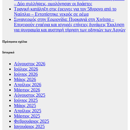
– Δύο συλλήψεις, ομολόγησαν οι δράστες
Τραγική κατάληξη στις έρευνες για τον 58χρονο από το
Ναύπλιο – Εντοπίστηκε νεκρός σε ρέμα
Συναγερμός στην Ερμιονίδα: Πυρκαγιά στη Χινίτσα –
Επιχειρούν εναέρια και ισχυρές επίγειες δυνάμεις Έκκληση
για ψυχραιμία και αυστηρή τήρηση των οδηγιών των Αρχών
Πρόσφατα σχόλια
Ιστορικό
Αύγουστος 2026
Ιούλιος 2026
Ιούνιος 2026
Μάιος 2026
Απρίλιος 2026
Μάρτιος 2026
Αύγουστος 2025
Ιούνιος 2025
Μάιος 2025
Απρίλιος 2025
Μάρτιος 2025
Φεβρουάριος 2025
Ιανουάριος 2025