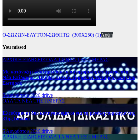
Ο-ΣΩΖΩΝ-ΕΑΥΤΟΝ-ΣΩΘΗΤΩ_(300Χ250) (1)
Λήψη
You missed
ΑΡΧΙΚΗ
ΕΙΔΗΣΕΙΣ
ΟΛΑ ΤΑ ΝΕΑ ΤΗΣ ΗΜΕΡΑΣ
Με κατάνυξη ολοκληρώθηκε ο πανηγυρικός εσπερινός στη
Νέα Επίδαυρο – Πλήθος πιστών τίμησε τη Μεταμόρφωση του
Σωτήρος
5 Αυγούστου 2026
drlive
ΟΛΑ ΤΑ ΝΕΑ ΤΗΣ ΗΜΕΡΑΣ
Ελεύθεροι οι δύο κατηγορούμενοι για τη μεγάλη πυρκαγιά της
31ης Ιουλίου
5 Αυγούστου 2026
drlive
ΑΡΧΙΚΗ
ΕΙΔΗΣΕΙΣ
ΟΛΑ ΤΑ ΝΕΑ ΤΗΣ ΗΜΕΡΑΣ