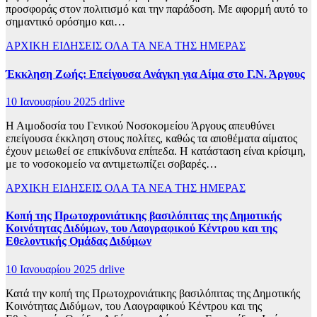
προσφοράς στον πολιτισμό και την παράδοση. Με αφορμή αυτό το
σημαντικό ορόσημο και…
ΑΡΧΙΚΗ
ΕΙΔΗΣΕΙΣ
ΟΛΑ ΤΑ ΝΕΑ ΤΗΣ ΗΜΕΡΑΣ
Έκκληση Ζωής: Επείγουσα Ανάγκη για Αίμα στο Γ.Ν. Άργους
10 Ιανουαρίου 2025
drlive
Η Αιμοδοσία του Γενικού Νοσοκομείου Άργους απευθύνει
επείγουσα έκκληση στους πολίτες, καθώς τα αποθέματα αίματος
έχουν μειωθεί σε επικίνδυνα επίπεδα. Η κατάσταση είναι κρίσιμη,
με το νοσοκομείο να αντιμετωπίζει σοβαρές…
ΑΡΧΙΚΗ
ΕΙΔΗΣΕΙΣ
ΟΛΑ ΤΑ ΝΕΑ ΤΗΣ ΗΜΕΡΑΣ
Κοπή της Πρωτοχρονιάτικης βασιλόπιτας της Δημοτικής
Κοινότητας Διδύμων, του Λαογραφικού Κέντρου και της
Εθελοντικής Ομάδας Διδύμων
10 Ιανουαρίου 2025
drlive
Κατά την κοπή της Πρωτοχρονιάτικης βασιλόπιτας της Δημοτικής
Κοινότητας Διδύμων, του Λαογραφικού Κέντρου και της