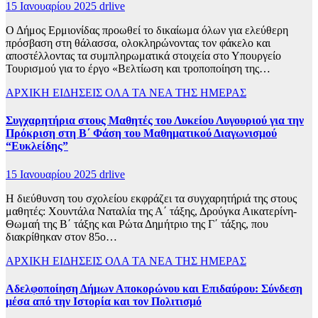
15 Ιανουαρίου 2025
drlive
Ο Δήμος Ερμιονίδας προωθεί το δικαίωμα όλων για ελεύθερη
πρόσβαση στη θάλασσα, ολοκληρώνοντας τον φάκελο και
αποστέλλοντας τα συμπληρωματικά στοιχεία στο Υπουργείο
Τουρισμού για το έργο «Βελτίωση και τροποποίηση της…
ΑΡΧΙΚΗ
ΕΙΔΗΣΕΙΣ
ΟΛΑ ΤΑ ΝΕΑ ΤΗΣ ΗΜΕΡΑΣ
Συγχαρητήρια στους Μαθητές του Λυκείου Λυγουριού για την
Πρόκριση στη Β΄ Φάση του Μαθηματικού Διαγωνισμού
“Ευκλείδης”
15 Ιανουαρίου 2025
drlive
Η διεύθυνση του σχολείου εκφράζει τα συγχαρητήριά της στους
μαθητές: Χουντάλα Ναταλία της Α΄ τάξης, Δρούγκα Αικατερίνη-
Θωμαή της Β΄ τάξης και Ρώτα Δημήτριο της Γ΄ τάξης, που
διακρίθηκαν στον 85ο…
ΑΡΧΙΚΗ
ΕΙΔΗΣΕΙΣ
ΟΛΑ ΤΑ ΝΕΑ ΤΗΣ ΗΜΕΡΑΣ
Αδελφοποίηση Δήμων Αποκορώνου και Επιδαύρου: Σύνδεση
μέσα από την Ιστορία και τον Πολιτισμό