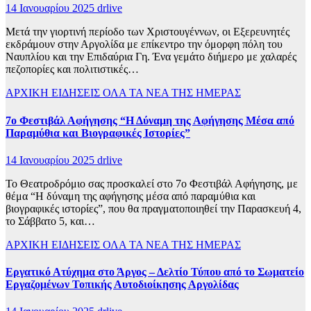
14 Ιανουαρίου 2025
drlive
Μετά την γιορτινή περίοδο των Χριστουγέννων, οι Εξερευνητές
εκδράμουν στην Αργολίδα με επίκεντρο την όμορφη πόλη του
Ναυπλίου και την Επιδαύρια Γη. Ένα γεμάτο διήμερο με χαλαρές
πεζοπορίες και πολιτιστικές…
ΑΡΧΙΚΗ
ΕΙΔΗΣΕΙΣ
ΟΛΑ ΤΑ ΝΕΑ ΤΗΣ ΗΜΕΡΑΣ
7ο Φεστιβάλ Αφήγησης “Η Δύναμη της Αφήγησης Μέσα από
Παραμύθια και Βιογραφικές Ιστορίες”
14 Ιανουαρίου 2025
drlive
Το Θεατροδρόμιο σας προσκαλεί στο 7ο Φεστιβάλ Αφήγησης, με
θέμα “Η δύναμη της αφήγησης μέσα από παραμύθια και
βιογραφικές ιστορίες”, που θα πραγματοποιηθεί την Παρασκευή 4,
το Σάββατο 5, και…
ΑΡΧΙΚΗ
ΕΙΔΗΣΕΙΣ
ΟΛΑ ΤΑ ΝΕΑ ΤΗΣ ΗΜΕΡΑΣ
Εργατικό Ατύχημα στο Άργος – Δελτίο Τύπου από το Σωματείο
Εργαζομένων Τοπικής Αυτοδιοίκησης Αργολίδας