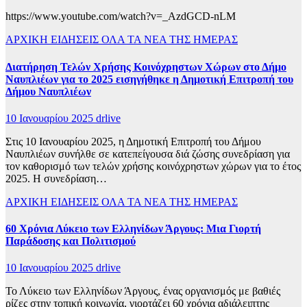
https://www.youtube.com/watch?v=_AzdGCD-nLM
ΑΡΧΙΚΗ
ΕΙΔΗΣΕΙΣ
ΟΛΑ ΤΑ ΝΕΑ ΤΗΣ ΗΜΕΡΑΣ
Διατήρηση Τελών Χρήσης Κοινόχρηστων Χώρων στο Δήμο
Ναυπλιέων για το 2025 εισηγήθηκε η Δημοτική Επιτροπή του
Δήμου Ναυπλιέων
10 Ιανουαρίου 2025
drlive
Στις 10 Ιανουαρίου 2025, η Δημοτική Επιτροπή του Δήμου
Ναυπλιέων συνήλθε σε κατεπείγουσα διά ζώσης συνεδρίαση για
τον καθορισμό των τελών χρήσης κοινόχρηστων χώρων για το έτος
2025. Η συνεδρίαση…
ΑΡΧΙΚΗ
ΕΙΔΗΣΕΙΣ
ΟΛΑ ΤΑ ΝΕΑ ΤΗΣ ΗΜΕΡΑΣ
60 Χρόνια Λύκειο των Ελληνίδων Άργους: Μια Γιορτή
Παράδοσης και Πολιτισμού
10 Ιανουαρίου 2025
drlive
Το Λύκειο των Ελληνίδων Άργους, ένας οργανισμός με βαθιές
ρίζες στην τοπική κοινωνία, γιορτάζει 60 χρόνια αδιάλειπτης