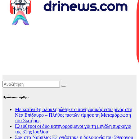
Πρόσφατα άρθρα
Με κατάνυξη ολοκληρώθηκε ο πανηγυρικός εσπερινός στη
Νέα Επίδαυρο – Πλήθος πιστών τίμησε τη Μεταμόρφωση
του Σωτήρος
Ελεύθεροι οι δύο κατηγορούμενοι για τη μεγάλη πυρκαγιά
της 31ης Ιουλίου
Σοκ στο Ναύπλιο: Εξιχνιάστηκε η δολοφονία του 59χρονου