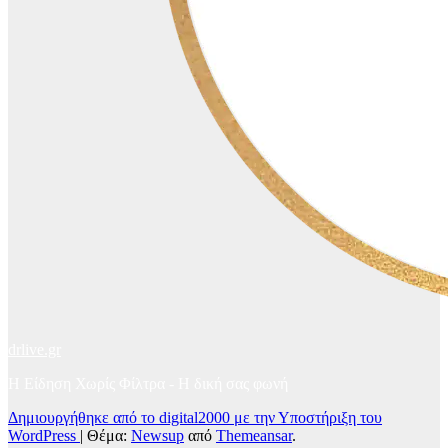
drlive.gr
Η Είδηση Χωρίς Φίλτρα - H δική σας φωνή
Δημιουργήθηκε από το digital2000 με την Υποστήριξη του
WordPress
|
Θέμα:
Newsup
από
Themeansar
.