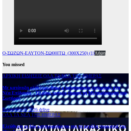
Ο-ΣΩΖΩΝ-ΕΑΥΤΟΝ-ΣΩΘΗΤΩ_(300Χ250) (1)
Λήψη
You missed
ΑΡΧΙΚΗ
ΕΙΔΗΣΕΙΣ
ΟΛΑ ΤΑ ΝΕΑ ΤΗΣ ΗΜΕΡΑΣ
Με κατάνυξη ολοκληρώθηκε ο πανηγυρικός εσπερινός στη
Νέα Επίδαυρο – Πλήθος πιστών τίμησε τη Μεταμόρφωση του
Σωτήρος
5 Αυγούστου 2026
drlive
ΟΛΑ ΤΑ ΝΕΑ ΤΗΣ ΗΜΕΡΑΣ
Ελεύθεροι οι δύο κατηγορούμενοι για τη μεγάλη πυρκαγιά της