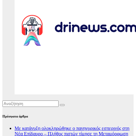
Πρόσφατα άρθρα
Με κατάνυξη ολοκληρώθηκε ο πανηγυρικός εσπερινός στη
Νέα Επίδαυρο – Πλήθος πιστών τίμησε τη Μεταμόρφωση