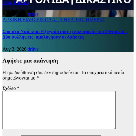
31ης Ιουλίου
Αυγ 5, 2026
drlive
ΑΡΧΙΚΗ
ΕΙΔΗΣΕΙΣ
ΟΛΑ ΤΑ ΝΕΑ ΤΗΣ ΗΜΕΡΑΣ
Σοκ στο Ναύπλιο: Εξιχνιάστηκε η δολοφονία του 59χρονου –
Δύο συλλήψεις, ομολόγησαν οι δράστες
Αυγ 3, 2026
drlive
Αφήστε μια απάντηση
Η ηλ. διεύθυνση σας δεν δημοσιεύεται.
Τα υποχρεωτικά πεδία
σημειώνονται με
*
Σχόλιο
*