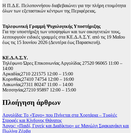
Η Π.Δ.Ε. Πελοποννήσου διαβεβαιώνει για την πλήρη ετοιμότητα
όλων των εξεταστικών κέντρων της Περιφέρειας.
Τηλεφωνική Γραμμή Ψυχολογικής Υποστήριξης
Για την υποστήριξη των υποψηφίων και των οικογενειών τους,
λειτουργούν ειδικές γραμμές στα ΚΕ.Δ.Α.Σ.Υ. από τις 19 Μαΐου
έως τις 15 Ιουνίου 2026 (Δευτέρα έως Παρασκευή).
ΚΕ.Δ.Α.Σ.Υ.
Τηλέφωνο Ώρες Επικοινωνίας Αργολίδας 27520 96065 11:00 –
14:00
Αρκαδίας2710 221575 12:00 – 15:00
Κορινθίας27410 74754 12:00 – 16:00
Λακωνίας27311 80247 11:00 – 14:00
Μεσσηνίας27210 95897 12:00 – 15:00
Πλοήγηση άρθρων
Αργολίδα: Το «Έργο» που Πνίγεται στα Χορτάρια – Τυφλές
Στροφές και Κίνδυνος Θάνατος
Άργος: «Παιδί, Γονείς και Διαδίκτυο» με Μανώλη Σφακιανάκη και
Πωλίνα Ζέρβα