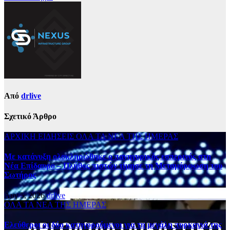
Από
drlive
Σχετικό Άρθρο
ΑΡΧΙΚΗ
ΕΙΔΗΣΕΙΣ
ΟΛΑ ΤΑ ΝΕΑ ΤΗΣ ΗΜΕΡΑΣ
Με κατάνυξη ολοκληρώθηκε ο πανηγυρικός εσπερινός στη
Νέα Επίδαυρο – Πλήθος πιστών τίμησε τη Μεταμόρφωση του
Σωτήρος
Αυγ 5, 2026
drlive
ΟΛΑ ΤΑ ΝΕΑ ΤΗΣ ΗΜΕΡΑΣ
Ελεύθεροι οι δύο κατηγορούμενοι για τη μεγάλη πυρκαγιά της