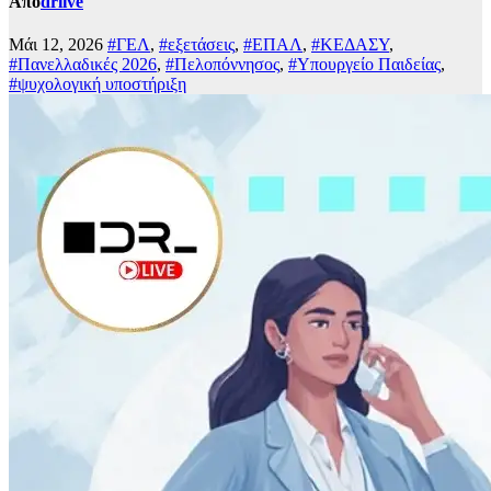
Από
drlive
Μάι 12, 2026
#ΓΕΛ
,
#εξετάσεις
,
#ΕΠΑΛ
,
#ΚΕΔΑΣΥ
,
#Πανελλαδικές 2026
,
#Πελοπόννησος
,
#Υπουργείο Παιδείας
,
#ψυχολογική υποστήριξη