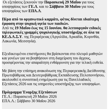
Οι εξετάσεις ξεκινούν την
Παρασκευή 29 Μαΐου
για τους
υποψηφίους των
ΓΕ.Λ
. και το
Σάββατο 30 Μαΐου
για τους
υποψηφίους των
ΕΠΑ.Λ
.
Πέρα από το οργανωτικό κομμάτι, φέτος δίνεται ιδιαίτερη
έμφαση στην ψυχική υγεία των παιδιών.
Από τις
19 Μαΐου έως τις 15 Ιουνίου
,
θα λειτουργούν ειδικές
τηλεφωνικές γραμμές ψυχολογικής υποστήριξης σε όλα τα
ΚΕ.Δ.Α.Σ.Υ
. της Περιφέρειας (Αργολίδα, Αρκαδία, Κορινθία,
Λακωνία, Μεσσηνία).
Εξειδικευμένοι επιστήμονες θα βρίσκονται στο πλευρό μαθητών
και γονέων για να βοηθήσουν στη διαχείριση του άγχους,
προσφέροντας την απαραίτητη ενθάρρυνση για την τελική ευθεία.
Με βάση την επίσημη ανακοίνωση της Περιφερειακής Διεύθυνσης
Πρωτοβάθμιας και Δευτεροβάθμιας Εκπαίδευσης Πελοποννήσου,
ακολουθεί η συνοπτική ενημέρωση για τις Πανελλαδικές
Εξετάσεις 2026 και τις υπηρεσίες υποστήριξης των υποψηφίων.
Πρόγραμμα Έναρξης Εξετάσεων
ΓΕ.Λ.: Παρασκευή 29 Μαΐου 2026
ΕΠΑ.Λ.: Σάββατο 30 Μαΐου 2026