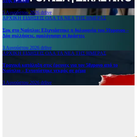
31ης Ιουλίου
5 Αυγούστου 2026
drlive
ΑΡΧΙΚΗ
ΕΙΔΗΣΕΙΣ
ΟΛΑ ΤΑ ΝΕΑ ΤΗΣ ΗΜΕΡΑΣ
Σοκ στο Ναύπλιο: Εξιχνιάστηκε η δολοφονία του 59χρονου –
Δύο συλλήψεις, ομολόγησαν οι δράστες
3 Αυγούστου 2026
drlive
ΑΡΧΙΚΗ
ΕΙΔΗΣΕΙΣ
ΟΛΑ ΤΑ ΝΕΑ ΤΗΣ ΗΜΕΡΑΣ
Τραγική κατάληξη στις έρευνες για τον 58χρονο από το
Ναύπλιο – Εντοπίστηκε νεκρός σε ρέμα
3 Αυγούστου 2026
drlive