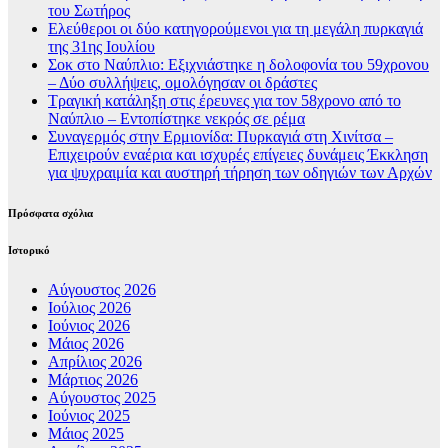
του Σωτήρος
Ελεύθεροι οι δύο κατηγορούμενοι για τη μεγάλη πυρκαγιά
της 31ης Ιουλίου
Σοκ στο Ναύπλιο: Εξιχνιάστηκε η δολοφονία του 59χρονου
– Δύο συλλήψεις, ομολόγησαν οι δράστες
Τραγική κατάληξη στις έρευνες για τον 58χρονο από το
Ναύπλιο – Εντοπίστηκε νεκρός σε ρέμα
Συναγερμός στην Ερμιονίδα: Πυρκαγιά στη Χινίτσα –
Επιχειρούν εναέρια και ισχυρές επίγειες δυνάμεις Έκκληση
για ψυχραιμία και αυστηρή τήρηση των οδηγιών των Αρχών
Πρόσφατα σχόλια
Ιστορικό
Αύγουστος 2026
Ιούλιος 2026
Ιούνιος 2026
Μάιος 2026
Απρίλιος 2026
Μάρτιος 2026
Αύγουστος 2025
Ιούνιος 2025
Μάιος 2025