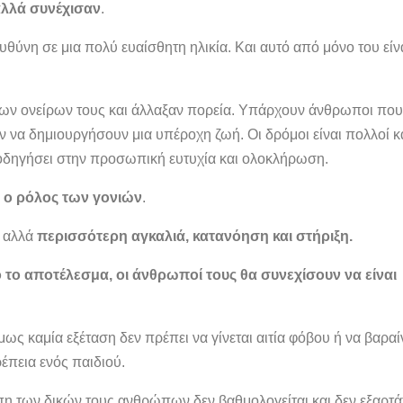
αλλά συνέχισαν
.
ευθύνη σε μια πολύ ευαίσθητη ηλικία. Και αυτό από μόνο του είν
ων ονείρων τους και άλλαξαν πορεία. Υπάρχουν άνθρωποι που
 να δημιουργήσουν μια υπέροχη ζωή. Οι δρόμοι είναι πολλοί κ
α οδηγήσει στην προσωπική ευτυχία και ολοκλήρωση.
αι ο ρόλος των γονιών
.
αλλά
περισσότερη αγκαλιά, κατανόηση και στήριξη.
 το αποτέλεσμα, οι άνθρωποί τους θα συνεχίσουν να είναι
όμως καμία εξέταση δεν πρέπει να γίνεται αιτία φόβου ή να βαραί
ρέπεια ενός παιδιού.
πη των δικών τους ανθρώπων δεν βαθμολογείται και δεν εξαρτά