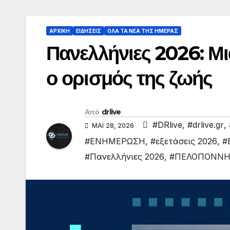
ΑΡΧΙΚΗ
ΕΙΔΗΣΕΙΣ
ΟΛΑ ΤΑ ΝΕΑ ΤΗΣ ΗΜΕΡΑΣ
Πανελλήνιες 2026: Μι
ο ορισμός της ζωής
Από
drlive
#DRlive
,
#drlive.gr
,
ΜΆΙ 28, 2026
#ΕΝΗΜΕΡΩΣΗ
,
#εξετάσεις 2026
,
#
#Πανελλήνιες 2026
,
#ΠΕΛΟΠΟΝΝΗ