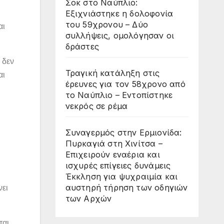
Σοκ στο Ναύπλιο:
Εξιχνιάστηκε η δολοφονία
του 59χρονου – Δύο
αι
συλλήψεις, ομολόγησαν οι
δράστες
 δεν
Τραγική κατάληξη στις
αι
έρευνες για τον 58χρονο από
το Ναύπλιο – Εντοπίστηκε
νεκρός σε ρέμα
Συναγερμός στην Ερμιονίδα:
Πυρκαγιά στη Χινίτσα –
Επιχειρούν εναέρια και
ισχυρές επίγειες δυνάμεις
Έκκληση για ψυχραιμία και
αυστηρή τήρηση των οδηγιών
νει
των Αρχών
ται