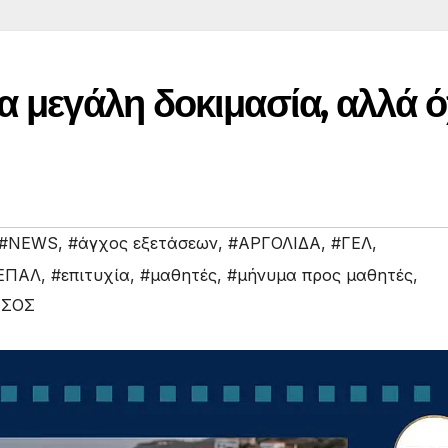
α μεγάλη δοκιμασία, αλλά ό
#NEWS
,
#άγχος εξετάσεων
,
#ΑΡΓΟΛΙΔΑ
,
#ΓΕΛ
,
ΕΠΑΛ
,
#επιτυχία
,
#μαθητές
,
#μήνυμα προς μαθητές
,
ΣΟΣ