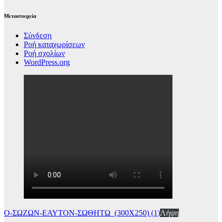
Μεταστοιχεία
Σύνδεση
Ροή καταχωρίσεων
Ροή σχολίων
WordPress.org
Ο-ΣΩΖΩΝ-ΕΑΥΤΟΝ-ΣΩΘΗΤΩ_(300Χ250) (1)
Λήψη