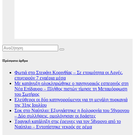
Πρόσφατα άρθρα
Φωτιά στο Στεφάνι Κορινθίας – Σε ετοιμότητα οι Αρχές,
επιχειρούν 7 εναέρια μέσα
Με κατάνυξη ολοκληρώθηκε ο πανηγυρικός εσπερινός στη
Νέα Επίδαυρο – Πλήθος πιστών τίμησε τη Μεταμόρφωση
του Σωτήρος
Ελεύθεροι οι δύο κατηγορούμενοι για τη μεγάλη πυρκαγιά
της 31ης Ιουλίου
Σοκ στο Ναύπλιο: Εξιχνιάστηκε η δολοφονία του 59χρονου
– Δύο συλλήψεις, ομολόγησαν οι δράστες
Τραγική κατάληξη στις έρευνες για τον 58χρονο από το
Ναύπλιο – Εντοπίστηκε νεκρός σε ρέμα