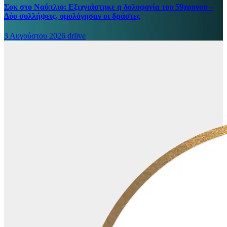
Σοκ στο Ναύπλιο: Εξιχνιάστηκε η δολοφονία του 59χρονου –
Δύο συλλήψεις, ομολόγησαν οι δράστες
3 Αυγούστου 2026
drlive