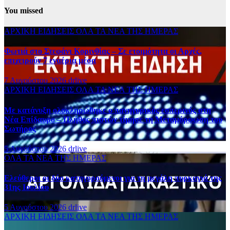
You missed
ΑΡΧΙΚΗ
ΕΙΔΗΣΕΙΣ
ΟΛΑ ΤΑ ΝΕΑ ΤΗΣ ΗΜΕΡΑΣ
Φωτιά στο Στεφάνι Κορινθίας – Σε ετοιμότητα οι Αρχές,
επιχειρούν 7 εναέρια μέσα
7 Αυγούστου 2026
drlive
ΑΡΧΙΚΗ
ΕΙΔΗΣΕΙΣ
ΟΛΑ ΤΑ ΝΕΑ ΤΗΣ ΗΜΕΡΑΣ
Με κατάνυξη ολοκληρώθηκε ο πανηγυρικός εσπερινός στη
Νέα Επίδαυρο – Πλήθος πιστών τίμησε τη Μεταμόρφωση του
Σωτήρος
5 Αυγούστου 2026
drlive
ΟΛΑ ΤΑ ΝΕΑ ΤΗΣ ΗΜΕΡΑΣ
Ελεύθεροι οι δύο κατηγορούμενοι για τη μεγάλη πυρκαγιά της
31ης Ιουλίου
5 Αυγούστου 2026
drlive
ΑΡΧΙΚΗ
ΕΙΔΗΣΕΙΣ
ΟΛΑ ΤΑ ΝΕΑ ΤΗΣ ΗΜΕΡΑΣ