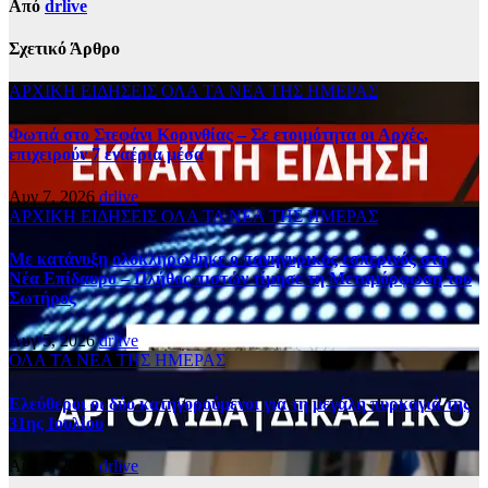
Από
drlive
Σχετικό Άρθρο
ΑΡΧΙΚΗ
ΕΙΔΗΣΕΙΣ
ΟΛΑ ΤΑ ΝΕΑ ΤΗΣ ΗΜΕΡΑΣ
Φωτιά στο Στεφάνι Κορινθίας – Σε ετοιμότητα οι Αρχές,
επιχειρούν 7 εναέρια μέσα
Αυγ 7, 2026
drlive
ΑΡΧΙΚΗ
ΕΙΔΗΣΕΙΣ
ΟΛΑ ΤΑ ΝΕΑ ΤΗΣ ΗΜΕΡΑΣ
Με κατάνυξη ολοκληρώθηκε ο πανηγυρικός εσπερινός στη
Νέα Επίδαυρο – Πλήθος πιστών τίμησε τη Μεταμόρφωση του
Σωτήρος
Αυγ 5, 2026
drlive
ΟΛΑ ΤΑ ΝΕΑ ΤΗΣ ΗΜΕΡΑΣ
Ελεύθεροι οι δύο κατηγορούμενοι για τη μεγάλη πυρκαγιά της
31ης Ιουλίου
Αυγ 5, 2026
drlive