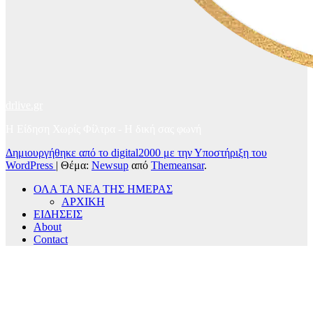
drlive.gr
Η Είδηση Χωρίς Φίλτρα - H δική σας φωνή
Δημιουργήθηκε από το digital2000 με την Υποστήριξη του
WordPress
|
Θέμα:
Newsup
από
Themeansar
.
ΟΛΑ ΤΑ ΝΕΑ ΤΗΣ ΗΜΕΡΑΣ
ΑΡΧΙΚΗ
ΕΙΔΗΣΕΙΣ
About
Contact