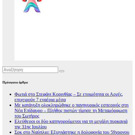
Πρόσφατα άρθρα
Φωτιά στο Στεφάνι Κορινθίας – Σε ετοιμότητα οι Αρχές,
επιχειρούν 7 εναέρια μέσα
Με κατάνυξη ολοκληρώθηκε ο πανηγυρικός εσπερινός στη
Νέα Επίδαυρο – Πλήθος πιστών τίμησε τη Μεταμόρφωση
του Σωτήρος
Ελεύθεροι οι δύο κατηγορούμενοι για τη μεγάλη πυρκαγιά
της 31ης Ιουλίου
Σοκ στο Ναύπλιο: Εξιχνιάστηκε η δολοφονία του 59χρονου