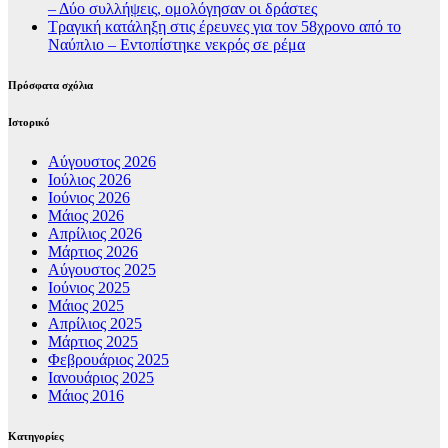
– Δύο συλλήψεις, ομολόγησαν οι δράστες
Τραγική κατάληξη στις έρευνες για τον 58χρονο από το
Ναύπλιο – Εντοπίστηκε νεκρός σε ρέμα
Πρόσφατα σχόλια
Ιστορικό
Αύγουστος 2026
Ιούλιος 2026
Ιούνιος 2026
Μάιος 2026
Απρίλιος 2026
Μάρτιος 2026
Αύγουστος 2025
Ιούνιος 2025
Μάιος 2025
Απρίλιος 2025
Μάρτιος 2025
Φεβρουάριος 2025
Ιανουάριος 2025
Μάιος 2016
Kατηγορίες