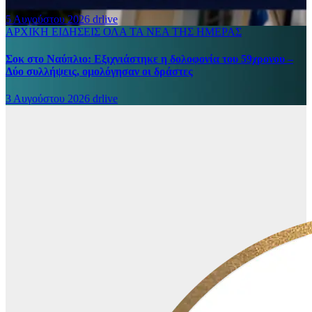
5 Αυγούστου 2026
drlive
ΑΡΧΙΚΗ
ΕΙΔΗΣΕΙΣ
ΟΛΑ ΤΑ ΝΕΑ ΤΗΣ ΗΜΕΡΑΣ
Σοκ στο Ναύπλιο: Εξιχνιάστηκε η δολοφονία του 59χρονου –
Δύο συλλήψεις, ομολόγησαν οι δράστες
3 Αυγούστου 2026
drlive