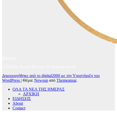
drlive.gr
Η Είδηση Χωρίς Φίλτρα - H δική σας φωνή
Δημιουργήθηκε από το digital2000 με την Υποστήριξη του
WordPress
|
Θέμα:
Newsup
από
Themeansar
.
ΟΛΑ ΤΑ ΝΕΑ ΤΗΣ ΗΜΕΡΑΣ
ΑΡΧΙΚΗ
ΕΙΔΗΣΕΙΣ
About
Contact