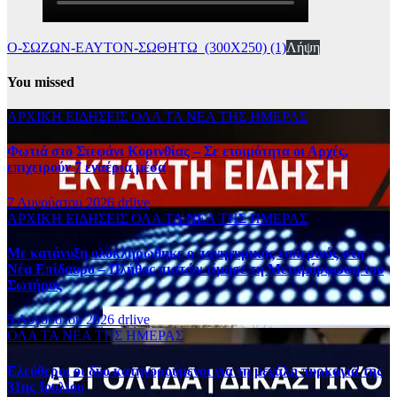
Ο-ΣΩΖΩΝ-ΕΑΥΤΟΝ-ΣΩΘΗΤΩ_(300Χ250) (1)
Λήψη
You missed
ΑΡΧΙΚΗ
ΕΙΔΗΣΕΙΣ
ΟΛΑ ΤΑ ΝΕΑ ΤΗΣ ΗΜΕΡΑΣ
Φωτιά στο Στεφάνι Κορινθίας – Σε ετοιμότητα οι Αρχές,
επιχειρούν 7 εναέρια μέσα
7 Αυγούστου 2026
drlive
ΑΡΧΙΚΗ
ΕΙΔΗΣΕΙΣ
ΟΛΑ ΤΑ ΝΕΑ ΤΗΣ ΗΜΕΡΑΣ
Με κατάνυξη ολοκληρώθηκε ο πανηγυρικός εσπερινός στη
Νέα Επίδαυρο – Πλήθος πιστών τίμησε τη Μεταμόρφωση του
Σωτήρος
5 Αυγούστου 2026
drlive
ΟΛΑ ΤΑ ΝΕΑ ΤΗΣ ΗΜΕΡΑΣ
Ελεύθεροι οι δύο κατηγορούμενοι για τη μεγάλη πυρκαγιά της
31ης Ιουλίου