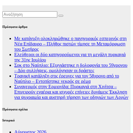
Πρόσφατα άρθρα
Με κατάνυξη ολοκληρώθηκε ο πανηγυρικός εσπερινός στη
Νέα Επίδαυρο – Πλήθος πιστών τίμησε τη Μεταμόρφωση
του Σωτήρος
Ελεύθεροι οι δύο κατηγορούμενοι για τη μεγάλη πυρκαγιά
της 31ης Ιουλίου
Σοκ στο Ναύπλιο: Εξιχνιάστηκε η δολοφονία του 59χρονου
– Δύο συλλήψεις, ομολόγησαν οι δράστες
Τραγική κατάληξη στις έρευνες για τον 58χρονο από το
Ναύπλιο – Εντοπίστηκε νεκρός σε ρέμα
Συναγερμός στην Ερμιονίδα: Πυρκαγιά στη Χινίτσα –
Επιχειρούν εναέρια και ισχυρές επίγειες δυνάμεις Έκκληση
για ψυχραιμία και αυστηρή τήρηση των οδηγιών των Αρχών
Πρόσφατα σχόλια
Ιστορικό
Αύγουστος 2026