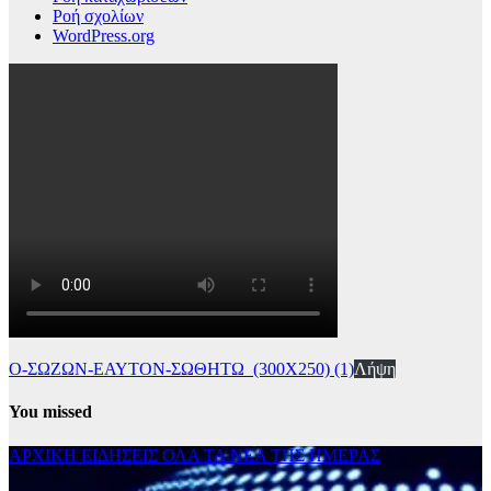
Ροή σχολίων
WordPress.org
Ο-ΣΩΖΩΝ-ΕΑΥΤΟΝ-ΣΩΘΗΤΩ_(300Χ250) (1)
Λήψη
You missed
ΑΡΧΙΚΗ
ΕΙΔΗΣΕΙΣ
ΟΛΑ ΤΑ ΝΕΑ ΤΗΣ ΗΜΕΡΑΣ