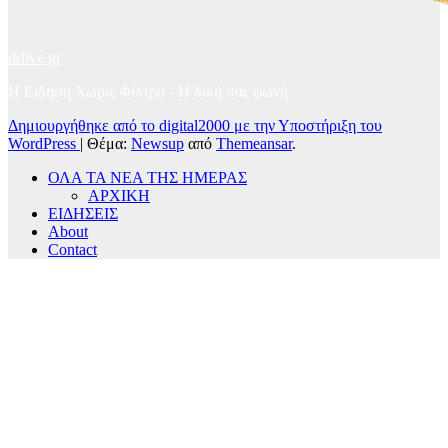
drlive.gr
Η Είδηση Χωρίς Φίλτρα - H δική σας φωνή
Δημιουργήθηκε από το digital2000 με την Υποστήριξη του
WordPress
|
Θέμα:
Newsup
από
Themeansar
.
ΟΛΑ ΤΑ ΝΕΑ ΤΗΣ ΗΜΕΡΑΣ
ΑΡΧΙΚΗ
ΕΙΔΗΣΕΙΣ
About
Contact