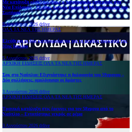
Με κατάνυξη ολοκληρώθηκε ο πανηγυρικός εσπερινός στη
Νέα Επίδαυρο – Πλήθος πιστών τίμησε τη Μεταμόρφωση του
Σωτήρος
5 Αυγούστου 2026
drlive
ΟΛΑ ΤΑ ΝΕΑ ΤΗΣ ΗΜΕΡΑΣ
Ελεύθεροι οι δύο κατηγορούμενοι για τη μεγάλη πυρκαγιά της
31ης Ιουλίου
5 Αυγούστου 2026
drlive
ΑΡΧΙΚΗ
ΕΙΔΗΣΕΙΣ
ΟΛΑ ΤΑ ΝΕΑ ΤΗΣ ΗΜΕΡΑΣ
Σοκ στο Ναύπλιο: Εξιχνιάστηκε η δολοφονία του 59χρονου –
Δύο συλλήψεις, ομολόγησαν οι δράστες
3 Αυγούστου 2026
drlive
ΑΡΧΙΚΗ
ΕΙΔΗΣΕΙΣ
ΟΛΑ ΤΑ ΝΕΑ ΤΗΣ ΗΜΕΡΑΣ
Τραγική κατάληξη στις έρευνες για τον 58χρονο από το
Ναύπλιο – Εντοπίστηκε νεκρός σε ρέμα
3 Αυγούστου 2026
drlive