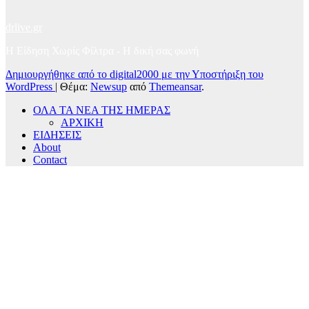
drlive.gr
Η Είδηση Χωρίς Φίλτρα - H δική σας φωνή
Δημιουργήθηκε από το digital2000 με την Υποστήριξη του
WordPress
|
Θέμα:
Newsup
από
Themeansar
.
ΟΛΑ ΤΑ ΝΕΑ ΤΗΣ ΗΜΕΡΑΣ
ΑΡΧΙΚΗ
ΕΙΔΗΣΕΙΣ
About
Contact