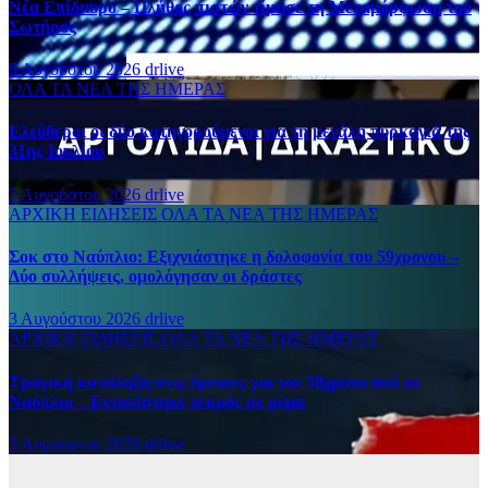
Νέα Επίδαυρο – Πλήθος πιστών τίμησε τη Μεταμόρφωση του
Σωτήρος
5 Αυγούστου 2026
drlive
ΟΛΑ ΤΑ ΝΕΑ ΤΗΣ ΗΜΕΡΑΣ
Ελεύθεροι οι δύο κατηγορούμενοι για τη μεγάλη πυρκαγιά της
31ης Ιουλίου
5 Αυγούστου 2026
drlive
ΑΡΧΙΚΗ
ΕΙΔΗΣΕΙΣ
ΟΛΑ ΤΑ ΝΕΑ ΤΗΣ ΗΜΕΡΑΣ
Σοκ στο Ναύπλιο: Εξιχνιάστηκε η δολοφονία του 59χρονου –
Δύο συλλήψεις, ομολόγησαν οι δράστες
3 Αυγούστου 2026
drlive
ΑΡΧΙΚΗ
ΕΙΔΗΣΕΙΣ
ΟΛΑ ΤΑ ΝΕΑ ΤΗΣ ΗΜΕΡΑΣ
Τραγική κατάληξη στις έρευνες για τον 58χρονο από το
Ναύπλιο – Εντοπίστηκε νεκρός σε ρέμα
3 Αυγούστου 2026
drlive