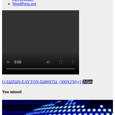
WordPress.org
Ο-ΣΩΖΩΝ-ΕΑΥΤΟΝ-ΣΩΘΗΤΩ_(300Χ250) (1)
Λήψη
You missed
ΑΡΧΙΚΗ
ΕΙΔΗΣΕΙΣ
ΟΛΑ ΤΑ ΝΕΑ ΤΗΣ ΗΜΕΡΑΣ
Με κατάνυξη ολοκληρώθηκε ο πανηγυρικός εσπερινός στη