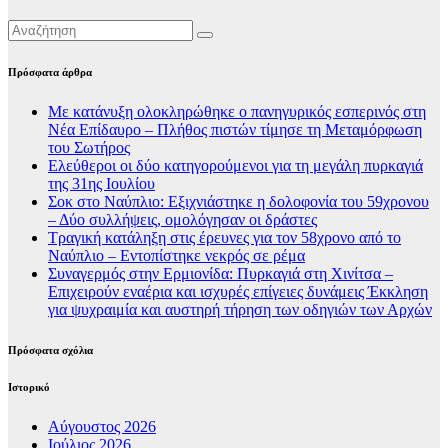
Πρόσφατα άρθρα
Με κατάνυξη ολοκληρώθηκε ο πανηγυρικός εσπερινός στη
Νέα Επίδαυρο – Πλήθος πιστών τίμησε τη Μεταμόρφωση
του Σωτήρος
Ελεύθεροι οι δύο κατηγορούμενοι για τη μεγάλη πυρκαγιά
της 31ης Ιουλίου
Σοκ στο Ναύπλιο: Εξιχνιάστηκε η δολοφονία του 59χρονου
– Δύο συλλήψεις, ομολόγησαν οι δράστες
Τραγική κατάληξη στις έρευνες για τον 58χρονο από το
Ναύπλιο – Εντοπίστηκε νεκρός σε ρέμα
Συναγερμός στην Ερμιονίδα: Πυρκαγιά στη Χινίτσα –
Επιχειρούν εναέρια και ισχυρές επίγειες δυνάμεις Έκκληση
για ψυχραιμία και αυστηρή τήρηση των οδηγιών των Αρχών
Πρόσφατα σχόλια
Ιστορικό
Αύγουστος 2026
Ιούλιος 2026