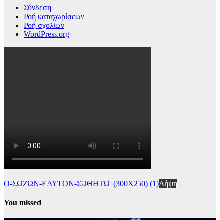
Σύνδεση
Ροή καταχωρίσεων
Ροή σχολίων
WordPress.org
Ο-ΣΩΖΩΝ-ΕΑΥΤΟΝ-ΣΩΘΗΤΩ_(300Χ250) (1)
Λήψη
You missed