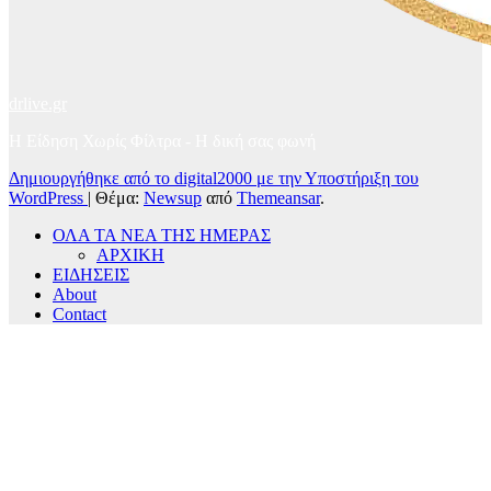
drlive.gr
Η Είδηση Χωρίς Φίλτρα - H δική σας φωνή
Δημιουργήθηκε από το digital2000 με την Υποστήριξη του
WordPress
|
Θέμα:
Newsup
από
Themeansar
.
ΟΛΑ ΤΑ ΝΕΑ ΤΗΣ ΗΜΕΡΑΣ
ΑΡΧΙΚΗ
ΕΙΔΗΣΕΙΣ
About
Contact