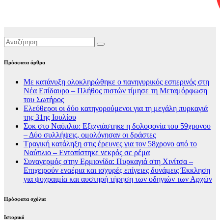
Πρόσφατα άρθρα
Με κατάνυξη ολοκληρώθηκε ο πανηγυρικός εσπερινός στη
Νέα Επίδαυρο – Πλήθος πιστών τίμησε τη Μεταμόρφωση
του Σωτήρος
Ελεύθεροι οι δύο κατηγορούμενοι για τη μεγάλη πυρκαγιά
της 31ης Ιουλίου
Σοκ στο Ναύπλιο: Εξιχνιάστηκε η δολοφονία του 59χρονου
– Δύο συλλήψεις, ομολόγησαν οι δράστες
Τραγική κατάληξη στις έρευνες για τον 58χρονο από το
Ναύπλιο – Εντοπίστηκε νεκρός σε ρέμα
Συναγερμός στην Ερμιονίδα: Πυρκαγιά στη Χινίτσα –
Επιχειρούν εναέρια και ισχυρές επίγειες δυνάμεις Έκκληση
για ψυχραιμία και αυστηρή τήρηση των οδηγιών των Αρχών
Πρόσφατα σχόλια
Ιστορικό