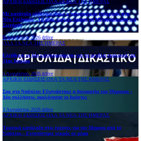
ΑΡΧΙΚΗ
ΕΙΔΗΣΕΙΣ
ΟΛΑ ΤΑ ΝΕΑ ΤΗΣ ΗΜΕΡΑΣ
Με κατάνυξη ολοκληρώθηκε ο πανηγυρικός εσπερινός στη
Νέα Επίδαυρο – Πλήθος πιστών τίμησε τη Μεταμόρφωση του
Σωτήρος
5 Αυγούστου 2026
drlive
ΟΛΑ ΤΑ ΝΕΑ ΤΗΣ ΗΜΕΡΑΣ
Ελεύθεροι οι δύο κατηγορούμενοι για τη μεγάλη πυρκαγιά της
31ης Ιουλίου
5 Αυγούστου 2026
drlive
ΑΡΧΙΚΗ
ΕΙΔΗΣΕΙΣ
ΟΛΑ ΤΑ ΝΕΑ ΤΗΣ ΗΜΕΡΑΣ
Σοκ στο Ναύπλιο: Εξιχνιάστηκε η δολοφονία του 59χρονου –
Δύο συλλήψεις, ομολόγησαν οι δράστες
3 Αυγούστου 2026
drlive
ΑΡΧΙΚΗ
ΕΙΔΗΣΕΙΣ
ΟΛΑ ΤΑ ΝΕΑ ΤΗΣ ΗΜΕΡΑΣ
Τραγική κατάληξη στις έρευνες για τον 58χρονο από το
Ναύπλιο – Εντοπίστηκε νεκρός σε ρέμα