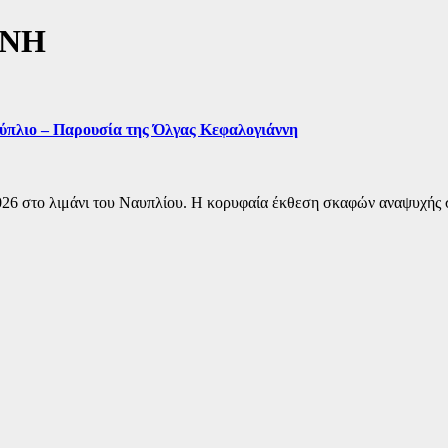
ΝΝΗ
αύπλιο – Παρουσία της Όλγας Κεφαλογιάννη
026 στο λιμάνι του Ναυπλίου. Η κορυφαία έκθεση σκαφών αναψυχής σ