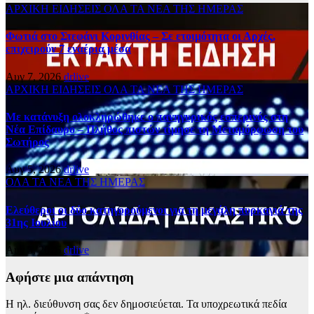
ΑΡΧΙΚΗ
ΕΙΔΗΣΕΙΣ
ΟΛΑ ΤΑ ΝΕΑ ΤΗΣ ΗΜΕΡΑΣ
Φωτιά στο Στεφάνι Κορινθίας – Σε ετοιμότητα οι Αρχές,
επιχειρούν 7 εναέρια μέσα
Αυγ 7, 2026
drlive
ΑΡΧΙΚΗ
ΕΙΔΗΣΕΙΣ
ΟΛΑ ΤΑ ΝΕΑ ΤΗΣ ΗΜΕΡΑΣ
Με κατάνυξη ολοκληρώθηκε ο πανηγυρικός εσπερινός στη
Νέα Επίδαυρο – Πλήθος πιστών τίμησε τη Μεταμόρφωση του
Σωτήρος
Αυγ 5, 2026
drlive
ΟΛΑ ΤΑ ΝΕΑ ΤΗΣ ΗΜΕΡΑΣ
Ελεύθεροι οι δύο κατηγορούμενοι για τη μεγάλη πυρκαγιά της
31ης Ιουλίου
Αυγ 5, 2026
drlive
Αφήστε μια απάντηση
Η ηλ. διεύθυνση σας δεν δημοσιεύεται.
Τα υποχρεωτικά πεδία