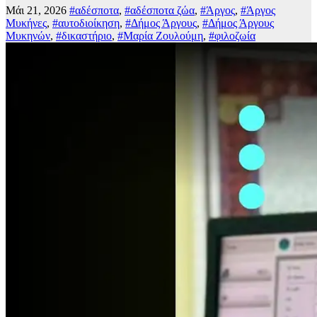
Μάι 21, 2026
#αδέσποτα
,
#αδέσποτα ζώα
,
#Άργος
,
#Άργος
Μυκήνες
,
#αυτοδιοίκηση
,
#Δήμος Άργους
,
#Δήμος Άργους
Μυκηνών
,
#δικαστήριο
,
#Μαρία Ζουλούμη
,
#φιλοζωία