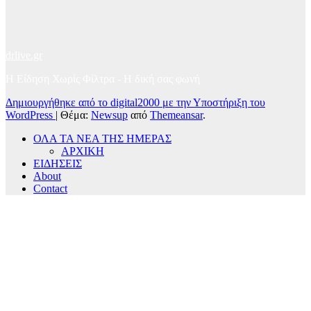
drlive.gr
Η Είδηση Χωρίς Φίλτρα - H δική σας φωνή
Δημιουργήθηκε από το digital2000 με την Υποστήριξη του
WordPress
|
Θέμα:
Newsup
από
Themeansar
.
ΟΛΑ ΤΑ ΝΕΑ ΤΗΣ ΗΜΕΡΑΣ
ΑΡΧΙΚΗ
ΕΙΔΗΣΕΙΣ
About
Contact