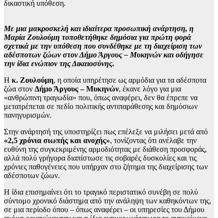
δικαστική υπόθεση.
Με μια μακροσκελή και ιδιαίτερα προσωπική ανάρτηση, η
Μαρία Ζουλούμη τοποθετήθηκε δημόσια για πρώτη φορά
σχετικά με την υπόθεση που συνδέθηκε με τη διαχείριση των
αδέσποτων ζώων στον Δήμο Άργους – Μυκηνών και οδήγησε
την ίδια ενώπιον της Δικαιοσύνης.
Η
κ. Ζουλούμη
, η οποία υπηρέτησε ως αρμόδια για τα αδέσποτα
ζώα στον
Δήμο Άργους – Μυκηνών
, έκανε λόγο για μια
«ανθρώπινη τραγωδία» που, όπως αναφέρει, δεν θα έπρεπε να
μετατρέπεται σε πεδίο πολιτικής αντιπαράθεσης και δημόσιων
πανηγυρισμών.
Στην ανάρτησή της υποστηρίζει πως επέλεξε να μιλήσει μετά από
«2,5 χρόνια σιωπής και ανοχής»
, τονίζοντας ότι ανέλαβε την
ευθύνη της συγκεκριμένης αρμοδιότητας με διάθεση προσφοράς,
αλλά πολύ γρήγορα διαπίστωσε τις σοβαρές δυσκολίες και τις
χρόνιες παθογένειες που υπήρχαν στο ζήτημα της διαχείρισης των
αδέσποτων ζώων.
Η ίδια επισημαίνει ότι το τραγικό περιστατικό συνέβη σε πολύ
σύντομο χρονικό διάστημα από την ανάληψη των καθηκόντων της,
σε μια περίοδο όπου – όπως αναφέρει – οι υπηρεσίες του Δήμου