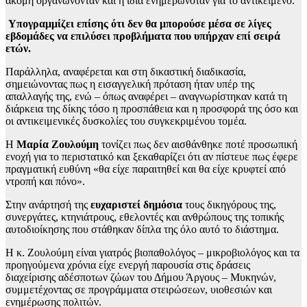
ακόμη οργανώνονταν και η ίδια ενημερωνόταν για το αντικείμενο.
Υπογραμμίζει επίσης ότι δεν θα μπορούσε μέσα σε λίγες
εβδομάδες να επιλύσει προβλήματα που υπήρχαν επί σειρά
ετών.
Παράλληλα, αναφέρεται και στη δικαστική διαδικασία,
σημειώνοντας πως η εισαγγελική πρόταση ήταν υπέρ της
απαλλαγής της, ενώ – όπως αναφέρει – αναγνωρίστηκαν κατά τη
διάρκεια της δίκης τόσο η προσπάθεια και η προσφορά της όσο και
οι αντικειμενικές δυσκολίες του συγκεκριμένου τομέα.
Η
Μαρία Ζουλούμη
τονίζει πως δεν αισθάνθηκε ποτέ προσωπική
ενοχή για το περιστατικό και ξεκαθαρίζει ότι αν πίστευε πως έφερε
πραγματική ευθύνη «θα είχε παραιτηθεί και θα είχε κρυφτεί από
ντροπή και πόνο».
Στην ανάρτησή της
ευχαριστεί δημόσια
τους δικηγόρους της,
συνεργάτες, κτηνιάτρους, εθελοντές και ανθρώπους της τοπικής
αυτοδιοίκησης που στάθηκαν δίπλα της όλο αυτό το διάστημα.
Η κ. Ζουλούμη είναι γιατρός βιοπαθολόγος – μικροβιολόγος και τα
προηγούμενα χρόνια είχε ενεργή παρουσία στις δράσεις
διαχείρισης αδέσποτων ζώων του Δήμου Άργους – Μυκηνών,
συμμετέχοντας σε προγράμματα στειρώσεων, υιοθεσιών και
ενημέρωσης πολιτών.