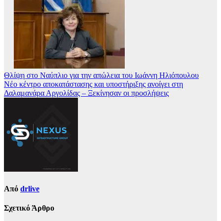
Θλίψη στο Ναύπλιο για την απώλεια του Ιωάννη Ηλιόπουλου
Νέο κέντρο αποκατάστασης και υποστήριξης ανοίγει στη
Δαλαμανάρα Αργολίδας – Ξεκίνησαν οι προσλήψεις
Από
drlive
Σχετικό Άρθρο