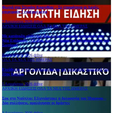
Φωτιά στο Στεφάνι Κορινθίας – Σε ετοιμότητα οι Αρχές,
επιχειρούν 7 εναέρια μέσα
7 Αυγούστου 2026
drlive
ΑΡΧΙΚΗ
ΕΙΔΗΣΕΙΣ
ΟΛΑ ΤΑ ΝΕΑ ΤΗΣ ΗΜΕΡΑΣ
Με κατάνυξη ολοκληρώθηκε ο πανηγυρικός εσπερινός στη
Νέα Επίδαυρο – Πλήθος πιστών τίμησε τη Μεταμόρφωση του
Σωτήρος
5 Αυγούστου 2026
drlive
ΟΛΑ ΤΑ ΝΕΑ ΤΗΣ ΗΜΕΡΑΣ
Ελεύθεροι οι δύο κατηγορούμενοι για τη μεγάλη πυρκαγιά της
31ης Ιουλίου
5 Αυγούστου 2026
drlive
ΑΡΧΙΚΗ
ΕΙΔΗΣΕΙΣ
ΟΛΑ ΤΑ ΝΕΑ ΤΗΣ ΗΜΕΡΑΣ
Σοκ στο Ναύπλιο: Εξιχνιάστηκε η δολοφονία του 59χρονου –
Δύο συλλήψεις, ομολόγησαν οι δράστες
3 Αυγούστου 2026
drlive