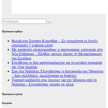
Πρόσφατα άρθρα
Φωτιά στο Στεφάνι Κορινθίας – Σε ετοιμότητα οι Αρχές,
επιχειρούν 7 εναέρια μέσα
Με κατάνυξη ολοκληρώθηκε ο πανηγυρικός εσπερινός στη
Νέα Επίδαυρο – Πλήθος πιστών τίμησε τη Μεταμόρφωση
του Σωτήρος
Ελεύθεροι οι δύο κατηγορούμενοι για τη μεγάλη πυρκαγιά
της 31ης Ιουλίου
Σοκ στο Ναύπλιο: Εξιχνιάστηκε η δολοφονία του 59χρονου
– Δύο συλλήψεις, ομολόγησαν οι δράστες
Τραγική κατάληξη στις έρευνες για τον 58χρονο από το
Ναύπλιο – Εντοπίστηκε νεκρός σε ρέμα
Πρόσφατα σχόλια
Ιστορικό