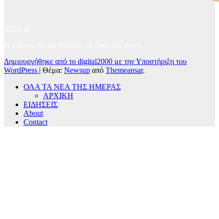
drlive.gr
Η Είδηση Χωρίς Φίλτρα - H δική σας φωνή
Δημιουργήθηκε από το digital2000 με την Υποστήριξη του
WordPress
|
Θέμα:
Newsup
από
Themeansar
.
ΟΛΑ ΤΑ ΝΕΑ ΤΗΣ ΗΜΕΡΑΣ
ΑΡΧΙΚΗ
ΕΙΔΗΣΕΙΣ
About
Contact