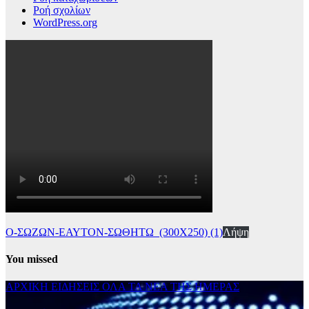
Ροή σχολίων
WordPress.org
Ο-ΣΩΖΩΝ-ΕΑΥΤΟΝ-ΣΩΘΗΤΩ_(300Χ250) (1)
Λήψη
You missed
ΑΡΧΙΚΗ
ΕΙΔΗΣΕΙΣ
ΟΛΑ ΤΑ ΝΕΑ ΤΗΣ ΗΜΕΡΑΣ