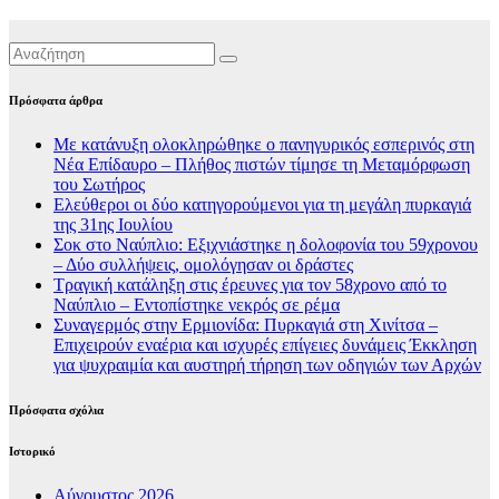
Πρόσφατα άρθρα
Με κατάνυξη ολοκληρώθηκε ο πανηγυρικός εσπερινός στη
Νέα Επίδαυρο – Πλήθος πιστών τίμησε τη Μεταμόρφωση
του Σωτήρος
Ελεύθεροι οι δύο κατηγορούμενοι για τη μεγάλη πυρκαγιά
της 31ης Ιουλίου
Σοκ στο Ναύπλιο: Εξιχνιάστηκε η δολοφονία του 59χρονου
– Δύο συλλήψεις, ομολόγησαν οι δράστες
Τραγική κατάληξη στις έρευνες για τον 58χρονο από το
Ναύπλιο – Εντοπίστηκε νεκρός σε ρέμα
Συναγερμός στην Ερμιονίδα: Πυρκαγιά στη Χινίτσα –
Επιχειρούν εναέρια και ισχυρές επίγειες δυνάμεις Έκκληση
για ψυχραιμία και αυστηρή τήρηση των οδηγιών των Αρχών
Πρόσφατα σχόλια
Ιστορικό
Αύγουστος 2026