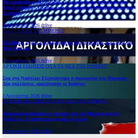
Με κατάνυξη ολοκληρώθηκε ο πανηγυρικός εσπερινός στη
Νέα Επίδαυρο – Πλήθος πιστών τίμησε τη Μεταμόρφωση του
Σωτήρος
5 Αυγούστου 2026
drlive
ΟΛΑ ΤΑ ΝΕΑ ΤΗΣ ΗΜΕΡΑΣ
Ελεύθεροι οι δύο κατηγορούμενοι για τη μεγάλη πυρκαγιά της
31ης Ιουλίου
5 Αυγούστου 2026
drlive
ΑΡΧΙΚΗ
ΕΙΔΗΣΕΙΣ
ΟΛΑ ΤΑ ΝΕΑ ΤΗΣ ΗΜΕΡΑΣ
Σοκ στο Ναύπλιο: Εξιχνιάστηκε η δολοφονία του 59χρονου –
Δύο συλλήψεις, ομολόγησαν οι δράστες
3 Αυγούστου 2026
drlive
ΑΡΧΙΚΗ
ΕΙΔΗΣΕΙΣ
ΟΛΑ ΤΑ ΝΕΑ ΤΗΣ ΗΜΕΡΑΣ
Τραγική κατάληξη στις έρευνες για τον 58χρονο από το
Ναύπλιο – Εντοπίστηκε νεκρός σε ρέμα
3 Αυγούστου 2026
drlive