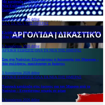
Με κατάνυξη ολοκληρώθηκε ο πανηγυρικός εσπερινός στη
Νέα Επίδαυρο – Πλήθος πιστών τίμησε τη Μεταμόρφωση του
Σωτήρος
5 Αυγούστου 2026
drlive
ΟΛΑ ΤΑ ΝΕΑ ΤΗΣ ΗΜΕΡΑΣ
Ελεύθεροι οι δύο κατηγορούμενοι για τη μεγάλη πυρκαγιά της
31ης Ιουλίου
5 Αυγούστου 2026
drlive
ΑΡΧΙΚΗ
ΕΙΔΗΣΕΙΣ
ΟΛΑ ΤΑ ΝΕΑ ΤΗΣ ΗΜΕΡΑΣ
Σοκ στο Ναύπλιο: Εξιχνιάστηκε η δολοφονία του 59χρονου –
Δύο συλλήψεις, ομολόγησαν οι δράστες
3 Αυγούστου 2026
drlive
ΑΡΧΙΚΗ
ΕΙΔΗΣΕΙΣ
ΟΛΑ ΤΑ ΝΕΑ ΤΗΣ ΗΜΕΡΑΣ
Τραγική κατάληξη στις έρευνες για τον 58χρονο από το
Ναύπλιο – Εντοπίστηκε νεκρός σε ρέμα
3 Αυγούστου 2026
drlive