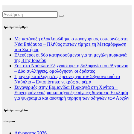
Πρόσφατα άρθρα
Με κατάνυξη ολοκληρώθηκε ο πανηγυρικός εσπερινός στη
Νέα Επίδαυρο – Πλήθος πιστών τίμησε τη Μεταμόρφωση
του Σωτήρος
Ελεύθεροι οι δύο κατηγορούμενοι για τη μεγάλη πυρκαγιά
της 31ης Ιουλίου
Σοκ στο Ναύπλιο: Εξιχνιάστηκε η δολοφονία του 59χρονου
– Δύο συλλήψεις, ομολόγησαν οι δράστες
Τραγική κατάληξη στις έρευνες για τον 58χρονο από το
Ναύπλιο – Εντοπίστηκε νεκρός σε ρέμα
Συναγερμός στην Ερμιονίδα: Πυρκαγιά στη Χινίτσα –
Επιχειρούν εναέρια και ισχυρές επίγειες δυνάμεις Έκκληση
για ψυχραιμία και αυστηρή τήρηση των οδηγιών των Αρχών
Πρόσφατα σχόλια
Ιστορικό
Αύγουστος 2026