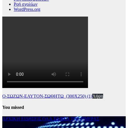
Ροή σχολίων
WordPress.org
Ο-ΣΩΖΩΝ-ΕΑΥΤΟΝ-ΣΩΘΗΤΩ_(300Χ250) (1)
Λήψη
You missed
ΑΡΧΙΚΗ
ΕΙΔΗΣΕΙΣ
ΟΛΑ ΤΑ ΝΕΑ ΤΗΣ ΗΜΕΡΑΣ