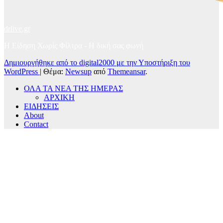
drlive.gr
Η Είδηση Χωρίς Φίλτρα - H δική σας φωνή
Δημιουργήθηκε από το digital2000 με την Υποστήριξη του
WordPress
|
Θέμα:
Newsup
από
Themeansar
.
ΟΛΑ ΤΑ ΝΕΑ ΤΗΣ ΗΜΕΡΑΣ
ΑΡΧΙΚΗ
ΕΙΔΗΣΕΙΣ
About
Contact