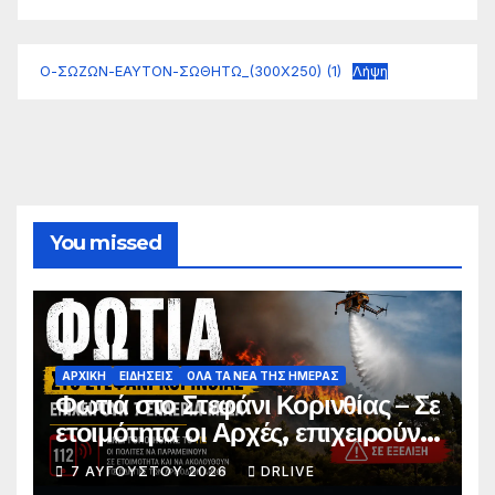
Ο-ΣΩΖΩΝ-ΕΑΥΤΟΝ-ΣΩΘΗΤΩ_(300Χ250) (1)
Λήψη
You missed
ΑΡΧΙΚΗ
ΕΙΔΗΣΕΙΣ
ΟΛΑ ΤΑ ΝΕΑ ΤΗΣ ΗΜΕΡΑΣ
Φωτιά στο Στεφάνι Κορινθίας – Σε
ετοιμότητα οι Αρχές, επιχειρούν
7 εναέρια μέσα
7 ΑΥΓΟΎΣΤΟΥ 2026
DRLIVE