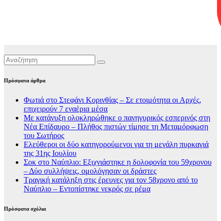
Πρόσφατα άρθρα
Φωτιά στο Στεφάνι Κορινθίας – Σε ετοιμότητα οι Αρχές,
επιχειρούν 7 εναέρια μέσα
Με κατάνυξη ολοκληρώθηκε ο πανηγυρικός εσπερινός στη
Νέα Επίδαυρο – Πλήθος πιστών τίμησε τη Μεταμόρφωση
του Σωτήρος
Ελεύθεροι οι δύο κατηγορούμενοι για τη μεγάλη πυρκαγιά
της 31ης Ιουλίου
Σοκ στο Ναύπλιο: Εξιχνιάστηκε η δολοφονία του 59χρονου
– Δύο συλλήψεις, ομολόγησαν οι δράστες
Τραγική κατάληξη στις έρευνες για τον 58χρονο από το
Ναύπλιο – Εντοπίστηκε νεκρός σε ρέμα
Πρόσφατα σχόλια