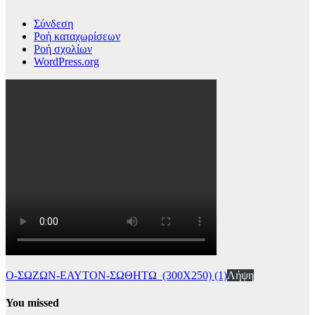
Σύνδεση
Ροή καταχωρίσεων
Ροή σχολίων
WordPress.org
Ο-ΣΩΖΩΝ-ΕΑΥΤΟΝ-ΣΩΘΗΤΩ_(300Χ250) (1)
Λήψη
You missed