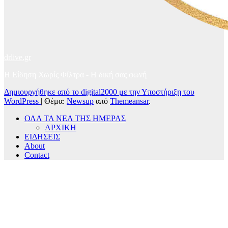
drlive.gr
Η Είδηση Χωρίς Φίλτρα - H δική σας φωνή
Δημιουργήθηκε από το digital2000 με την Υποστήριξη του
WordPress
|
Θέμα:
Newsup
από
Themeansar
.
ΟΛΑ ΤΑ ΝΕΑ ΤΗΣ ΗΜΕΡΑΣ
ΑΡΧΙΚΗ
ΕΙΔΗΣΕΙΣ
About
Contact