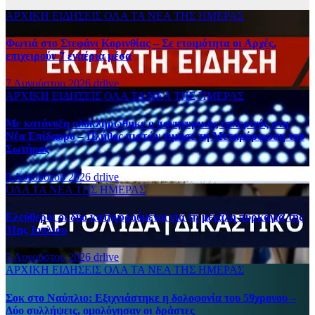
ΑΡΧΙΚΗ
ΕΙΔΗΣΕΙΣ
ΟΛΑ ΤΑ ΝΕΑ ΤΗΣ ΗΜΕΡΑΣ
Φωτιά στο Στεφάνι Κορινθίας – Σε ετοιμότητα οι Αρχές,
επιχειρούν 7 εναέρια μέσα
7 Αυγούστου 2026
drlive
ΑΡΧΙΚΗ
ΕΙΔΗΣΕΙΣ
ΟΛΑ ΤΑ ΝΕΑ ΤΗΣ ΗΜΕΡΑΣ
Με κατάνυξη ολοκληρώθηκε ο πανηγυρικός εσπερινός στη
Νέα Επίδαυρο – Πλήθος πιστών τίμησε τη Μεταμόρφωση του
Σωτήρος
5 Αυγούστου 2026
drlive
ΟΛΑ ΤΑ ΝΕΑ ΤΗΣ ΗΜΕΡΑΣ
Ελεύθεροι οι δύο κατηγορούμενοι για τη μεγάλη πυρκαγιά της
31ης Ιουλίου
5 Αυγούστου 2026
drlive
ΑΡΧΙΚΗ
ΕΙΔΗΣΕΙΣ
ΟΛΑ ΤΑ ΝΕΑ ΤΗΣ ΗΜΕΡΑΣ
Σοκ στο Ναύπλιο: Εξιχνιάστηκε η δολοφονία του 59χρονου –
Δύο συλλήψεις, ομολόγησαν οι δράστες