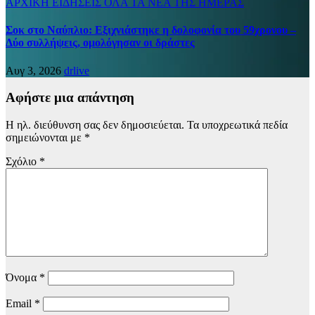
ΑΡΧΙΚΗ
ΕΙΔΗΣΕΙΣ
ΟΛΑ ΤΑ ΝΕΑ ΤΗΣ ΗΜΕΡΑΣ
Σοκ στο Ναύπλιο: Εξιχνιάστηκε η δολοφονία του 59χρονου –
Δύο συλλήψεις, ομολόγησαν οι δράστες
Αυγ 3, 2026
drlive
Αφήστε μια απάντηση
Η ηλ. διεύθυνση σας δεν δημοσιεύεται.
Τα υποχρεωτικά πεδία
σημειώνονται με
*
Σχόλιο
*
Όνομα
*
Email
*