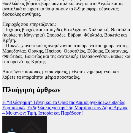
θυελλώδεις βόρειοι-βορειοανατολικοί άνεμοι στο Αιγαίο και τα
ανατολικά ηπειρωτικά θα φτάσουν τα 8-9 μποφόρ, φέρνοντας
δύσκολες συνθήκες.
Περιοχές που επηρεάζονται:
– Ισχυρές βροχές και καταιγίδες θα πλήξουν: Χαλκιδική, Θεσσαλία
(κυρίως τη Μαγνησία), Σποράδες, Εύβοια, Φθιώτιδα, Βοιωτία και
Κρήτη.
– Πυκνές χιονοπτώσεις αναμένονται: στα ορεινά και ημιορεινά της
Μακεδονίας, Θράκης, Ηπείρου, Θεσσαλίας, Εύβοιας, Ευρυτανίας,
Φθιώτιδας, Βοιωτίας και της ανατολικής Πελοποννήσου, καθώς και
στα ορεινά της Κρήτης.
Αποφύγετε άσκοπες μετακινήσεις, μείνετε ενημερωμένοι και
λάβετε τα απαραίτητα μέτρα προστασίας.
Πλοήγηση άρθρων
Η “Βλάσφημη” Τέχνη και τα Όρια της Δημιουργικής Ελευθερίας
Εορταστικές Εκδηλώσεις για την 25η Μαρτίου στον Δήμο Άργους
– Μυκηνών: Τιμή, Ιστορία και Παράδοση!