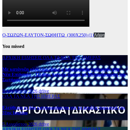
Ο-ΣΩΖΩΝ-ΕΑΥΤΟΝ-ΣΩΘΗΤΩ_(300Χ250) (1)
Λήψη
You missed
ΑΡΧΙΚΗ
ΕΙΔΗΣΕΙΣ
ΟΛΑ ΤΑ ΝΕΑ ΤΗΣ ΗΜΕΡΑΣ
Με κατάνυξη ολοκληρώθηκε ο πανηγυρικός εσπερινός στη
Νέα Επίδαυρο – Πλήθος πιστών τίμησε τη Μεταμόρφωση του
Σωτήρος
5 Αυγούστου 2026
drlive
ΟΛΑ ΤΑ ΝΕΑ ΤΗΣ ΗΜΕΡΑΣ
Ελεύθεροι οι δύο κατηγορούμενοι για τη μεγάλη πυρκαγιά της
31ης Ιουλίου
5 Αυγούστου 2026
drlive
ΑΡΧΙΚΗ
ΕΙΔΗΣΕΙΣ
ΟΛΑ ΤΑ ΝΕΑ ΤΗΣ ΗΜΕΡΑΣ