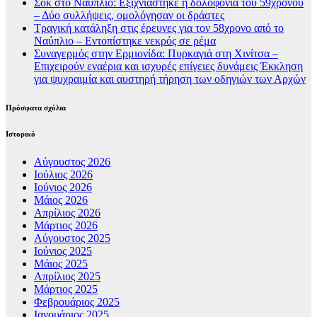
Σοκ στο Ναύπλιο: Εξιχνιάστηκε η δολοφονία του 59χρονου
– Δύο συλλήψεις, ομολόγησαν οι δράστες
Τραγική κατάληξη στις έρευνες για τον 58χρονο από το
Ναύπλιο – Εντοπίστηκε νεκρός σε ρέμα
Συναγερμός στην Ερμιονίδα: Πυρκαγιά στη Χινίτσα –
Επιχειρούν εναέρια και ισχυρές επίγειες δυνάμεις Έκκληση
για ψυχραιμία και αυστηρή τήρηση των οδηγιών των Αρχών
Πρόσφατα σχόλια
Ιστορικό
Αύγουστος 2026
Ιούλιος 2026
Ιούνιος 2026
Μάιος 2026
Απρίλιος 2026
Μάρτιος 2026
Αύγουστος 2025
Ιούνιος 2025
Μάιος 2025
Απρίλιος 2025
Μάρτιος 2025
Φεβρουάριος 2025
Ιανουάριος 2025