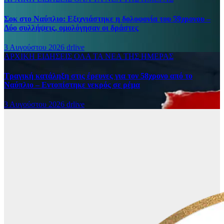
Σοκ στο Ναύπλιο: Εξιχνιάστηκε η δολοφονία του 59χρονου –
Δύο συλλήψεις, ομολόγησαν οι δράστες
3 Αυγούστου 2026
drlive
ΑΡΧΙΚΗ
ΕΙΔΗΣΕΙΣ
ΟΛΑ ΤΑ ΝΕΑ ΤΗΣ ΗΜΕΡΑΣ
Τραγική κατάληξη στις έρευνες για τον 58χρονο από το
Ναύπλιο – Εντοπίστηκε νεκρός σε ρέμα
3 Αυγούστου 2026
drlive