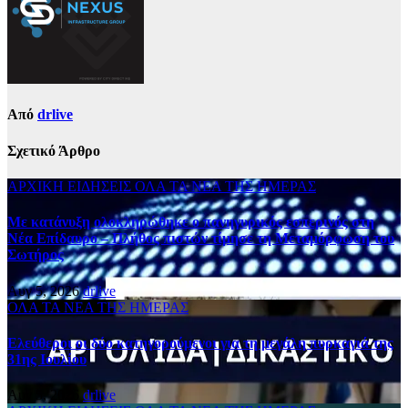
Από
drlive
Σχετικό Άρθρο
ΑΡΧΙΚΗ
ΕΙΔΗΣΕΙΣ
ΟΛΑ ΤΑ ΝΕΑ ΤΗΣ ΗΜΕΡΑΣ
Με κατάνυξη ολοκληρώθηκε ο πανηγυρικός εσπερινός στη
Νέα Επίδαυρο – Πλήθος πιστών τίμησε τη Μεταμόρφωση του
Σωτήρος
Αυγ 5, 2026
drlive
ΟΛΑ ΤΑ ΝΕΑ ΤΗΣ ΗΜΕΡΑΣ
Ελεύθεροι οι δύο κατηγορούμενοι για τη μεγάλη πυρκαγιά της
31ης Ιουλίου
Αυγ 5, 2026
drlive