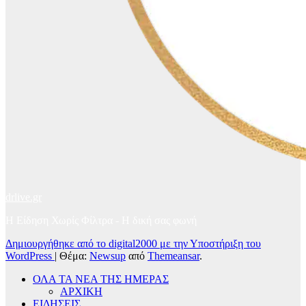
drlive.gr
Η Είδηση Χωρίς Φίλτρα - H δική σας φωνή
Δημιουργήθηκε από το digital2000 με την Υποστήριξη του
WordPress
|
Θέμα:
Newsup
από
Themeansar
.
ΟΛΑ ΤΑ ΝΕΑ ΤΗΣ ΗΜΕΡΑΣ
ΑΡΧΙΚΗ
ΕΙΔΗΣΕΙΣ