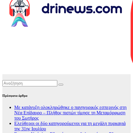
Πρόσφατα άρθρα
Με κατάνυξη ολοκληρώθηκε ο πανηγυρικός εσπερινός στη
Νέα Επίδαυρο – Πλήθος πιστών τίμησε τη Μεταμόρφωση
του Σωτήρος
Ελεύθεροι οι δύο κατηγορούμενοι για τη μεγάλη πυρκαγιά
της 31ης Ιουλίου