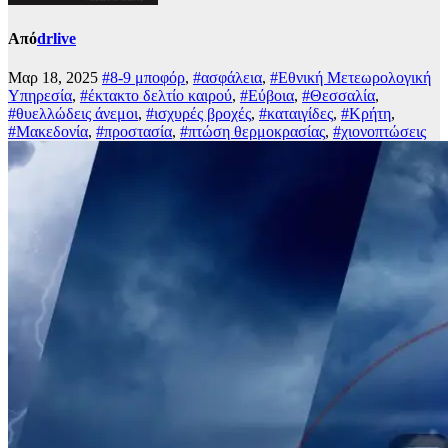
Από
drlive
Μαρ 18, 2025
#8-9 μποφόρ
,
#ασφάλεια
,
#Εθνική Μετεωρολογική
Υπηρεσία
,
#έκτακτο δελτίο καιρού
,
#Εύβοια
,
#Θεσσαλία
,
#θυελλώδεις άνεμοι
,
#ισχυρές βροχές
,
#καταιγίδες
,
#Κρήτη
,
#Μακεδονία
,
#προστασία
,
#πτώση θερμοκρασίας
,
#χιονοπτώσεις