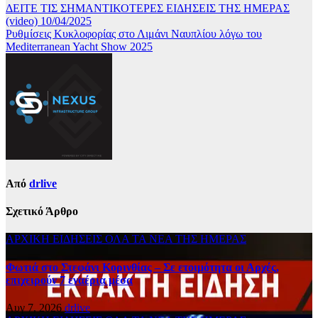
ΔΕΙΤΕ ΤΙΣ ΣΗΜΑΝΤΙΚΟΤΕΡΕΣ ΕΙΔΗΣΕΙΣ ΤΗΣ ΗΜΕΡΑΣ
(video) 10/04/2025
Ρυθμίσεις Κυκλοφορίας στο Λιμάνι Ναυπλίου λόγω του
Mediterranean Yacht Show 2025
Από
drlive
Σχετικό Άρθρο
ΑΡΧΙΚΗ
ΕΙΔΗΣΕΙΣ
ΟΛΑ ΤΑ ΝΕΑ ΤΗΣ ΗΜΕΡΑΣ
Φωτιά στο Στεφάνι Κορινθίας – Σε ετοιμότητα οι Αρχές,
επιχειρούν 7 εναέρια μέσα
Αυγ 7, 2026
drlive