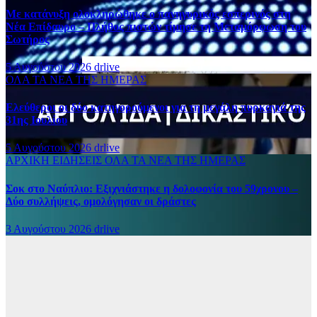
Με κατάνυξη ολοκληρώθηκε ο πανηγυρικός εσπερινός στη
Νέα Επίδαυρο – Πλήθος πιστών τίμησε τη Μεταμόρφωση του
Σωτήρος
5 Αυγούστου 2026
drlive
ΟΛΑ ΤΑ ΝΕΑ ΤΗΣ ΗΜΕΡΑΣ
Ελεύθεροι οι δύο κατηγορούμενοι για τη μεγάλη πυρκαγιά της
31ης Ιουλίου
5 Αυγούστου 2026
drlive
ΑΡΧΙΚΗ
ΕΙΔΗΣΕΙΣ
ΟΛΑ ΤΑ ΝΕΑ ΤΗΣ ΗΜΕΡΑΣ
Σοκ στο Ναύπλιο: Εξιχνιάστηκε η δολοφονία του 59χρονου –
Δύο συλλήψεις, ομολόγησαν οι δράστες
3 Αυγούστου 2026
drlive