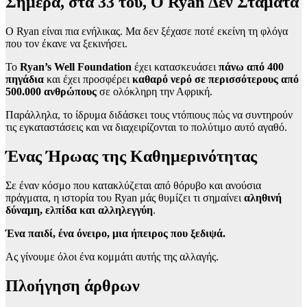
Σήμερα, στα 33 του, Ο Ryan Δεν Σταματά
Ο Ryan είναι πια ενήλικας. Μα δεν ξέχασε ποτέ εκείνη τη φλόγα
που τον έκανε να ξεκινήσει.
Το
Ryan’s Well Foundation
έχει κατασκευάσει
πάνω από 400
πηγάδια
και έχει προσφέρει
καθαρό νερό σε περισσότερους από
500.000 ανθρώπους
σε ολόκληρη την Αφρική.
Παράλληλα, το ίδρυμα διδάσκει τους ντόπιους πώς να συντηρούν
τις εγκαταστάσεις και να διαχειρίζονται το πολύτιμο αυτό αγαθό.
Ένας Ήρωας της Καθημερινότητας
Σε έναν κόσμο που κατακλύζεται από θόρυβο και ανούσια
πράγματα, η ιστορία του Ryan μάς θυμίζει τι σημαίνει
αληθινή
δύναμη, ελπίδα και αλληλεγγύη
.
Ένα παιδί, ένα όνειρο, μια ήπειρος που ξεδιψά.
Ας γίνουμε όλοι ένα κομμάτι αυτής της αλλαγής.
Πλοήγηση άρθρων