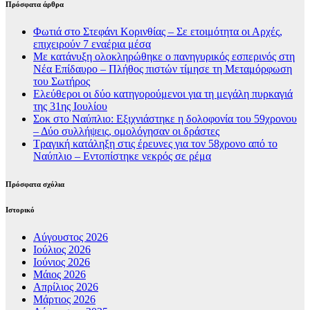
Πρόσφατα άρθρα
Φωτιά στο Στεφάνι Κορινθίας – Σε ετοιμότητα οι Αρχές,
επιχειρούν 7 εναέρια μέσα
Με κατάνυξη ολοκληρώθηκε ο πανηγυρικός εσπερινός στη
Νέα Επίδαυρο – Πλήθος πιστών τίμησε τη Μεταμόρφωση
του Σωτήρος
Ελεύθεροι οι δύο κατηγορούμενοι για τη μεγάλη πυρκαγιά
της 31ης Ιουλίου
Σοκ στο Ναύπλιο: Εξιχνιάστηκε η δολοφονία του 59χρονου
– Δύο συλλήψεις, ομολόγησαν οι δράστες
Τραγική κατάληξη στις έρευνες για τον 58χρονο από το
Ναύπλιο – Εντοπίστηκε νεκρός σε ρέμα
Πρόσφατα σχόλια
Ιστορικό
Αύγουστος 2026
Ιούλιος 2026
Ιούνιος 2026
Μάιος 2026
Απρίλιος 2026
Μάρτιος 2026