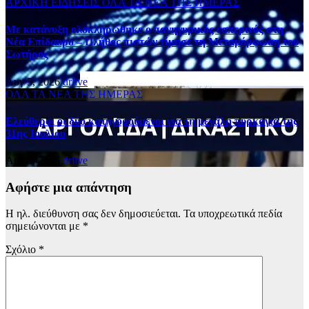
ΑΡΧΙΚΗ
ΕΙΔΗΣΕΙΣ
ΟΛΑ ΤΑ ΝΕΑ ΤΗΣ ΗΜΕΡΑΣ
Με κατάνυξη ολοκληρώθηκε ο πανηγυρικός εσπερινός στη
Νέα Επίδαυρο – Πλήθος πιστών τίμησε τη Μεταμόρφωση του
Σωτήρος
Αυγ 5, 2026
drlive
ΟΛΑ ΤΑ ΝΕΑ ΤΗΣ ΗΜΕΡΑΣ
Ελεύθεροι οι δύο κατηγορούμενοι για τη μεγάλη πυρκαγιά της
31ης Ιουλίου
Αυγ 5, 2026
drlive
Αφήστε μια απάντηση
Η ηλ. διεύθυνση σας δεν δημοσιεύεται.
Τα υποχρεωτικά πεδία
σημειώνονται με
*
Σχόλιο
*