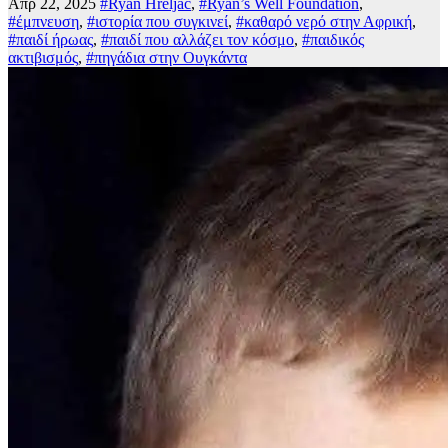
Απρ 22, 2025
#Ryan Hreljac
,
#Ryan’s Well Foundation
,
#έμπνευση
,
#ιστορία που συγκινεί
,
#καθαρό νερό στην Αφρική
,
#παιδί ήρωας
,
#παιδί που αλλάζει τον κόσμο
,
#παιδικός
ακτιβισμός
,
#πηγάδια στην Ουγκάντα