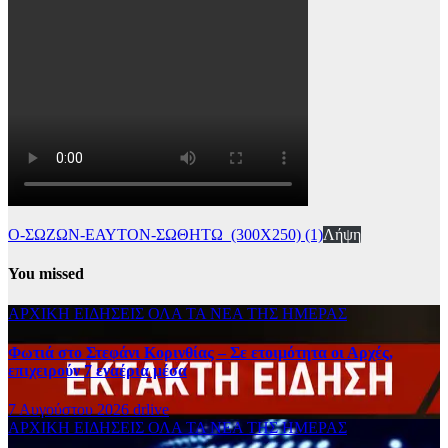
Ο-ΣΩΖΩΝ-ΕΑΥΤΟΝ-ΣΩΘΗΤΩ_(300Χ250) (1)
Λήψη
You missed
ΑΡΧΙΚΗ
ΕΙΔΗΣΕΙΣ
ΟΛΑ ΤΑ ΝΕΑ ΤΗΣ ΗΜΕΡΑΣ
Φωτιά στο Στεφάνι Κορινθίας – Σε ετοιμότητα οι Αρχές,
επιχειρούν 7 εναέρια μέσα
7 Αυγούστου 2026
drlive
ΑΡΧΙΚΗ
ΕΙΔΗΣΕΙΣ
ΟΛΑ ΤΑ ΝΕΑ ΤΗΣ ΗΜΕΡΑΣ