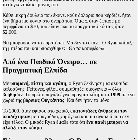
τα συγκεντρώσει μόνος του.
Κάθε μικρή δουλειά που έκανε, κάθε δολάριο που κέρδιζε, ήταν
ένα βήμα πιο κοντά στο όνειρό του. Όμως, όταν έφτασε με
περηφάνια τα $70, του είπαν πως το πραγματικό κόστος ήταν
$2.000
.
Θα μπορούσε να τα παρατήσει. Μα δεν το έκανε. Ο Ryan κοίταξε
τη μητέρα του και υποσχέθηκε:
«Θα τα καταφέρω»
.
Από ένα Παιδικό Όνειρο… σε
Πραγματική Ελπίδα
Με
υπομονή, πίστη και αγάπη
, ο Ryan ξεκίνησε μια αλυσίδα
καλοσύνης. Γείτονες, φίλοι, συμμαθητές, οικογένεια – όλοι
βοήθησαν. Το πρώτο πηγάδι έγινε πραγματικότητα το
1999
σε ένα
χωριό της
βόρειας Ουγκάντας
. Και δεν ήταν το μόνο.
Το 2000, όταν έφτασε στο χωριό,
εκατοντάδες άνθρωποι τον
υποδέχτηκαν
με τραγούδια, χαμόγελα και μια αγκαλιά που δεν
είχε τέλος. Ο μικρός Ryan έμαθε τότε ότι
ένα παιδί μπορεί να
αλλάξει τον κόσμο
.