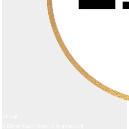
drlive.gr
Η Είδηση Χωρίς Φίλτρα - H δική σας φωνή