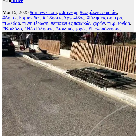
Από
drlive
Μάι 15, 2025
#drinews.com
,
#drlive.gr
,
#ασφάλεια παιδιών
,
#Δήμος Ερμιονίδας
,
#Ειδήσεις Αργολίδας
,
#Ειδήσεις σήμερα
,
#Ελλάδα
,
#Ενημέρωση
,
#επισκευές παιδικών χαρών
,
#Ερμιονίδα
,
#Κοιλάδα
,
#Νέα Ειδήσεις
,
#παιδικές χαρές
,
#Πελοπόννησος