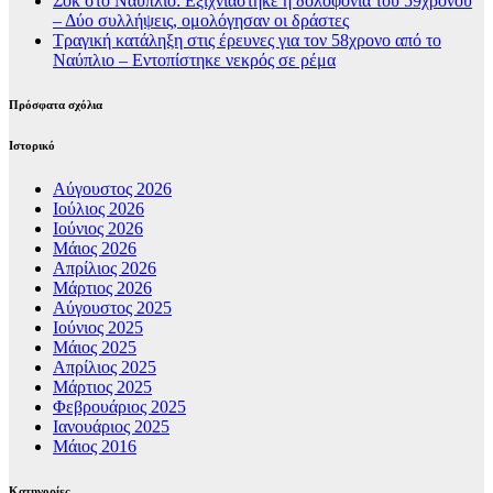
Σοκ στο Ναύπλιο: Εξιχνιάστηκε η δολοφονία του 59χρονου
– Δύο συλλήψεις, ομολόγησαν οι δράστες
Τραγική κατάληξη στις έρευνες για τον 58χρονο από το
Ναύπλιο – Εντοπίστηκε νεκρός σε ρέμα
Πρόσφατα σχόλια
Ιστορικό
Αύγουστος 2026
Ιούλιος 2026
Ιούνιος 2026
Μάιος 2026
Απρίλιος 2026
Μάρτιος 2026
Αύγουστος 2025
Ιούνιος 2025
Μάιος 2025
Απρίλιος 2025
Μάρτιος 2025
Φεβρουάριος 2025
Ιανουάριος 2025
Μάιος 2016
Kατηγορίες