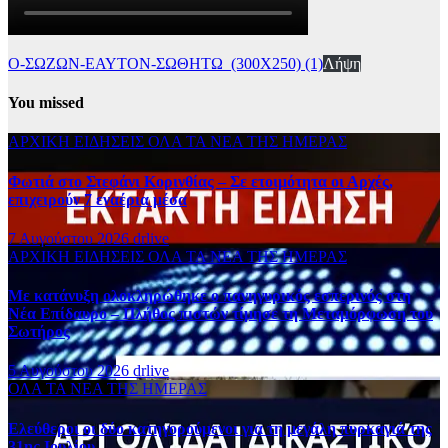
Ο-ΣΩΖΩΝ-ΕΑΥΤΟΝ-ΣΩΘΗΤΩ_(300Χ250) (1)
Λήψη
You missed
ΑΡΧΙΚΗ
ΕΙΔΗΣΕΙΣ
ΟΛΑ ΤΑ ΝΕΑ ΤΗΣ ΗΜΕΡΑΣ
Φωτιά στο Στεφάνι Κορινθίας – Σε ετοιμότητα οι Αρχές,
επιχειρούν 7 εναέρια μέσα
7 Αυγούστου 2026
drlive
ΑΡΧΙΚΗ
ΕΙΔΗΣΕΙΣ
ΟΛΑ ΤΑ ΝΕΑ ΤΗΣ ΗΜΕΡΑΣ
Με κατάνυξη ολοκληρώθηκε ο πανηγυρικός εσπερινός στη
Νέα Επίδαυρο – Πλήθος πιστών τίμησε τη Μεταμόρφωση του
Σωτήρος
5 Αυγούστου 2026
drlive
ΟΛΑ ΤΑ ΝΕΑ ΤΗΣ ΗΜΕΡΑΣ
Ελεύθεροι οι δύο κατηγορούμενοι για τη μεγάλη πυρκαγιά της
31ης Ιουλίου