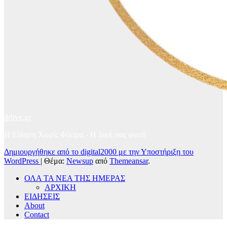
drlive.gr
Η Είδηση Χωρίς Φίλτρα - H δική σας φωνή
Δημιουργήθηκε από το digital2000 με την Υποστήριξη του
WordPress
|
Θέμα:
Newsup
από
Themeansar
.
ΟΛΑ ΤΑ ΝΕΑ ΤΗΣ ΗΜΕΡΑΣ
ΑΡΧΙΚΗ
ΕΙΔΗΣΕΙΣ
About
Contact