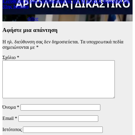
Ελεύθεροι οι δύο κατηγορούμενοι για τη μεγάλη πυρκαγιά της
31ης Ιουλίου
Αυγ 5, 2026
drlive
Αφήστε μια απάντηση
Η ηλ. διεύθυνση σας δεν δημοσιεύεται.
Τα υποχρεωτικά πεδία
σημειώνονται με
*
Σχόλιο
*
Όνομα
*
Email
*
Ιστότοπος