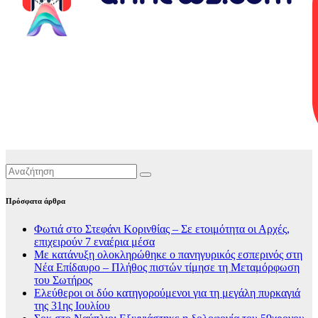
Πρόσφατα άρθρα
Φωτιά στο Στεφάνι Κορινθίας – Σε ετοιμότητα οι Αρχές,
επιχειρούν 7 εναέρια μέσα
Με κατάνυξη ολοκληρώθηκε ο πανηγυρικός εσπερινός στη
Νέα Επίδαυρο – Πλήθος πιστών τίμησε τη Μεταμόρφωση
του Σωτήρος
Ελεύθεροι οι δύο κατηγορούμενοι για τη μεγάλη πυρκαγιά
της 31ης Ιουλίου