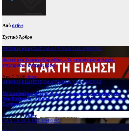
Από
drlive
Σχετικό Άρθρο
ΑΡΧΙΚΗ
ΕΙΔΗΣΕΙΣ
ΟΛΑ ΤΑ ΝΕΑ ΤΗΣ ΗΜΕΡΑΣ
Φωτιά στο Στεφάνι Κορινθίας – Σε ετοιμότητα οι Αρχές,
επιχειρούν 7 εναέρια μέσα
Αυγ 7, 2026
drlive
ΑΡΧΙΚΗ
ΕΙΔΗΣΕΙΣ
ΟΛΑ ΤΑ ΝΕΑ ΤΗΣ ΗΜΕΡΑΣ
Με κατάνυξη ολοκληρώθηκε ο πανηγυρικός εσπερινός στη
Νέα Επίδαυρο – Πλήθος πιστών τίμησε τη Μεταμόρφωση του
Σωτήρος
Αυγ 5, 2026
drlive
ΟΛΑ ΤΑ ΝΕΑ ΤΗΣ ΗΜΕΡΑΣ