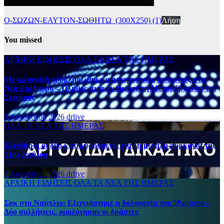
Ο-ΣΩΖΩΝ-ΕΑΥΤΟΝ-ΣΩΘΗΤΩ_(300Χ250) (1)
Λήψη
You missed
ΑΡΧΙΚΗ
ΕΙΔΗΣΕΙΣ
ΟΛΑ ΤΑ ΝΕΑ ΤΗΣ ΗΜΕΡΑΣ
Με κατάνυξη ολοκληρώθηκε ο πανηγυρικός εσπερινός στη
Νέα Επίδαυρο – Πλήθος πιστών τίμησε τη Μεταμόρφωση του
Σωτήρος
5 Αυγούστου 2026
drlive
ΟΛΑ ΤΑ ΝΕΑ ΤΗΣ ΗΜΕΡΑΣ
Ελεύθεροι οι δύο κατηγορούμενοι για τη μεγάλη πυρκαγιά της
31ης Ιουλίου
5 Αυγούστου 2026
drlive
ΑΡΧΙΚΗ
ΕΙΔΗΣΕΙΣ
ΟΛΑ ΤΑ ΝΕΑ ΤΗΣ ΗΜΕΡΑΣ
Σοκ στο Ναύπλιο: Εξιχνιάστηκε η δολοφονία του 59χρονου –
Δύο συλλήψεις, ομολόγησαν οι δράστες