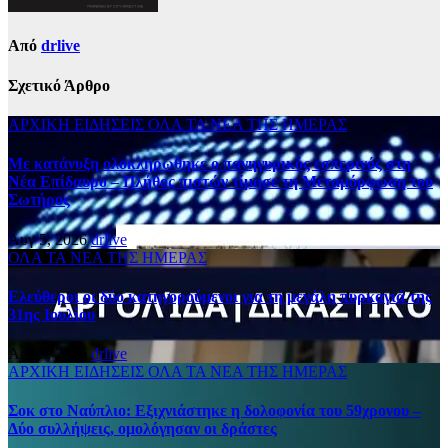
Από
drlive
Σχετικό Άρθρο
ΑΡΧΙΚΗ
ΕΙΔΗΣΕΙΣ
ΟΛΑ ΤΑ ΝΕΑ ΤΗΣ ΗΜΕΡΑΣ
Με κατάνυξη ολοκληρώθηκε ο πανηγυρικός εσπερινός στη
Νέα Επίδαυρο – Πλήθος πιστών τίμησε τη Μεταμόρφωση του
Σωτήρος
Αυγ 5, 2026
drlive
ΟΛΑ ΤΑ ΝΕΑ ΤΗΣ ΗΜΕΡΑΣ
Ελεύθεροι οι δύο κατηγορούμενοι για τη μεγάλη πυρκαγιά της
31ης Ιουλίου
Αυγ 5, 2026
drlive
ΑΡΧΙΚΗ
ΕΙΔΗΣΕΙΣ
ΟΛΑ ΤΑ ΝΕΑ ΤΗΣ ΗΜΕΡΑΣ
Σοκ στο Ναύπλιο: Εξιχνιάστηκε η δολοφονία του 59χρονου –
Δύο συλλήψεις, ομολόγησαν οι δράστες