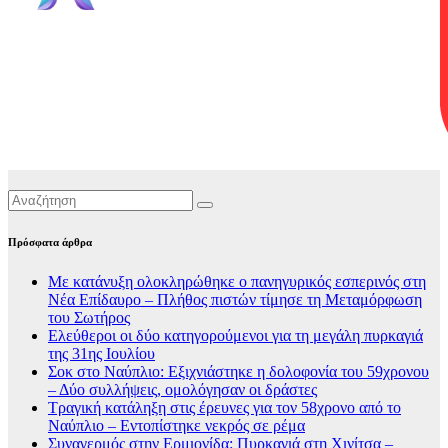
Πρόσφατα άρθρα
Με κατάνυξη ολοκληρώθηκε ο πανηγυρικός εσπερινός στη
Νέα Επίδαυρο – Πλήθος πιστών τίμησε τη Μεταμόρφωση
του Σωτήρος
Ελεύθεροι οι δύο κατηγορούμενοι για τη μεγάλη πυρκαγιά
της 31ης Ιουλίου
Σοκ στο Ναύπλιο: Εξιχνιάστηκε η δολοφονία του 59χρονου
– Δύο συλλήψεις, ομολόγησαν οι δράστες
Τραγική κατάληξη στις έρευνες για τον 58χρονο από το
Ναύπλιο – Εντοπίστηκε νεκρός σε ρέμα
Συναγερμός στην Ερμιονίδα: Πυρκαγιά στη Χινίτσα –