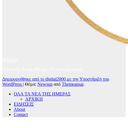
drlive.gr
Η Είδηση Χωρίς Φίλτρα - H δική σας φωνή
Δημιουργήθηκε από το digital2000 με την Υποστήριξη του
WordPress
|
Θέμα:
Newsup
από
Themeansar
.
ΟΛΑ ΤΑ ΝΕΑ ΤΗΣ ΗΜΕΡΑΣ
ΑΡΧΙΚΗ
ΕΙΔΗΣΕΙΣ
About
Contact