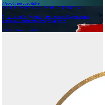
3 Αυγούστου 2026
drlive
ΑΡΧΙΚΗ
ΕΙΔΗΣΕΙΣ
ΟΛΑ ΤΑ ΝΕΑ ΤΗΣ ΗΜΕΡΑΣ
Τραγική κατάληξη στις έρευνες για τον 58χρονο από το
Ναύπλιο – Εντοπίστηκε νεκρός σε ρέμα
3 Αυγούστου 2026
drlive