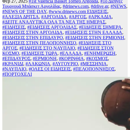
Φεβ 27, 2025
#1st Valencia Basket Torneo Argolida
,
#1ο Διεθνές
Τουρνουά Μπάσκετ Αργολίδας
,
#drinews.com
,
#drlive.gr
,
#NEWS
,
#NEWS OF THE DAY
,
#www.drinews.com ΕΙΔΗΣΕΙΣ
,
#ΑΛΕΞΙΑ ΔΡΙΤΣΑ
,
#ΑΡΓΟΛΙΔΑ
,
#ΑΡΓΟΣ
,
#ΑΡΚΑΔΙΑ
,
#ΔΕΙΤΕ ΑΝΑΛΥΤΙΚΑ ΟΛΑ ΤΑ ΝΕΑ ΤΗΣ ΗΜΕΡΑΣ
,
#ΕΙΔΗΣΕΙΣ
,
#ΕΙΔΗΣΕΙΣ ΑΡΓΟΛΙΔΑΣ
,
#ΕΙΔΗΣΕΙΣ ΣΗΜΕΡΑ
,
#ΕΙΔΗΣΕΙΣ ΣΤΗΝ ΑΡΓΟΛΙΔΑ
,
#ΕΙΔΗΣΕΙΣ ΣΤΗΝ ΕΛΛΑΔΑ
,
#ΕΙΔΗΣΕΙΣ ΣΤΗΝ ΕΠΙΔΑΥΡΟ
,
#ΕΙΔΗΣΕΙΣ ΣΤΗΝ ΕΡΜΙΟΝΗ
,
#ΕΙΔΗΣΕΙΣ ΣΤΗΝ ΠΕΛΟΠΟΝΝΗΣΟ
,
#ΕΙΔΗΣΕΙΣ ΣΤΟ
ΑΡΓΟΣ
,
#ΕΙΔΗΣΕΙΣ ΣΤΟ ΝΑΥΠΛΙΟ
,
#ΕΙΔΗΣΕΙΣ ΣΤΟΝ
ΚΟΣΜΟ
,
#ΕΙΔΗΣΕΙΣ ΤΩΡΑ
,
#ΕΛΛΑΔΑ
,
#ΕΝΗΜΕΡΩΣΗ
,
#ΕΠΙΔΑΥΡΟΣ
,
#ΕΡΜΙΟΝΗ
,
#ΚΟΡΙΝΘΙΑ
,
#ΚΟΣΜΟΣ
,
#ΚΡΑΝΙΔΙ
,
#ΛΑΚΩΝΙΑ
,
#ΛΥΓΟΥΡΙΟ
,
#ΜΕΣΣΗΝΙΑ
,
#ΝΑΥΠΛΙΟ
,
#ΟΛΕΣ ΟΙ ΕΙΔΗΣΕΙΣ
,
#ΠΕΛΟΠΟΝΝΗΣΟΣ
,
#ΠΟΡΤΟΧΕΛΙ