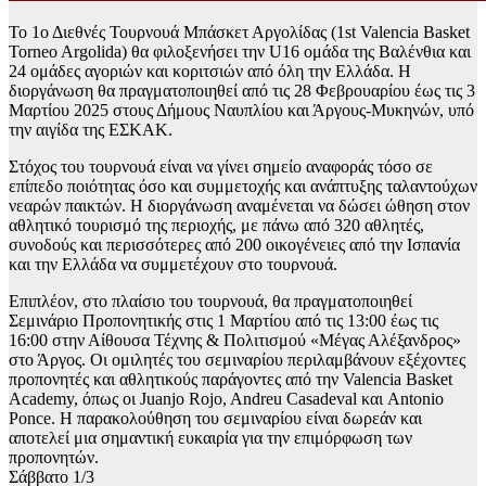
Το 1ο Διεθνές Τουρνουά Μπάσκετ Αργολίδας (1st Valencia Basket
Torneo Argolida) θα φιλοξενήσει την U16 ομάδα της Βαλένθια και
24 ομάδες αγοριών και κοριτσιών από όλη την Ελλάδα. Η
διοργάνωση θα πραγματοποιηθεί από τις 28 Φεβρουαρίου έως τις 3
Μαρτίου 2025 στους Δήμους Ναυπλίου και Άργους-Μυκηνών, υπό
την αιγίδα της ΕΣΚΑΚ.
Στόχος του τουρνουά είναι να γίνει σημείο αναφοράς τόσο σε
επίπεδο ποιότητας όσο και συμμετοχής και ανάπτυξης ταλαντούχων
νεαρών παικτών. Η διοργάνωση αναμένεται να δώσει ώθηση στον
αθλητικό τουρισμό της περιοχής, με πάνω από 320 αθλητές,
συνοδούς και περισσότερες από 200 οικογένειες από την Ισπανία
και την Ελλάδα να συμμετέχουν στο τουρνουά.
Επιπλέον, στο πλαίσιο του τουρνουά, θα πραγματοποιηθεί
Σεμινάριο Προπονητικής στις 1 Μαρτίου από τις 13:00 έως τις
16:00 στην Αίθουσα Τέχνης & Πολιτισμού «Μέγας Αλέξανδρος»
στο Άργος. Οι ομιλητές του σεμιναρίου περιλαμβάνουν εξέχοντες
προπονητές και αθλητικούς παράγοντες από την Valencia Basket
Academy, όπως οι Juanjo Rojo, Andreu Casadeval και Antonio
Ponce. Η παρακολούθηση του σεμιναρίου είναι δωρεάν και
αποτελεί μια σημαντική ευκαιρία για την επιμόρφωση των
προπονητών.
Σάββατο 1/3