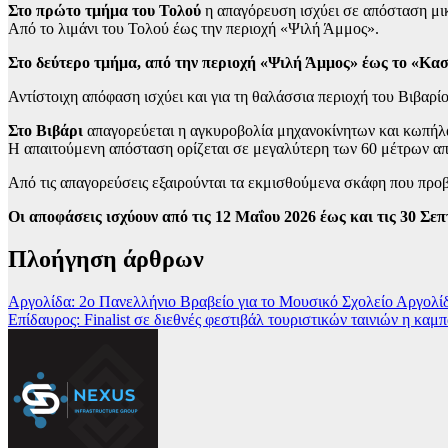
Στο πρώτο τμήμα του Τολού
η απαγόρευση ισχύει σε απόσταση μι
Από το λιμάνι του Τολού έως την περιοχή «Ψιλή Άμμος».
Στο δεύτερο τμήμα, από την περιοχή «Ψιλή Άμμος» έως το «Κα
Αντίστοιχη απόφαση ισχύει και για τη θαλάσσια περιοχή του Βιβαρίο
Στο Βιβάρι
απαγορεύεται η αγκυροβολία μηχανοκίνητων και κωπή
Η απαιτούμενη απόσταση ορίζεται σε μεγαλύτερη των 60 μέτρων από
Από τις απαγορεύσεις εξαιρούνται τα εκμισθούμενα σκάφη που προβ
Οι αποφάσεις ισχύουν από τις 12 Μαΐου 2026 έως και τις 30 Σεπ
Πλοήγηση άρθρων
Αργολίδα: 2ο Πανελλήνιο Βραβείο για το Μουσικό Σχολείο Αργολί
Επίδαυρος: Finalist σε διεθνές φεστιβάλ τουριστικών ταινιών η καμ