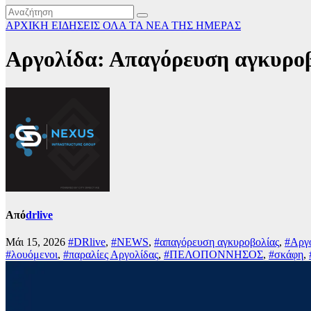
ΑΡΧΙΚΗ
ΕΙΔΗΣΕΙΣ
ΟΛΑ ΤΑ ΝΕΑ ΤΗΣ ΗΜΕΡΑΣ
Αργολίδα: Απαγόρευση αγκυροβο
Από
drlive
Μάι 15, 2026
#DRlive
,
#NEWS
,
#απαγόρευση αγκυροβολίας
,
#Αργ
#λουόμενοι
,
#παραλίες Αργολίδας
,
#ΠΕΛΟΠΟΝΝΗΣΟΣ
,
#σκάφη
,