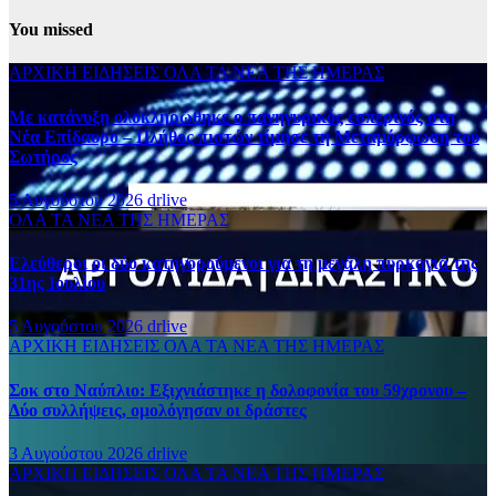
You missed
ΑΡΧΙΚΗ
ΕΙΔΗΣΕΙΣ
ΟΛΑ ΤΑ ΝΕΑ ΤΗΣ ΗΜΕΡΑΣ
Με κατάνυξη ολοκληρώθηκε ο πανηγυρικός εσπερινός στη
Νέα Επίδαυρο – Πλήθος πιστών τίμησε τη Μεταμόρφωση του
Σωτήρος
5 Αυγούστου 2026
drlive
ΟΛΑ ΤΑ ΝΕΑ ΤΗΣ ΗΜΕΡΑΣ
Ελεύθεροι οι δύο κατηγορούμενοι για τη μεγάλη πυρκαγιά της
31ης Ιουλίου
5 Αυγούστου 2026
drlive
ΑΡΧΙΚΗ
ΕΙΔΗΣΕΙΣ
ΟΛΑ ΤΑ ΝΕΑ ΤΗΣ ΗΜΕΡΑΣ
Σοκ στο Ναύπλιο: Εξιχνιάστηκε η δολοφονία του 59χρονου –
Δύο συλλήψεις, ομολόγησαν οι δράστες
3 Αυγούστου 2026
drlive
ΑΡΧΙΚΗ
ΕΙΔΗΣΕΙΣ
ΟΛΑ ΤΑ ΝΕΑ ΤΗΣ ΗΜΕΡΑΣ