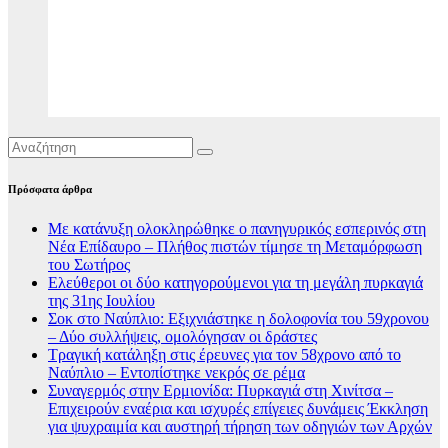
Πρόσφατα άρθρα
Με κατάνυξη ολοκληρώθηκε ο πανηγυρικός εσπερινός στη
Νέα Επίδαυρο – Πλήθος πιστών τίμησε τη Μεταμόρφωση
του Σωτήρος
Ελεύθεροι οι δύο κατηγορούμενοι για τη μεγάλη πυρκαγιά
της 31ης Ιουλίου
Σοκ στο Ναύπλιο: Εξιχνιάστηκε η δολοφονία του 59χρονου
– Δύο συλλήψεις, ομολόγησαν οι δράστες
Τραγική κατάληξη στις έρευνες για τον 58χρονο από το
Ναύπλιο – Εντοπίστηκε νεκρός σε ρέμα
Συναγερμός στην Ερμιονίδα: Πυρκαγιά στη Χινίτσα –
Επιχειρούν εναέρια και ισχυρές επίγειες δυνάμεις Έκκληση
για ψυχραιμία και αυστηρή τήρηση των οδηγιών των Αρχών