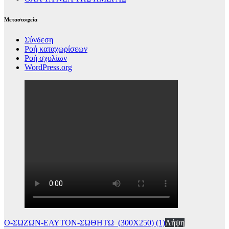
Μεταστοιχεία
Σύνδεση
Ροή καταχωρίσεων
Ροή σχολίων
WordPress.org
Ο-ΣΩΖΩΝ-ΕΑΥΤΟΝ-ΣΩΘΗΤΩ_(300Χ250) (1)
Λήψη