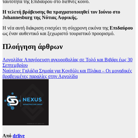
ταυτότητα της Επιδαύρου στο διεθνές κοινό.
Η τελετή βράβευσης θα πραγματοποιηθεί τον Ιούνιο στο
Johannesburg της Νότιας Αφρικής.
Η νέα αυτή διάκριση ενισχύει τη σύγχρονη εικόνα της
Επιδαύρου
ως έναν αυθεντικό και ξεχωριστό τουριστικό προορισμό.
Πλοήγηση άρθρων
Αργολίδα: Απαγόρευση αγκυροβολίας σε Τολό και Βιβάρι έως 30
Σεπτεμβρίου
Ναύπλιο: Γαλάζια Σημαία για Κονδύλι και Πλάκα – Οι μοναδικές
βραβευμένες παραλίες στην Αργολίδα
Από
drlive