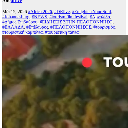
Από
drlive
Μάι 15, 2026
#Africa 2026
,
#DRlive
,
#Enlighten Your Soul
,
#Johannesburg
,
#NEWS
,
#tourism film festival
,
#Αργολίδα
,
#Δήμος Επιδαύρου
,
#ΕΙΔΗΣΕΙΣ ΣΤΗΝ ΠΕΛΟΠΟΝΝΗΣΟ
,
#ΕΛΛΑΔΑ
,
#Επίδαυρος
,
#ΠΕΛΟΠΟΝΝΗΣΟΣ
,
#τουρισμός
,
#τουριστική καμπάνια
,
#τουριστική ταινία