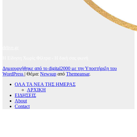
drlive.gr
Η Είδηση Χωρίς Φίλτρα - H δική σας φωνή
Δημιουργήθηκε από το digital2000 με την Υποστήριξη του
WordPress
|
Θέμα:
Newsup
από
Themeansar
.
ΟΛΑ ΤΑ ΝΕΑ ΤΗΣ ΗΜΕΡΑΣ
ΑΡΧΙΚΗ
ΕΙΔΗΣΕΙΣ
About
Contact