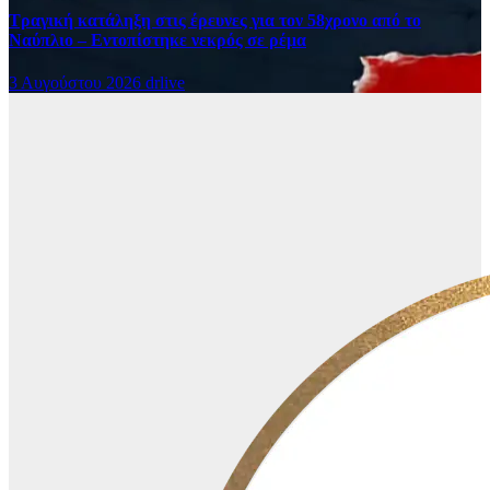
Τραγική κατάληξη στις έρευνες για τον 58χρονο από το
Ναύπλιο – Εντοπίστηκε νεκρός σε ρέμα
3 Αυγούστου 2026
drlive