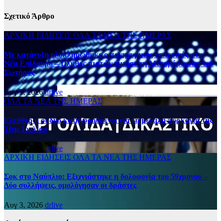
Σχετικό Άρθρο
ΑΡΧΙΚΗ
ΕΙΔΗΣΕΙΣ
ΟΛΑ ΤΑ ΝΕΑ ΤΗΣ ΗΜΕΡΑΣ
Με κατάνυξη ολοκληρώθηκε ο πανηγυρικός εσπερινός στη
Νέα Επίδαυρο – Πλήθος πιστών τίμησε τη Μεταμόρφωση του
Σωτήρος
Αυγ 5, 2026
drlive
ΟΛΑ ΤΑ ΝΕΑ ΤΗΣ ΗΜΕΡΑΣ
Ελεύθεροι οι δύο κατηγορούμενοι για τη μεγάλη πυρκαγιά της
31ης Ιουλίου
Αυγ 5, 2026
drlive
ΑΡΧΙΚΗ
ΕΙΔΗΣΕΙΣ
ΟΛΑ ΤΑ ΝΕΑ ΤΗΣ ΗΜΕΡΑΣ
Σοκ στο Ναύπλιο: Εξιχνιάστηκε η δολοφονία του 59χρονου –
Δύο συλλήψεις, ομολόγησαν οι δράστες
Αυγ 3, 2026
drlive