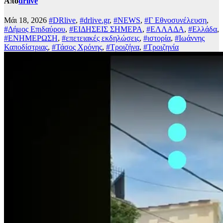
Από
drlive
Μάι 18, 2026
#DRlive
,
#drlive.gr
,
#NEWS
,
#Γ Εθνοσυνέλευση
,
#Δήμος Επιδαύρου
,
#ΕΙΔΗΣΕΙΣ ΣΗΜΕΡΑ
,
#ΕΛΛΑΔΑ
,
#Ελλάδα
,
#ΕΝΗΜΕΡΩΣΗ
,
#επετειακές εκδηλώσεις
,
#ιστορία
,
#Ιωάννης
Καποδίστριας
,
#Τάσος Χρόνης
,
#Τροιζήνα
,
#Τροιζηνία