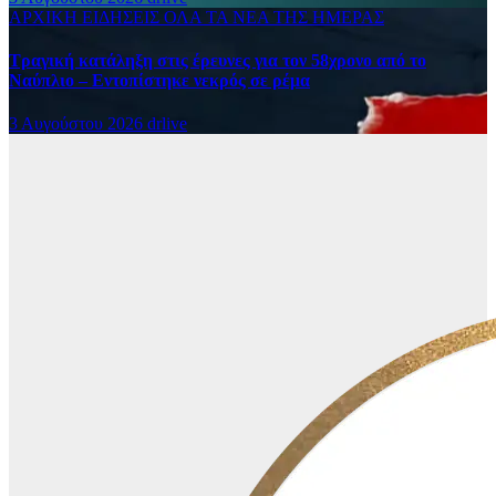
ΑΡΧΙΚΗ
ΕΙΔΗΣΕΙΣ
ΟΛΑ ΤΑ ΝΕΑ ΤΗΣ ΗΜΕΡΑΣ
Τραγική κατάληξη στις έρευνες για τον 58χρονο από το
Ναύπλιο – Εντοπίστηκε νεκρός σε ρέμα
3 Αυγούστου 2026
drlive