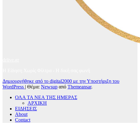
drlive.gr
Η Είδηση Χωρίς Φίλτρα - H δική σας φωνή
Δημιουργήθηκε από το digital2000 με την Υποστήριξη του
WordPress
|
Θέμα:
Newsup
από
Themeansar
.
ΟΛΑ ΤΑ ΝΕΑ ΤΗΣ ΗΜΕΡΑΣ
ΑΡΧΙΚΗ
ΕΙΔΗΣΕΙΣ
About
Contact