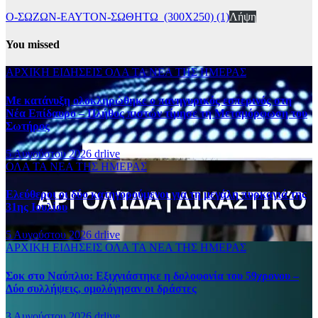
Ο-ΣΩΖΩΝ-ΕΑΥΤΟΝ-ΣΩΘΗΤΩ_(300Χ250) (1)
Λήψη
You missed
ΑΡΧΙΚΗ
ΕΙΔΗΣΕΙΣ
ΟΛΑ ΤΑ ΝΕΑ ΤΗΣ ΗΜΕΡΑΣ
Με κατάνυξη ολοκληρώθηκε ο πανηγυρικός εσπερινός στη
Νέα Επίδαυρο – Πλήθος πιστών τίμησε τη Μεταμόρφωση του
Σωτήρος
5 Αυγούστου 2026
drlive
ΟΛΑ ΤΑ ΝΕΑ ΤΗΣ ΗΜΕΡΑΣ
Ελεύθεροι οι δύο κατηγορούμενοι για τη μεγάλη πυρκαγιά της
31ης Ιουλίου
5 Αυγούστου 2026
drlive
ΑΡΧΙΚΗ
ΕΙΔΗΣΕΙΣ
ΟΛΑ ΤΑ ΝΕΑ ΤΗΣ ΗΜΕΡΑΣ
Σοκ στο Ναύπλιο: Εξιχνιάστηκε η δολοφονία του 59χρονου –
Δύο συλλήψεις, ομολόγησαν οι δράστες
3 Αυγούστου 2026
drlive