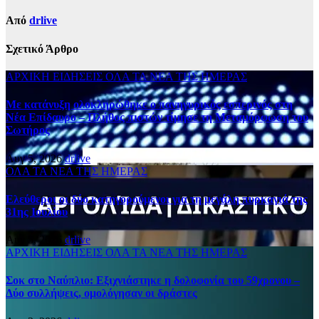
Από
drlive
Σχετικό Άρθρο
ΑΡΧΙΚΗ
ΕΙΔΗΣΕΙΣ
ΟΛΑ ΤΑ ΝΕΑ ΤΗΣ ΗΜΕΡΑΣ
Με κατάνυξη ολοκληρώθηκε ο πανηγυρικός εσπερινός στη
Νέα Επίδαυρο – Πλήθος πιστών τίμησε τη Μεταμόρφωση του
Σωτήρος
Αυγ 5, 2026
drlive
ΟΛΑ ΤΑ ΝΕΑ ΤΗΣ ΗΜΕΡΑΣ
Ελεύθεροι οι δύο κατηγορούμενοι για τη μεγάλη πυρκαγιά της
31ης Ιουλίου
Αυγ 5, 2026
drlive
ΑΡΧΙΚΗ
ΕΙΔΗΣΕΙΣ
ΟΛΑ ΤΑ ΝΕΑ ΤΗΣ ΗΜΕΡΑΣ
Σοκ στο Ναύπλιο: Εξιχνιάστηκε η δολοφονία του 59χρονου –
Δύο συλλήψεις, ομολόγησαν οι δράστες