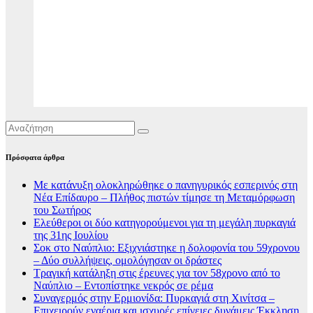
Πρόσφατα άρθρα
Με κατάνυξη ολοκληρώθηκε ο πανηγυρικός εσπερινός στη
Νέα Επίδαυρο – Πλήθος πιστών τίμησε τη Μεταμόρφωση
του Σωτήρος
Ελεύθεροι οι δύο κατηγορούμενοι για τη μεγάλη πυρκαγιά
της 31ης Ιουλίου
Σοκ στο Ναύπλιο: Εξιχνιάστηκε η δολοφονία του 59χρονου
– Δύο συλλήψεις, ομολόγησαν οι δράστες
Τραγική κατάληξη στις έρευνες για τον 58χρονο από το
Ναύπλιο – Εντοπίστηκε νεκρός σε ρέμα
Συναγερμός στην Ερμιονίδα: Πυρκαγιά στη Χινίτσα –
Επιχειρούν εναέρια και ισχυρές επίγειες δυνάμεις Έκκληση