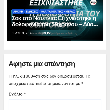
ΑΡΧΙΚΗ
ΕΙΔΗΣΕΙΣ
ΟΛΑ ΤΑ ΝΕΑ ΤΗΣ ΗΜΕΡΑΣ
Σοκ στο Ναύπλιο: Εξιχνιάστηκε η
δολοφονία του 59χρονου – Δύο
συλλήψεις, ομολόγησαν οι
ΑΥΓ 3, 2026
DRLIVE
δράστες
Αφήστε μια απάντηση
Η ηλ. διεύθυνση σας δεν δημοσιεύεται.
Τα
υποχρεωτικά πεδία σημειώνονται με
*
Σχόλιο
*