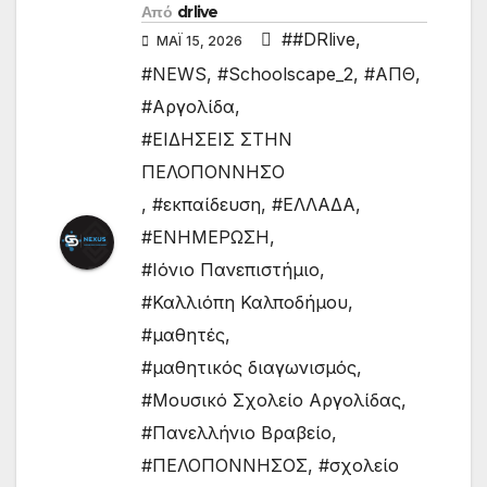
Από
drlive
##DRlive
,
ΜΆΙ 15, 2026
#NEWS
,
#Schoolscape_2
,
#ΑΠΘ
,
#Αργολίδα
,
#ΕΙΔΗΣΕΙΣ ΣΤΗΝ
ΠΕΛΟΠΟΝΝΗΣΟ
,
#εκπαίδευση
,
#ΕΛΛΑΔΑ
,
#ΕΝΗΜΕΡΩΣΗ
,
#Ιόνιο Πανεπιστήμιο
,
#Καλλιόπη Καλποδήμου
,
#μαθητές
,
#μαθητικός διαγωνισμός
,
#Μουσικό Σχολείο Αργολίδας
,
#Πανελλήνιο Βραβείο
,
#ΠΕΛΟΠΟΝΝΗΣΟΣ
,
#σχολείο